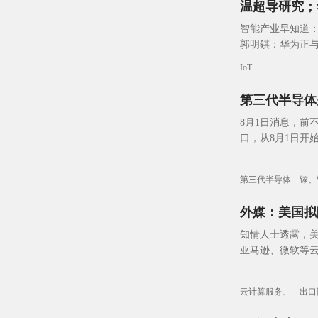
温超导研究；
智能产业早知道：
郭明錤：华为正与
代半导体关键材料
IoT
第三代半导体
8月1日消息，前
口，从8月1日开
第三代半导体
镓、
外媒：美国拟
知情人士透露，
亚马逊、微软等
政府的许可。
云计算服务、
出口