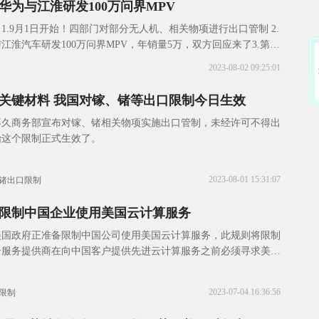
华为与江淮研发100万问界MPV
1.9月1日开始！四部门对部分无人机、相关物项进行出口管制 2.
江淮汽车研发100万问界MPV，年销量5万，双方回应来了3.第三
 我国对镓、锗等出口限制
2023-08-02 09:25:01
关键材料 我国对镓、锗等出口限制今日生效
不久商务部宣布对镓、锗相关物项实施出口管制，未经许可不得出
始这个限制正式生效了。
2023-08-01 15:31:07
锗出口限制
限制中国企业使用美国云计算服务
美国政府正准备限制中国公司使用美国云计算服务，此规则将限制
云服务提供商在向中国客户提供先进云计算服务之前必须寻求美国
2023-07-04 16:36:56
限制