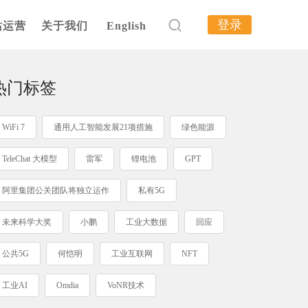
登录
站运营
关于我们
English
热门标签
WiFi 7
通用人工智能发展21项措施
绿色能源
TeleChat 大模型
雷军
锂电池
GPT
阿里集团公关团队将独立运作
私有5G
未来科学大奖
小鹏
工业大数据
回应
公共5G
何恺明
工业互联网
NFT
工业AI
Omdia
VoNR技术