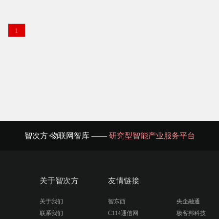
1
智次方·物联网智库 ——
研究型智能产业服务平台
关于智次方
友情链接
关于我们
智东西
央企融通
联系我们
C114通信网
极客邦科技