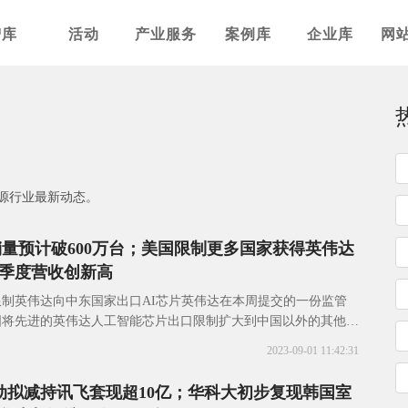
智库
活动
产业服务
案例库
企业库
网
源行业最新动态。
0销量预计破600万台；美国限制更多国家获得英伟达
季度营收创新高
制英伟达向中东国家出口AI芯片英伟达在本周提交的一份监管
国将先进的英伟达人工智能芯片出口限制扩大到中国以外的其他地
国家。据悉，英伟达在向SEC递交的10-
2023-09-01 11:42:31
移动拟减持讯飞套现超10亿；华科大初步复现韩国室