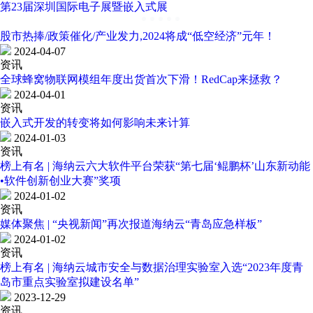
第23届深圳国际电子展暨嵌入式展
股市热捧/政策催化/产业发力,2024将成“低空经济”元年！
2024-04-07
资讯
全球蜂窝物联网模组年度出货首次下滑！RedCap来拯救？
2024-04-01
资讯
嵌入式开发的转变将如何影响未来计算
2024-01-03
资讯
榜上有名 | 海纳云六大软件平台荣获“第七届‘鲲鹏杯’山东新动能
•软件创新创业大赛”奖项
2024-01-02
资讯
媒体聚焦 | “央视新闻”再次报道海纳云“青岛应急样板”
2024-01-02
资讯
榜上有名 | 海纳云城市安全与数据治理实验室入选“2023年度青
岛市重点实验室拟建设名单”
2023-12-29
资讯