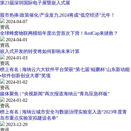
第23届深圳国际电子展暨嵌入式展
股市热捧/政策催化/产业发力,2024将成“低空经济”元年！
2024-04-07
资讯
全球蜂窝物联网模组年度出货首次下滑！RedCap来拯救？
2024-04-01
资讯
嵌入式开发的转变将如何影响未来计算
2024-01-03
资讯
榜上有名 | 海纳云六大软件平台荣获“第七届‘鲲鹏杯’山东新动能
•软件创新创业大赛”奖项
2024-01-02
资讯
媒体聚焦 | “央视新闻”再次报道海纳云“青岛应急样板”
2024-01-02
资讯
榜上有名 | 海纳云城市安全与数据治理实验室入选“2023年度青
岛市重点实验室拟建设名单”
2023-12-29
资讯