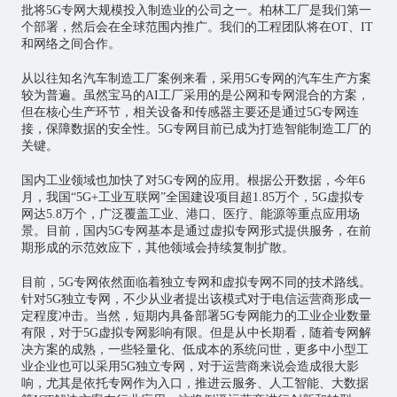
批将5G专网大规模投入制造业的公司之一。柏林工厂是我们第一
个部署，然后会在全球范围内推广。我们的工程团队将在OT、IT
和网络之间合作。
从以往知名汽车制造工厂案例来看，采用5G专网的汽车生产方案
较为普遍。虽然宝马的AI工厂采用的是公网和专网混合的方案，
但在核心生产环节，相关设备和传感器主要还是通过5G专网连
接，保障数据的安全性。5G专网目前已成为打造智能制造工厂的
关键。
国内工业领域也加快了对5G专网的应用。根据公开数据，今年6
月，我国“5G+
工业互联网
”全国建设项目超1.85万个，5G虚拟专
网达5.8万个，广泛覆盖工业、港口、医疗、能源等重点应用场
景。目前，国内5G专网基本是通过虚拟专网形式提供服务，在前
期形成的示范效应下，其他领域会持续复制扩散。
目前，5G专网依然面临着独立专网和虚拟专网不同的技术路线。
针对5G独立专网，不少从业者提出该模式对于电信运营商形成一
定程度冲击。当然，短期内具备部署5G专网能力的工业企业数量
有限，对于5G虚拟专网影响有限。但是从中长期看，随着专网解
决方案的成熟，一些轻量化、低成本的系统问世，更多中小型工
业企业也可以采用5G独立专网，对于运营商来说会造成很大影
响，尤其是依托专网作为入口，推进云服务、人工智能、大数据