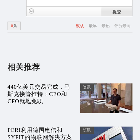
提交
0
条
默认
最早
最热
评分最高
相关推荐
440亿美元交易完成，马
资讯
斯克接管推特：CEO和
CFO就地免职
PERI利用德国电信和
资讯
SYFIT的物联网解决方案