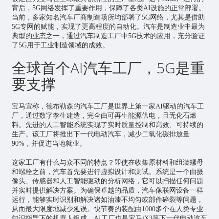
背后，5G网络发挥了重要作用，保障了各类AI设施的正常部署。
当前，多家知名汽车厂商制造场所均部署了5G网络，尤其是借助
5G专网的赋能，实现了更高程度的自动化。汽车是制造业中最为
典型的业态之一，通过汽车制造工厂中5G技术的应用，充分验证
了5G用于工业制造领域的成效。
全球首个AI汽车工厂，5G是重
要支撑
宝马宣称，德布勒森的汽车工厂是世界上第一家AI驱动的汽车工
厂，通过
数字孪生
建造，完全由可再生能源供电，且无化石燃
料。先进的
人工智能
系统实现了实时质量控制和高效、可持续的
生产。该工厂将推出下一代电动汽车，减少二氧化碳排放量
90%，并促进当地就业。
这家工厂有什么与众不同的特点？即使在收集原材料和组装螺母
和螺栓之前，汽车首先要进行虚拟设计和测试。系统是一个由摄
像头、传感器和人工智能驱动的分析网络，它可以扫描任何问题
并实时提供解决方案。为确保卓越的品质，汽车像联网设备一样
运行，能够实时识别和解决诸如油漆不均匀或部件碎裂等问题，
从而最大限度地减少延误。快节奏的装配由1000多个在人类专业
知识指导下的机器人组成。AI工厂也是宝马iX3等下一代电动汽车