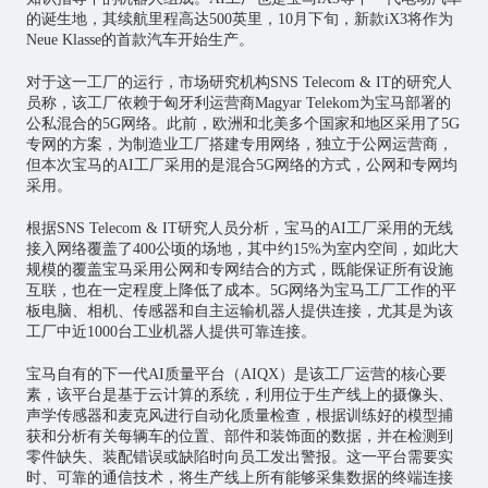
的诞生地，其续航里程高达500英里，10月下旬，新款iX3将作为
Neue Klasse的首款汽车开始生产。
对于这一工厂的运行，市场研究机构SNS Telecom & IT的研究人
员称，该工厂依赖于匈牙利运营商Magyar Telekom为宝马部署的
公私混合的5G网络。此前，欧洲和北美多个国家和地区采用了5G
专网的方案，为制造业工厂搭建专用网络，独立于公网运营商，
但本次宝马的AI工厂采用的是混合5G网络的方式，公网和专网均
采用。
根据SNS Telecom & IT研究人员分析，宝马的AI工厂采用的无线
接入网络覆盖了400公顷的场地，其中约15%为室内空间，如此大
规模的覆盖宝马采用公网和专网结合的方式，既能保证所有设施
互联，也在一定程度上降低了成本。5G网络为宝马工厂工作的平
板电脑、相机、传感器和自主运输机器人提供连接，尤其是为该
工厂中近1000台工业机器人提供可靠连接。
宝马自有的下一代AI质量平台（AIQX）是该工厂运营的核心要
素，该平台是基于云计算的系统，利用位于生产线上的摄像头、
声学传感器和麦克风进行自动化质量检查，根据训练好的模型捕
获和分析有关每辆车的位置、部件和装饰面的数据，并在检测到
零件缺失、装配错误或缺陷时向员工发出警报。这一平台需要实
时、可靠的通信技术，将生产线上所有能够采集数据的终端连接