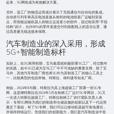
起来，5G网络成为有效解决方案。
另外，该工厂的物流运营成分展示了无线通信与自动化的集成。
自动牵引列车将高压电池直接从相邻的电池组装厂运输到安装
点，而智能运输机器人则独立运送更小的部件，该过程采用“手指
结构”设计，允许80%的零件直接交付到装配线上的适当位置，通
过高质量无线连接来保障。
汽车制造业的深入采用，形成
5G+智能制造标杆
实际上，在5G商用初期，宝马集团就积极部署5G工厂，经过数年
的实践，如今5G已成为宝马工厂中不可或缺的重要支撑。除了宝
马外，其他汽车制造厂商也将5G作为其制造工厂的核心工具之
一，比较典型的包括奔驰、特斯拉、保时捷等知名厂商。
例如，2024年8与额，特斯拉为其上海超级工厂部署一张5G专
网，这是继特斯拉在2024年5月在柏林工厂运行5G专网后，5G又
一次进入特斯拉超级工厂。特斯拉柏林工厂的IT团队负责人表
示：专用5G网络为我们的制造和仓储设施的创新以及下一代运营
奠定了基础，有了5G专网，我们可以让移动机器超可靠地通信，
并保持持续运行。凭借我们的创新能力，我们是汽车制造业中首