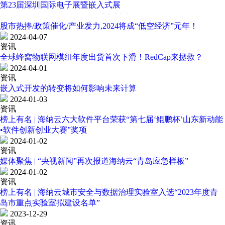
第23届深圳国际电子展暨嵌入式展
股市热捧/政策催化/产业发力,2024将成“低空经济”元年！
2024-04-07
资讯
全球蜂窝物联网模组年度出货首次下滑！RedCap来拯救？
2024-04-01
资讯
嵌入式开发的转变将如何影响未来计算
2024-01-03
资讯
榜上有名 | 海纳云六大软件平台荣获“第七届‘鲲鹏杯’山东新动能
•软件创新创业大赛”奖项
2024-01-02
资讯
媒体聚焦 | “央视新闻”再次报道海纳云“青岛应急样板”
2024-01-02
资讯
榜上有名 | 海纳云城市安全与数据治理实验室入选“2023年度青
岛市重点实验室拟建设名单”
2023-12-29
资讯