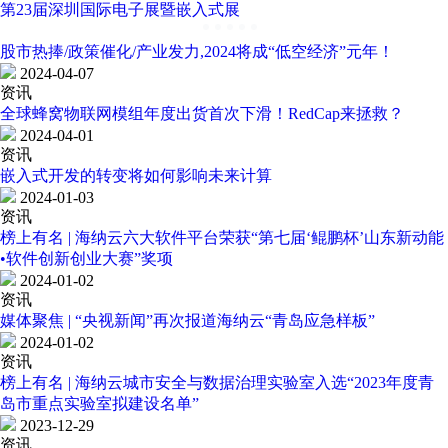
第23届深圳国际电子展暨嵌入式展
股市热捧/政策催化/产业发力,2024将成“低空经济”元年！
2024-04-07
资讯
全球蜂窝物联网模组年度出货首次下滑！RedCap来拯救？
2024-04-01
资讯
嵌入式开发的转变将如何影响未来计算
2024-01-03
资讯
榜上有名 | 海纳云六大软件平台荣获“第七届‘鲲鹏杯’山东新动能
•软件创新创业大赛”奖项
2024-01-02
资讯
媒体聚焦 | “央视新闻”再次报道海纳云“青岛应急样板”
2024-01-02
资讯
榜上有名 | 海纳云城市安全与数据治理实验室入选“2023年度青
岛市重点实验室拟建设名单”
2023-12-29
资讯