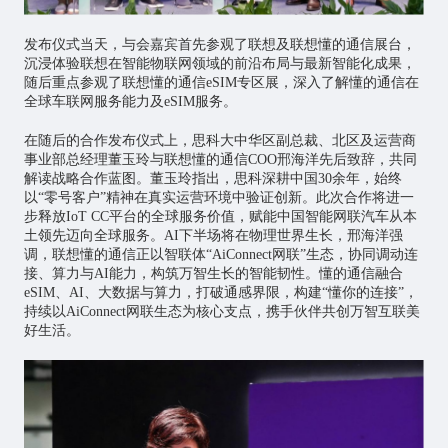
发布仪式当天，与会嘉宾首先参观了联想及联想懂的通信展台，
沉浸体验联想在智能物联网领域的前沿布局与最新智能化成果，
随后重点参观了联想懂的通信eSIM专区展，深入了解懂的通信在
全球车联网服务能力及eSIM服务。
在随后的合作发布仪式上，思科大中华区副总裁、北区及运营商
事业部总经理董玉玲与联想懂的通信COO邢海洋先后致辞，共同
解读战略合作蓝图。董玉玲指出，思科深耕中国30余年，始终
以“零号客户”精神在真实运营环境中验证创新。此次合作将进一
步释放IoT CC平台的全球服务价值，赋能中国智能网联汽车从本
土领先迈向全球服务。AI下半场将在物理世界生长，邢海洋强
调，联想懂的通信正以智联体“AiConnect网联”生态，协同调动连
接、算力与AI能力，构筑万智生长的智能韧性。懂的通信融合
eSIM、AI、大数据与算力，打破通感界限，构建“懂你的连接”，
持续以AiConnect网联生态为核心支点，携手伙伴共创万智互联美
好生活。