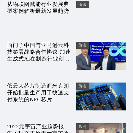
从物联网赋能行业发展典
资讯
型案例解析最新发展趋势
西门子中国与亚马逊云科
资讯
技签署战略合作协议 加速
生成式AI在制造行业创新
应用落地
俄最大芯片制造商米克朗
资讯
开始批量生产用于快速支
付系统的NFC芯片
2022元宇宙产业趋势报
观点