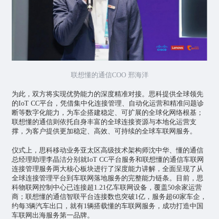
联想懂的通信
COO
邢海洋
为此，双方将实现优势能力的深度精准对接。思科提供全球领先
的IoT CC平台，凭借集中化连接管理、自动化运营和精准问题诊
断等数字化能力，为车企搭建稳定、可扩展的全球化网络根基；
联想懂的通信则依托自身丰富的全球连接资源与本地化运营支
撑，为客户提供更加稳定、高效、可持续的全球车联网服务。
仪式上，思科移动业务亚太区高级技术架构师沈中华、懂的通信
总经理助理李晶洁分别就IoT CC平台服务和联想懂的通信车联网
连接管理服务两大核心板块进行了深度能力讲解，全面呈现了从
全球连接管理平台到车联网落地服务的完整能力链条。目前，思
科物联网控制中心已连接超1.21亿车联网设备，覆盖50余家运营
商；联想懂的通信智联平台连接数也突破1亿，服务超60家车企，
约每3辆汽车出口，就有1辆搭载懂的车联网服务，成功打造中国
车联网出海服务第一品牌。