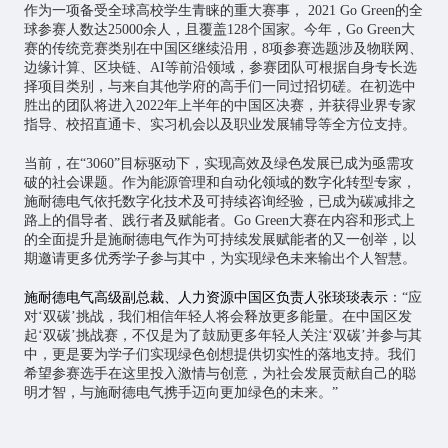
作为一项备受全球高校学生青睐的重大赛事， 2021 Go Green的全
球参赛人数达25000余人，且覆盖128个国家。今年，Go Green大
赛的传统竞赛类别在中国区继续沿用，8项参赛选题涉及
物联网
、
边缘计算、区块链、AI等前沿领域，参赛团队可根据自身专长选
择项目类别，与来自其他学府的高手们一同过招切磋。在初选中
胜出的团队将进入2022年上半年的中国区决赛，并获得业界专家
指导、校招直通卡、实习机会以及职业发展辅导等全方位支持。
当前，在“3060”目标驱动下，实现高效及绿色发展已成为亟需攻
破的社会课题。作为能源管理和自动化领域的数字化转型专家，
施耐德电气依托数字化技术及可持续咨询经验，已成为碳减排之
路上的倡导者、践行者及赋能者。Go Green大赛在内容和形式上
的全面提升是施耐德电气作为可持续发展赋能者的又一创举，以
期邀请更多优秀学子参与其中，为实现绿色未来输出个人智慧。
施耐德电气高级副总裁、人力资源中国区负责人张琰琰表示
：“应
对‘双碳’挑战，我们相信年轻人将会释放更多能量。在中国区发
起‘双碳’挑战赛，不仅是为了鼓励更多年轻人关注‘双碳’并参与其
中，更是要为学子们实现绿色创想提供切实性的落地支持。我们
希望参赛选手在这里投入激情与创意，为社会发展贡献自己的聪
明才智，与施耐德电气携手迈向更加绿色的未来。”