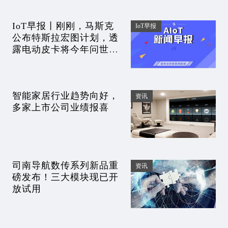
IoT早报丨刚刚，马斯克
IoT早报
公布特斯拉宏图计划，透
露电动皮卡将今年问世；
华为状告小米；美国要求
芯片公司分享超额利润
智能家居行业趋势向好，
资讯
多家上市公司业绩报喜
司南导航数传系列新品重
资讯
磅发布！三大模块现已开
放试用