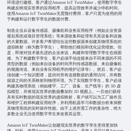
环境进行建模。客户通过Amazon IoT TwinMaker，使用数字孪生
构建反映现实世界的应用程序，提高运营效率并减少停机时间。
使用Amazon IoT TwinMaker无需预付费用，客户只需为使用的用
于构建和运行数字孪生的数据付费。
制造企业从设备传感器、摄像机和业务应用程序（例如企业资源
规划系统或项目管理系统）等来源收集和处理有关其设备和设施
的大量数据。许多客户希望结合这些数据源来创建其物理系统的
虚拟映射（称为数字孪生），帮助他们模拟和优化运营绩效。但
是，即便对技术最先进的企业来说，构建和管理数字孪生也很困
难。为了构建数字孪生，客户必须手动连接来自不同来源的不同
类型的数据（例如来自设备的时间序列传感器数据、来自摄像机
的视频传送、来自业务应用程序的维护记录等）。然后，客户必
须创建一个知识图谱，提供对所有连接数据的通用访问，并将数
据源之间的关系映射到物理环境。为了实现数字孪生，客户必须
构建其物理系统（例如楼宇、工厂、设备、生产线等）的 3D 虚
拟模型，并将现实世界的数据叠加到 3D 视图上。一旦他们获得
具有实时数据的现实世界的虚拟映射，客户就可以为工厂操作员
和维护工程师构建应用程序，并利用机器学习和数据分析来洞察
其物理系统的实时操作性能。由于上述所需工作的复杂性，绝大
多数企业无法使用数字孪生来改善其运营。
Amazon IoT TwinMaker让创建现实世界的数字孪生变得更加快
捷、轻松。使用Amazon IoT TwinMaker，开发人员可以将Amazon