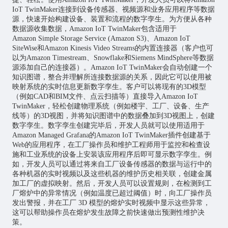
IoT TwinMaker连接到设备传感器、视频源和业务应用程序等数据
源，快速开始构建设备、装置和流程的数字孪生。为方便从各种
数据源收集数据，Amazon IoT TwinMaker包含适用于
Amazon Simple Storage Service (Amazon S3)、Amazon IoT
SiteWise和Amazon Kinesis Video Streams的内置连接器（客户也可
以为Amazon Timestream、Snowflake和Siemens MindSphere等数据
源添加自己的连接器）。Amazon IoT TwinMaker会自动创建一个
知识图谱，整合并理解所连接数据源的关系，因此它可以使用被
映射系统的实时信息更新数字孪生。客户可以将现有的3D模型
（例如CAD和BIM文件、点云扫描等）直接导入Amazon IoT
TwinMaker，轻松创建物理系统（例如楼宇、工厂、设备、生产
线等）的3D视图，并将知识图谱中的数据叠加到3D视图上，创建
数字孪生。数字孪生创建完毕后，开发人员就可以使用适用于
Amazon Managed Grafana的Amazon IoT TwinMaker插件创建基于
Web的应用程序，在工厂操作员和维护工程师用于监控和检查设
施和工业系统的设备上安装该应用程序后即可显示数字孪生。例
如，开发人员可以通过将来自工厂设备传感器的数据与运行中的
各种机器的实时视频以及这些机器的维护历史相关联，创建金属
加工厂的虚拟映射。然后，开发人员可以设置规则，在检测到工
厂熔炉中的异常情况（例如温度已超过阈值）时，向工厂操作员
发出警报，并在工厂 3D 模型的熔炉实时视频中显示这些异常，
这可以帮助操作员在熔炉发生故障之前快速做出预测性维护决
策。