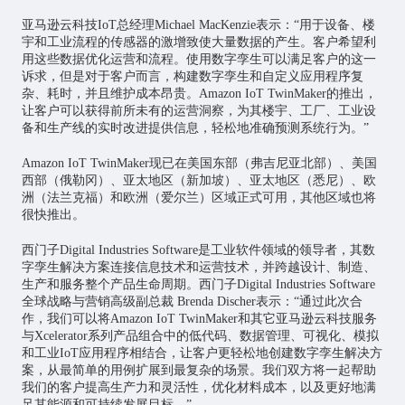
亚马逊云科技IoT总经理Michael MacKenzie表示：“用于设备、楼
宇和工业流程的传感器的激增致使大量数据的产生。客户希望利
用这些数据优化运营和流程。使用数字孪生可以满足客户的这一
诉求，但是对于客户而言，构建数字孪生和自定义应用程序复
杂、耗时，并且维护成本昂贵。Amazon IoT TwinMaker的推出，
让客户可以获得前所未有的运营洞察，为其楼宇、工厂、工业设
备和生产线的实时改进提供信息，轻松地准确预测系统行为。”
Amazon IoT TwinMaker现已在美国东部（弗吉尼亚北部）、美国
西部（俄勒冈）、亚太地区（新加坡）、亚太地区（悉尼）、欧
洲（法兰克福）和欧洲（爱尔兰）区域正式可用，其他区域也将
很快推出。
西门子Digital Industries Software是工业软件领域的领导者，其数
字孪生解决方案连接信息技术和运营技术，并跨越设计、制造、
生产和服务整个产品生命周期。西门子Digital Industries Software
全球战略与营销高级副总裁 Brenda Discher表示：“通过此次合
作，我们可以将Amazon IoT TwinMaker和其它亚马逊云科技服务
与Xcelerator系列产品组合中的低代码、数据管理、可视化、模拟
和工业IoT应用程序相结合，让客户更轻松地创建数字孪生解决方
案，从最简单的用例扩展到最复杂的场景。我们双方将一起帮助
我们的客户提高生产力和灵活性，优化材料成本，以及更好地满
足其能源和可持续发展目标。”