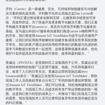
开利（Carrier）是一家健康、安全、可持续和智能建筑与冷链解
决方案的领先提供商。开利数字化和云高级总监Dan Levine表
示：“开利正通过推动更多创新和互联，让建筑和冷链更加可持
续、高效和舒适。为了快速开发更多数字化解决方案，我们正着
手构建共享服务平台carrier.io，将其作为所有开利数字化服务的
基础。亚马逊云科技IoT服务将加速我们推进carrier.io
物联网
平台
的开发，我们将使用Amazon IoT TwinMaker为该平台的关键资产
建模，让我们的应用程序能够轻松创建并集成现实世界系统的数
字孪生。我们的客户通过这些应用程序将他们的数据与先进的机
器学习和数据分析技术一起使用，这将显著降低服务成本、优化
维护计划并提高其开利设备的可靠性、效率和盈利能力。”
英威达（INVISTA）是美国科氏工业集团的子公司，英威达在尼
龙和特种材料的创新广泛应用于服装、地毯、汽车和电脑等行
业，改变了人们的日常生活。英威达运营转型副总裁Jerry
Grunewald表示：“英威达正在使用Amazon IoT TwinMaker，帮助
现场工作人员高效处理多点分布工厂车间的操作通知和警报。通
过Amazon IoT TwinMaker，我们可以快速、轻松地构建制造运营
的数字孪生，为现场工作人员提供所有资产和运营数据的统一视
图。这是我们努力转型的成果之一，并推动了我们实现员工互联
的愿景。现在现场技术人员可以查明设备异常的来源并确定适当
的纠正措施。”