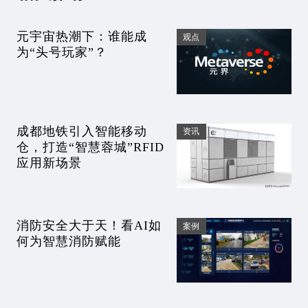
元宇宙热潮下：谁能成
观点
为“头号玩家”？
成都地铁引入智能移动
资讯
仓，打造“智慧蓉城”RFID
应用新场景
消防安全大于天！看AI如
案例
何为智慧消防赋能