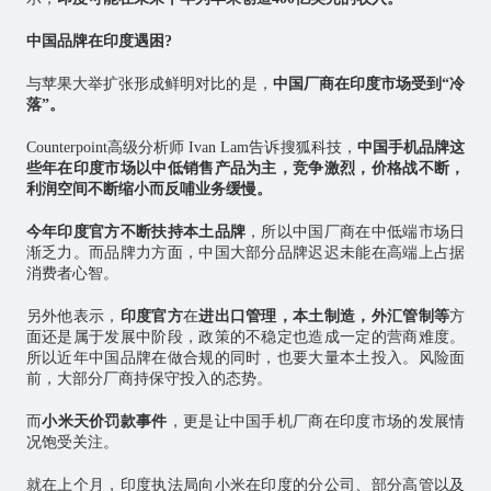
中国品牌在印度遇困?
与苹果大举扩张形成鲜明对比的是，
中国厂商在印度市场受到“冷
落”。
Counterpoint高级分析师 Ivan Lam告诉搜狐科技，
中国手机品牌这
些年在印度市场以中低销售产品为主，竞争激烈，价格战不断，
利润空间不断缩小而反哺业务缓慢。
今年印度官方不断扶持本土品牌
，所以中国厂商在中低端市场日
渐乏力。而品牌力方面，中国大部分品牌迟迟未能在高端上占据
消费者心智。
另外他表示，
印度官方
在
进出口管理，本土制造，外汇管制等
方
面还是属于发展中阶段，政策的不稳定也造成一定的营商难度。
所以近年中国品牌在做合规的同时，也要大量本土投入。风险面
前，大部分厂商持保守投入的态势。
而
小米天价罚款事件
，更是让中国手机厂商在印度市场的发展情
况饱受关注。
就在上个月，印度执法局向小米在印度的分公司、部分高管以及