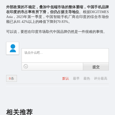
外部政策的不稳定，叠加中低端市场的整体萎缩，中国手机品牌
在印度的市占率有所下滑，但仍占据主导地位
。根据DIGITIMES
Asia，2023年第一季度，中国智能手机厂商在印度的综合市场份
额已从81.42%以上的峰值下降到70.83%。
可以说，要想在印度市场取代中国品牌仍然是一件很难的事情。
提交
0
条
默认
最早
最热
评分最高
相关推荐