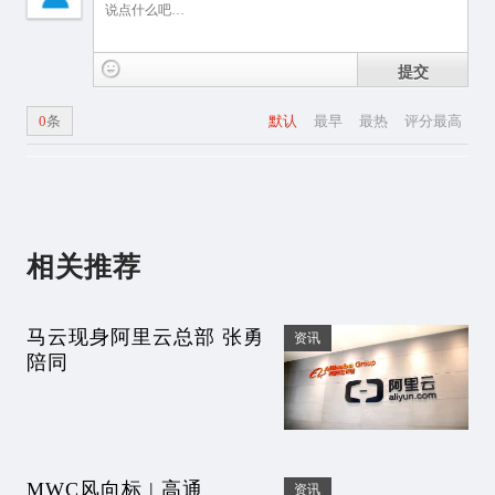
提交
0
条
默认
最早
最热
评分最高
相关推荐
马云现身阿里云总部 张勇
资讯
陪同
MWC风向标 | 高通
资讯