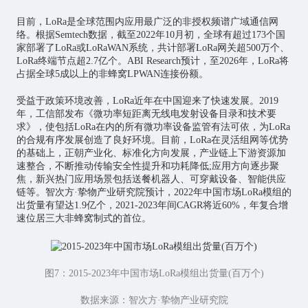
目前，LoRa是全球范围内应用最广泛的非授权频谱广域通信网
络。根据Semtech数据，截至2022年10月初，全球有超过173个国
家部署了LoRa或LoRaWAN系统，共计部署LoRa网关超500万个、
LoRa终端节点超2.7亿个。ABI Research预计，至2026年，LoRa将
占据全球5成以上的非蜂窝LPWAN连接份额。
受益于政策环境改善，LoRa近年在中国迎来了快速发展。2019
年，工信部发布《微功率短距离无线电发射设备目录和技术要
求》，使包括LoRa在内的所有微功率设备监管有法可依，为LoRa
的合规有序发展创造了良好环境。目前，LoRa在灵活组网等优势
的基础上，正朝产业化、标准化方向发展，产业链上下游资源加
速整合，不断推动传输安全性提升和功耗降低;应用方向逐步聚
焦，新兴热门应用场景包括送餐机器人、可穿戴设备、智能供应
链等。智次方·挚物产业研究院预计，2022年中国市场LoRa模组的
出货量有望达1.9亿个，2021-2023年间CAGR将近60%，年复合增
速位居三大非蜂窝制式的首位。
图7：2015-2023年中国市场LoRa模组出货量(百万个)
数据来源：智次方·挚物产业研究院