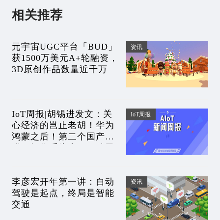
相关推荐
元宇宙UGC平台「BUD」
资讯
获1500万美元A+轮融资，
3D原创作品数量近千万
IoT周报|​胡锡进发文：关
IoT周报
心经济的岂止老胡！华为
鸿蒙之后！第二个国产物
联网操作系统来了？俄黑
客对10国宣战被嘲网速慢
李彦宏开年第一讲：自动
资讯
驾驶是起点，终局是智能
交通