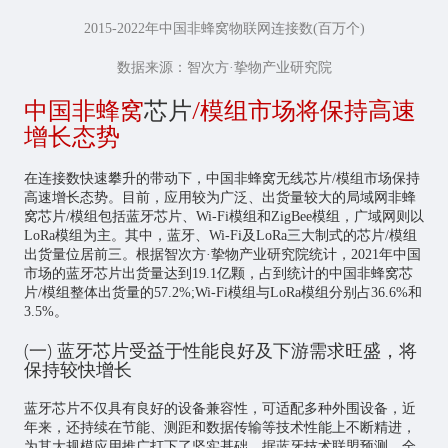
2015-2022年中国非蜂窝物联网连接数(百万个)
数据来源：智次方·挚物产业研究院
中国非蜂窝
芯片
/模组市场将保持高速
增长态势
在连接数快速攀升的带动下，中国非蜂窝无线芯片/模组市场保持
高速增长态势。目前，应用较为广泛、出货量较大的局域网非蜂
窝芯片/模组包括蓝牙芯片、Wi-Fi模组和ZigBee模组，广域网则以
LoRa模组为主。其中，蓝牙、Wi-Fi及LoRa三大制式的芯片/模组
出货量位居前三。根据智次方·挚物产业研究院统计，2021年中国
市场的蓝牙芯片出货量达到19.1亿颗，占到统计的中国非蜂窝芯
片/模组整体出货量的57.2%;Wi-Fi模组与LoRa模组分别占36.6%和
3.5%。
(一) 蓝牙芯片受益于性能良好及下游需求旺盛，将
保持较快增长
蓝牙芯片不仅具有良好的设备兼容性，可适配多种外围设备，近
年来，还持续在节能、测距和数据传输等技术性能上不断精进，
为其大规模应用推广打下了坚实基础。据蓝牙技术联盟预测，全