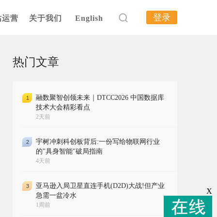
登录
站运营
关于我们
English
热门文章
融数聚智创领未来｜DTCC2026 中国数据库
1
技术大会精彩看点
2天前
宇树冲刺科创板背后:一份写给物联网行业
2
的"具身智能"破局指南
4天前
亚马逊入局卫星直连手机(D2D)大战!但产业
3
X
急需一盆冷水
1周前