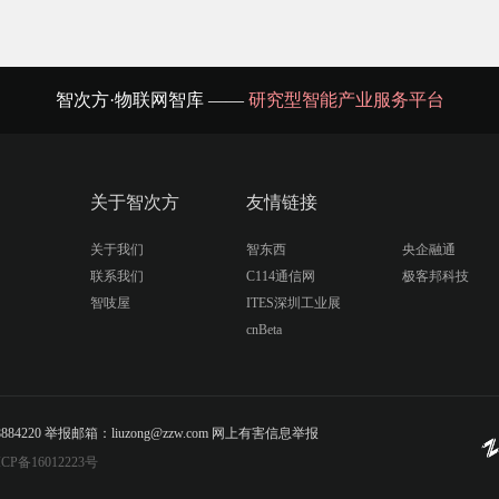
智次方·物联网智库 ——
研究型智能产业服务平台
关于智次方
友情链接
关于我们
智东西
央企融通
联系我们
C114通信网
极客邦科技
智吱屋
ITES深圳工业展
cnBeta
20 举报邮箱：liuzong@zzw.com 网上有害信息举报
CP备16012223号