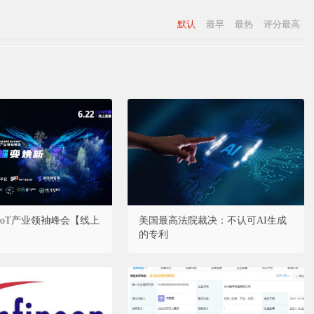
默认
最早
最热
评分最高
·AIoT产业领袖峰会【线上
美国最高法院裁决：不认可AI生成
的专利