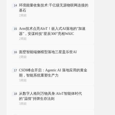
环境能量收集技术:千亿级无源物联网连接的
14
基石
2周前
Arm技术点亮AloT！嵌入式AI落地的“加速
15
器”，安谋科技“星辰300”亮相WAIC
2周前
面壁智能端侧模型落地三星盖乐世AI
16
2周前
CSDI峰会开启：Agentic AI 落地应用的黄金
17
期，智能系统重塑生产力
3周前
从数字人格到万物具身:AIoT智能体时代
18
的"温情"持牌生存法则
3周前