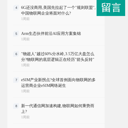
6G还没商用,美国先拉起了一个"规则联盟",
4
中国物联网企业将面对什么?
1周前
Arm生态伙伴前沿AI应用方案集锦
5
1周前
"物超人"越过60%分水岭,3.5万亿大盘怎么
6
分?物联网的底层逻辑正在经历"箭头反转"
1周前
eSIM产业新拐点?全球首例面向物联网的多
7
运营商企业eSIM网络诞生
1周前
新一代通信网加速构建,物联网如何乘势而
8
上?
1周前