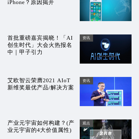
iPhone？原因揭开
首批重磅嘉宾揭晓！「AI
资讯
创生时代」大会火热报名
中｜甲子引力
艾欧智云荣膺2021 AIoT
资讯
新维奖最优产品/解决方案
产业元宇宙如何构建？(产
观点
业元宇宙的4大价值属性)