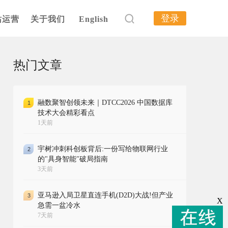
登录
站运营
关于我们
English
热门文章
融数聚智创领未来｜DTCC2026 中国数据库
1
技术大会精彩看点
1天前
宇树冲刺科创板背后:一份写给物联网行业
2
的"具身智能"破局指南
3天前
亚马逊入局卫星直连手机(D2D)大战!但产业
3
X
急需一盆冷水
7天前