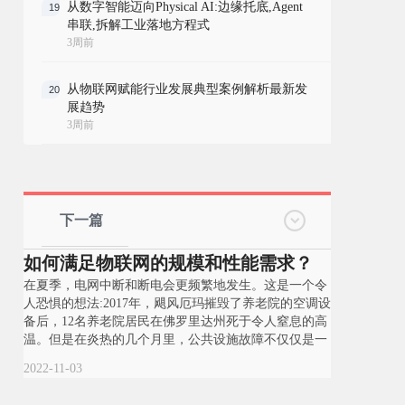
从数字智能迈向Physical AI:边缘托底,Agent
19
串联,拆解工业落地方程式
3周前
从物联网赋能行业发展典型案例解析最新发
20
展趋势
3周前
下一篇
如何满足物联网的规模和性能需求？
在夏季，电网中断和断电会更频繁地发生。这是一个令
人恐惧的想法:2017年，飓风厄玛摧毁了养老院的空调设
备后，12名养老院居民在佛罗里达州死于令人窒息的高
温。但是在炎热的几个月里，公共设施故障不仅仅是一
2022-11-03