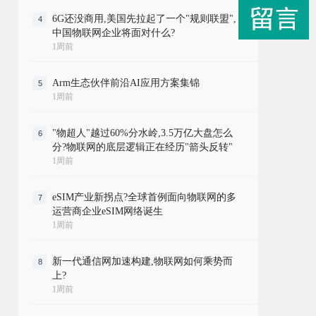
6G还没商用,美国先拉起了一个"规则联盟",
4
中国物联网企业将面对什么?
1周前
Arm生态伙伴前沿AI应用方案集锦
5
1周前
"物超人"越过60%分水岭,3.5万亿大盘怎么
6
分?物联网的底层逻辑正在经历"箭头反转"
1周前
eSIM产业新拐点?全球首例面向物联网的多
7
运营商企业eSIM网络诞生
1周前
新一代通信网加速构建,物联网如何乘势而
8
上?
1周前