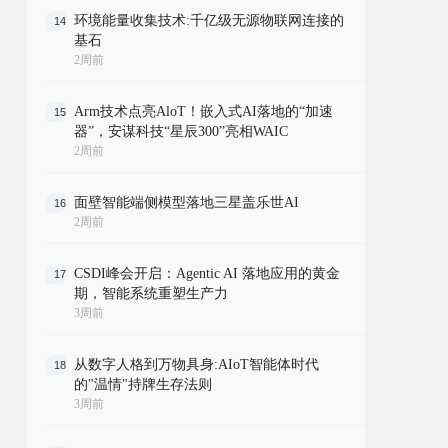
环境能量收集技术:千亿级无源物联网连接的
14
基石
2周前
Arm技术点亮AloT！嵌入式AI落地的“加速
15
器”，安谋科技“星辰300”亮相WAIC
2周前
面壁智能端侧模型落地三星盖乐世AI
16
2周前
CSDI峰会开启：Agentic AI 落地应用的黄金
17
期，智能系统重塑生产力
3周前
从数字人格到万物具身:AIoT智能体时代
18
的"温情"持牌生存法则
3周前