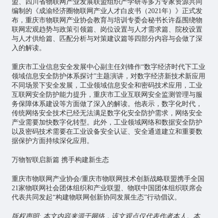
盟、四川省物联网产业发展联盟组织产学研等多方专家资源共同
编制的《成渝经济圈物联网产业人才白皮书（2021年）》正式发
布，重庆市物联网产业协会教育与培训专委会秘书长许磊围绕物
联网宏观趋势与政策引领篇、岗位设置与人才需求篇、院校设置
与人才供给篇、匹配分析与对策建议篇等四部分内容与会做了深
入的解读。
重庆市工业信息安全发展中心副主任刘锋作“数字经济时代下工业
领域信息安全防护体系探讨”主题演讲，对数字经济新技术新应用
不同场景下安全发展，工业领域信息安全和密码技术应用，
工业
互联网
安全防护能力提升，重庆市工业互联网安全监测管理与服
务保障体系建设等方面做了深入的解读。他表示，数字化时代，
传统网络安全技术已经无法满足数字化安全防护需求，网络安全
产业需要加快数字化转型。此外，工业领域网络和数据安全防护
以及密码技术需要在工业设备安全认证、安全通道建立和重要数
据保护方面持续深化应用。
万物智联启新篇 携手构建新生态
重庆市物联网产业协会/重庆市物联网技术创新战略联盟携手全国
21家物联网社会团体组织和产业联盟、物联中国团体组织联席会
代表共同发起“构建物联网创新协同发展生态”行动倡议。
版权声明: 本文内容来源于网络，该文观点仅代表作者本人。本