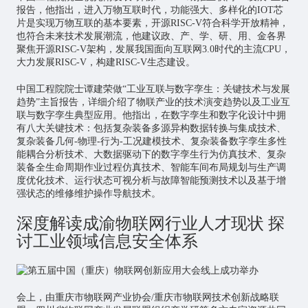
报告，他指出，进入万物互联时代，功能强大、多样化的IOT
芯
片
是实现万物互联的基本要素，开源RISC-V符合科学开放精神，
也符合未来技术发展潮流，他建议政、产、学、研、用、金各界
聚焦开源RISC-V架构，发展我国面向互联网3.0时代的主流CPU，
大力发展RISC-V，构建RISC-V生态建设。
中国工程院院士谭建荣做“工业互联与
数字孪生
：关键技术与发展
趋势”主旨报告，详细介绍了物联产业的技术演变趋势以及工业互
联与数字孪生典型应用。他指出，在数字孪生和数字化设计中拥
有八大关键技术：包括复杂装备多源异构数据转换与集成技术、
复杂装备几何-物理-行为-工况建模技术、复杂装备数字孪生多性
能耦合分析技术、大数据驱动下的数字孪生行为仿真技术、复杂
装备全生命周期作业过程仿真技术、智能车间布局规划与生产调
度优化技术、运行状态可视分析与故障智能预测技术以及基于增
强状态的维修维护操作导航技术。
深度解读成渝物联网行业人才现状 探
讨工业领域信息安全体系
会上，由重庆市物联网产业协会/重庆市物联网技术创新战略联