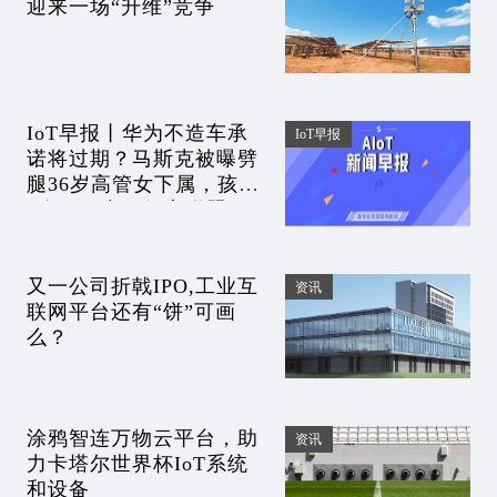
迎来一场“升维”竞争
IoT早报丨华为不造车承
IoT早报
诺将过期？马斯克被曝劈
腿36岁高管女下属，孩子
9个了；中国红客联盟解
散，创始人、法人公开对
骂；余承东被喷
又一公司折戟IPO,工业互
资讯
联网平台还有“饼”可画
么？
涂鸦智连万物云平台，助
资讯
力卡塔尔世界杯IoT系统
和设备