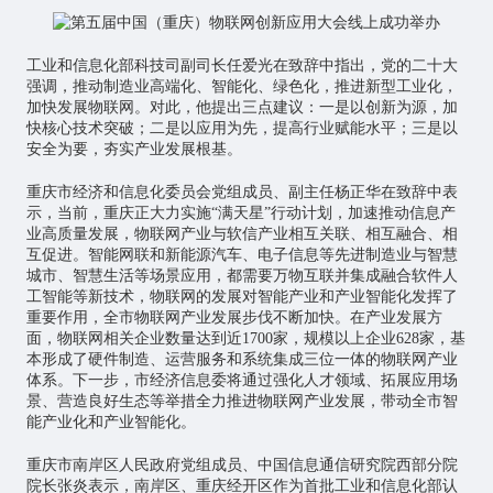
工业和信息化部科技司副司长任爱光在致辞中指出，党的二十大
强调，推动制造业高端化、智能化、绿色化，推进新型工业化，
加快发展物联网。对此，他提出三点建议：一是以创新为源，加
快核心技术突破；二是以应用为先，提高行业赋能水平；三是以
安全为要，夯实产业发展根基。
重庆市经济和信息化委员会党组成员、副主任杨正华在致辞中表
示，当前，重庆正大力实施“满天星”行动计划，加速推动信息产
业高质量发展，物联网产业与软信产业相互关联、相互融合、相
互促进。智能网联和新能源汽车、电子信息等先进制造业与
智慧
城市
、智慧生活等场景应用，都需要万物互联并集成融合软件
人
工智能
等新技术，物联网的发展对智能产业和产业智能化发挥了
重要作用，全市物联网产业发展步伐不断加快。在产业发展方
面，物联网相关企业数量达到近1700家，规模以上企业628家，基
本形成了硬件制造、运营服务和系统集成三位一体的物联网产业
体系。下一步，市经济信息委将通过强化人才领域、拓展应用场
景、营造良好生态等举措全力推进物联网产业发展，带动全市智
能产业化和产业智能化。
重庆市南岸区人民政府党组成员、中国信息通信研究院西部分院
院长张炎表示，南岸区、重庆经开区作为首批工业和信息化部认