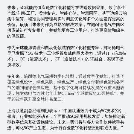
未来，5G赋能的供应链数字化转型将在终端数据采集、
数字孪生
产线/车间/工厂、柔性制造、智能仓储、智慧园区、基于边缘云的
集中运算、精准协同管理与实时调度优化等多个方面发挥更高的
价值。该项目未来将作为成熟的解决方案，在施耐德电气中国区
供应链进行复制推广，并赋能更多工业用户，打造更高效和绿色
的供应链。
作为全球能源管理和自动化领域的数字化转型专家，施耐德电气
早已发掘了5G 技术与工业场景集成的巨大潜力，通过IT（信息技
术）、OT（运营技术）、CT（通信技术）的3T融合，实现了提
质增效。
多年来
，施耐德电气深耕数字化转型，通过数字化赋能，打造了
覆盖绿色设计、绿色采购、绿色生产，绿色交付和绿色运维各环
节的端到端绿色供应链。基于数字化与可持续发展的双重卓越表
现，施耐德电气连续七年上榜Gartner“全球供应链25强榜单”，并
于2022年跃升至全球排名第二。
上海联通副总经理刘彤表示：“中国联通致力于成为5G技术的引
领者、行业赋能驱动者，全面推动5G应用规模发展，加快推进新
型数字信息基础设施建设。未来，我们将与各方合作伙伴携手共
进，孵化5G产业生态，为千行百业数字化转型贡献联通力量。”