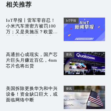
相关推荐
IoT早报丨雷军零容忍！
IoT早报
小米汽车泄密方被罚100
万；又是美施压？欧盟将
禁止宇航员登中国天宫；
余承东最自豪时刻是全民
抢购Mate7
高通担心成现实，国产芯
资讯
片巨头月赚近百亿，4nm
芯片也将出货
美国拆除更换华为和中兴
资讯
设备！资金缺口巨大，或
面临网络中断