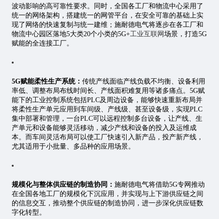
波动影响的高可靠性要求。同时，全国各工厂和物流中心采用了
统一的网络架构，搭建统一的网管平台，在安全可靠的基础上实
现了网络的快速复制与统一建维；施耐德电气将逐步在各工厂和
物流中心园区落地5大类20个小类的5G+
工业互联网
场景，打造5G
赋能的全连接工厂。
5G赋能柔性生产系统：
传统产线面临产线负载不均衡、设备利用
率低、调整布局布线时间长、产线面积难复用等诸多痛点。5G赋
能下的工业控制系统包括PLC及周边设备，能够快速重新布局并
将柔性生产单元应用到车间级、产线级、甚至设备级，实现PLC
集中部署和管理，一台PLC可以远程控制多台设备，让产线、生
产单元和设备能够灵活移动，减少产线和设备的投入及运维成
本。而车间灵活布局可以使工厂快速引入新产品，投产新产线，
尤其适用于小批量、多品种的应用场景。
规模化与整体供应链的制造协同：
施耐德电气将借助5G专网推动
在全国各地工厂的规模化下沉应用，并实现与上下游供应链之间
的信息交互，推动整个供应链的制造协同，进一步深化供应链数
字化转型。