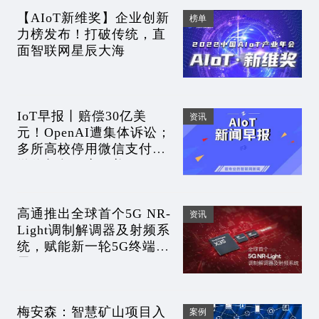
【AIoT新维奖】企业创新
榜单
力榜发布！打破传统，直
面智联网星辰大海
IoT早报丨赔偿30亿美
资讯
元！OpenAI遭集体诉讼；
多所高校停用微信支付，
微信紧急回应；美团20.65
亿收购光年之外
高通推出全球首个5G NR-
资讯
Light调制解调器及射频系
统，赋能新一轮5G终端扩
展
梅安森：智慧矿山项目入
案例