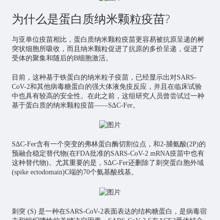
为什么是蛋白质纳米颗粒疫苗?
与亚单位疫苗相比，蛋白质纳米颗粒疫苗更容易被抗原呈递的树
突状细胞所吸收，而且纳米颗粒促进了抗原的多价呈递，促进了
受体的聚集和随后的B细胞激活。
目前，这种基于铁蛋白的纳米粒子疫苗，已经显示出对SARS-
CoV-2和其他病毒糖蛋白的强大体液免疫反应，并且在临床试验
中也具有较高的安全性。在此之前，这组研究人员曾尝试过一种
基于蛋白质的纳米颗粒疫苗——S∆C-Fer。
S∆C-Fer含有一个突变的弗林蛋白酶切割位点，和2-脯氨酸(2P)的
预融合稳定替代物(在FDA批准的SARS-CoV-2 mRNA疫苗中也有
这种替代物)。尤其重要的是，S∆C-Fer还删除了刺突蛋白胞外域
(spike ectodomain)C端的70个氨基酸残基。
刺突 (S) 是一种在SARS-CoV-2表面表达的结构糖蛋白，是病毒宿