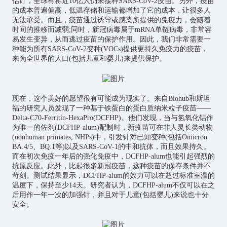
估计，全球有将近10亿人仍未接种SARS-CoV-2疫苗。另外，疫苗
的成本普遍偏高，低温存储和运输都增加了它的成本，让很多人
无法承受。而且，疫苗通过诱导或感染所提供的免疫力，会随着
时间的推移而减弱;同时，新冠病毒属于mRNA单链病毒，非常容
易发生变异，从而逃过疫苗的保护作用。因此，我们非常需要一
种能为所有SARS-CoV-2变种(VOCs)提供更持久免疫力的疫苗，
来为全世界的人口(包括儿童和婴儿)来提供保护。
现在，这个美好的愿望很有可能成为现实了。来自Biohub和斯坦
福的研究人员发现了一种基于铁蛋白的蛋白质纳米粒子疫苗——
Delta-C70-Ferritin-HexaPro(DCFHP)。他们发现，当与氢氧化铝作
为唯一的佐剂(DCFHP-alum)配制时，新疫苗可在非人灵长类动物
(nonhuman primates, NHPs)中，引发针对已知变种(包括Omicron
BA.4/5、BQ.1等)以及SARS-CoV-1的中和抗体，而且效果持久。
而在初次免疫一年后的强化免疫中，DCFHP-alum也能引起强烈的
抗原反应。此外，比起很多新冠疫苗，这种疫苗的保存条件并不
苛刻。测试结果显示，DCFHP-alum的效力可以在超过标准室温的
温度下，保持至少14天。研究者认为，DCFHP-alum不仅可以在之
后用作一年一次的加强针，并且对于儿童(包括婴儿)来说也十分
安全。