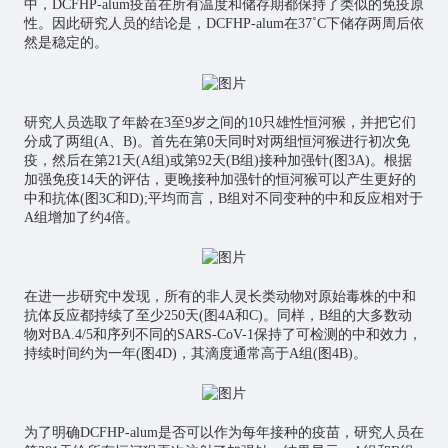
中，DCFHP-alum疫苗在所有温度和储存期都保持了类似的免疫原
性。因此研究人员的结论是，DCFHP-alum在37˚C下储存两周后依
然是稳定的。
研究人员选取了年龄在3至9岁之间的10只雄性恒河猴，并把它们
分成了两组(A、B)。首先在第0天同时对两组恒河猴进行初次免
疫，然后在第21天(A组)或第92天(B组)接种加强针(图3A)。根据
加强免疫14天的评估，更晚接种加强针的恒河猴可以产生更好的
中和抗体(图3C和D);平均而言，B组对不同变种的中和反应相对于
A组增加了约4倍。
在进一步研究中发现，所有的非人灵长类动物对原始毒株的中和
抗体反应都持续了至少250天(图4A和C)。同样，B组的大多数动
物对BA.4/5和序列不同的SARS-CoV-1保持了可检测的中和效力，
持续时间约为一年(图4D)，其滴度通常高于A组(图4B)。
为了明确DCFHP-alum是否可以作为每年接种的疫苗，研究人员在