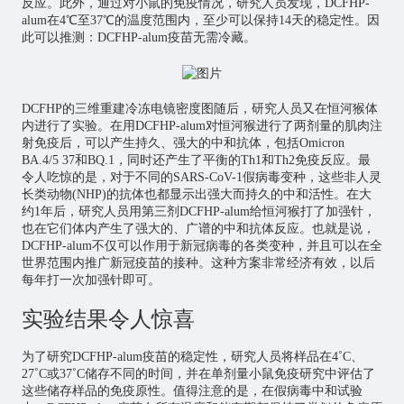
反应。此外，通过对小鼠的免疫情况，研究人员发现，DCFHP-
alum在4℃至37℃的温度范围内，至少可以保持14天的稳定性。因
此可以推测：DCFHP-alum疫苗无需冷藏。
DCFHP的三维重建冷冻电镜密度图随后，研究人员又在恒河猴体
内进行了实验。在用DCFHP-alum对恒河猴进行了两剂量的肌肉注
射免疫后，可以产生持久、强大的中和抗体，包括Omicron
BA.4/5 37和BQ.1，同时还产生了平衡的Th1和Th2免疫反应。最
令人吃惊的是，对于不同的SARS-CoV-1假病毒变种，这些非人灵
长类动物(NHP)的抗体也都显示出强大而持久的中和活性。在大
约1年后，研究人员用第三剂DCFHP-alum给恒河猴打了加强针，
也在它们体内产生了强大的、广谱的中和抗体反应。也就是说，
DCFHP-alum不仅可以作用于新冠病毒的各类变种，并且可以在全
世界范围内推广新冠疫苗的接种。这种方案非常经济有效，以后
每年打一次加强针即可。
实验结果令人惊喜
为了研究DCFHP-alum疫苗的稳定性，研究人员将样品在4˚C、
27˚C或37˚C储存不同的时间，并在单剂量小鼠免疫研究中评估了
这些储存样品的免疫原性。值得注意的是，在假病毒中和试验