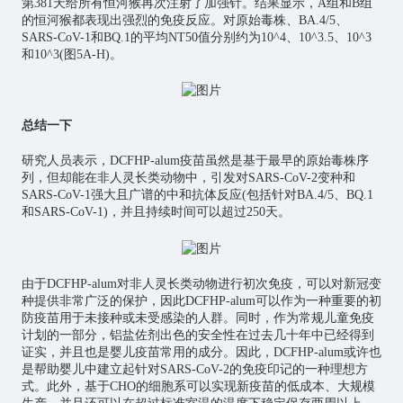
第381天给所有恒河猴再次注射了加强针。结果显示，A组和B组
的恒河猴都表现出强烈的免疫反应。对原始毒株、BA.4/5、
SARS-CoV-1和BQ.1的平均NT50值分别约为10^4、10^3.5、10^3
和10^3(图5A-H)。
总结一下
研究人员表示，DCFHP-alum疫苗虽然是基于最早的原始毒株序
列，但却能在非人灵长类动物中，引发对SARS-CoV-2变种和
SARS-CoV-1强大且广谱的中和抗体反应(包括针对BA.4/5、BQ.1
和SARS-CoV-1)，并且持续时间可以超过250天。
由于DCFHP-alum对非人灵长类动物进行初次免疫，可以对新冠变
种提供非常广泛的保护，因此DCFHP-alum可以作为一种重要的初
防疫苗用于未接种或未受感染的人群。同时，作为常规儿童免疫
计划的一部分，铝盐佐剂出色的安全性在过去几十年中已经得到
证实，并且也是婴儿疫苗常用的成分。因此，DCFHP-alum或许也
是帮助婴儿中建立起针对SARS-CoV-2的免疫印记的一种理想方
式。此外，基于CHO的细胞系可以实现新疫苗的低成本、大规模