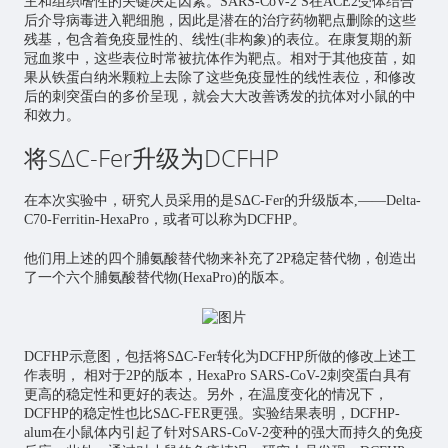
主和组织嗜性的关键决定因素。SARS-CoV-2 S在ACE2受体结合
后介导病毒进入靶细胞，因此是潜在的治疗药物靶点删除的这些
残基，包含着免疫显性的、线性(非构象)的表位。在康复期的新
冠血浆中，这些表位时常被抗体作为靶点。相对于其他疫苗，如
果从铁蛋白纳米颗粒上去除了这些免疫显性的线性表位，和修改
后的刺突蛋白的多价呈现，就会大大改善诱发的抗体对小鼠的中
和效力。
将S∆C-Fer升级为DCFHP
在本次实验中，研究人员采用的是S∆C-Fer的升级版本,——Delta-
C70-Ferritin-HexaPro，或者可以称为DCFHP。
他们用上述的四个脯氨酸替代物来补充了2P稳定替代物，创造出
了一个六个脯氨酸替代物(HexaPro)的版本。
DCFHP示意图，包括将S∆C-Fer转化为DCFHP所做的修改上述工
作表明， 相对于2P的版本，HexaPro SARS-CoV-2刺突蛋白具有
更高的稳定性和更好的表达。另外，在温度变化的情况下，
DCFHP的稳定性也比S∆C-FER更强。实验结果表明，DCFHP-
alum在小鼠体内引起了针对SARS-CoV-2变种的强大而持久的免疫