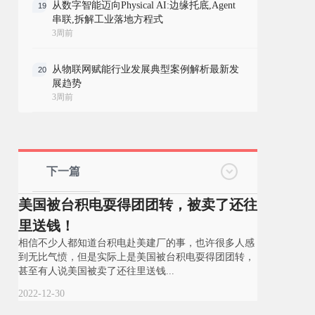
从数字智能迈向Physical AI:边缘托底,Agent
19
串联,拆解工业落地方程式
3周前
从物联网赋能行业发展典型案例解析最新发
20
展趋势
3周前
下一篇
美国被台积电耍得团团转，被卖了还往
里送钱！
相信不少人都知道台积电赴美建厂的事，也许很多人感
到无比气愤，但是实际上是美国被台积电耍得团团转，
甚至有人说美国被卖了还往里送钱...
2022-12-30