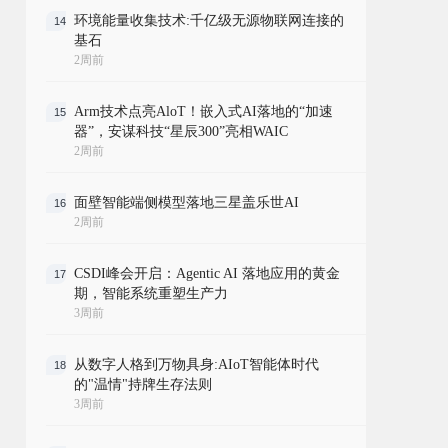
环境能量收集技术:千亿级无源物联网连接的
14
基石
2周前
Arm技术点亮AloT！嵌入式AI落地的“加速
15
器”，安谋科技“星辰300”亮相WAIC
2周前
面壁智能端侧模型落地三星盖乐世AI
16
2周前
CSDI峰会开启：Agentic AI 落地应用的黄金
17
期，智能系统重塑生产力
3周前
从数字人格到万物具身:AIoT智能体时代
18
的"温情"持牌生存法则
3周前