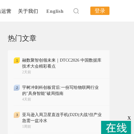
登录
站运营
关于我们
English
热门文章
融数聚智创领未来｜DTCC2026 中国数据库
1
技术大会精彩看点
2天前
宇树冲刺科创板背后:一份写给物联网行业
2
的"具身智能"破局指南
4天前
亚马逊入局卫星直连手机(D2D)大战!但产业
3
X
急需一盆冷水
1周前