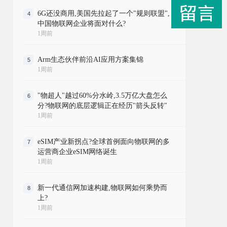
6G还没商用,美国先拉起了一个"规则联盟",
4
中国物联网企业将面对什么?
1周前
Arm生态伙伴前沿AI应用方案集锦
5
1周前
"物超人"越过60%分水岭,3.5万亿大盘怎么
6
分?物联网的底层逻辑正在经历"箭头反转"
1周前
eSIM产业新拐点?全球首例面向物联网的多
7
运营商企业eSIM网络诞生
1周前
新一代通信网加速构建,物联网如何乘势而
8
上?
1周前