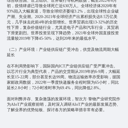
综合联合国、世卫组织、世界银行等机构数据，截至2022年6月
初，疫情肆虐已导致全球死亡近630万人。全球经济体2020年有
93%陷入大幅衰退，导致全球经济萎缩3.2%，出现全球性企业破
产潮、失业潮。2020-2021年全球经济产出累积损失达8.5万亿美
元，几乎抹去此前4年的全部增长。世界贸易出现13-32%的历史
性下滑，复杂价值链行业，尤其是电子产品和汽车行业，其贸易
下滑更剧烈。世界投资呈现下降趋势，2021年全球外国直接投资
流量较2019年下降45-50%，达到20年来的最低水平。
（二）产业环境：产业链供应链广受冲击，供货及物流周期大幅
延长
在不利局势影响下，国际国内ICT产业链供应链广受严重冲击。
以
芯片
行业为典型代表，产品的交货期从2019年的6-9周，大幅延
长至15-22周，部分甚至长达99周。物流运输效率亦受影响，据国
家邮政局数据，2022年一季度快递服务全程时限为65小时，同比
延长2.8小时；72小时准时率为69.4%，同比降低2.8%。
面对利弊并存、复杂激荡的发展环境，智次方·挚物产业研究院作
为AIoT产业观察前哨，及时深入调研AIoT产业的最新发展态势、
了解业界的优势短板、探讨各方的策略举措非常有必要。