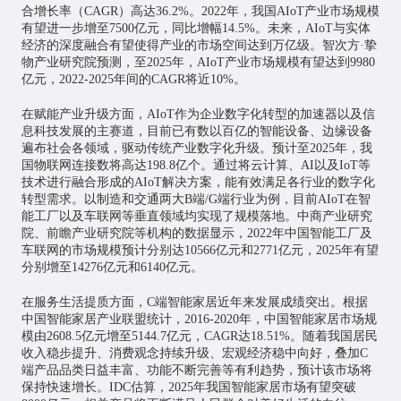
合增长率（CAGR）高达36.2%。2022年，我国AIoT产业市场规模
有望进一步增至7500亿元，同比增幅14.5%。未来，AIoT与实体
经济的深度融合有望使得产业的市场空间达到万亿级。智次方·挚
物产业研究院预测，至2025年，AIoT产业市场规模有望达到9980
亿元，2022-2025年间的CAGR将近10%。
在赋能产业升级方面，AIoT作为企业数字化转型的加速器以及信
息科技发展的主赛道，目前已有数以百亿的智能设备、边缘设备
遍布社会各领域，驱动传统产业数字化升级。预计至2025年，我
国物联网连接数将高达198.8亿个。通过将云计算、AI以及IoT等
技术进行融合形成的AIoT解决方案，能有效满足各行业的数字化
转型需求。以制造和交通两大B端/G端行业为例，目前AIoT在智
能工厂以及车联网等垂直领域均实现了规模落地。中商产业研究
院、前瞻产业研究院等机构的数据显示，2022年中国智能工厂及
车联网的市场规模预计分别达10566亿元和2771亿元，2025年有望
分别增至14276亿元和6140亿元。
在服务生活提质方面，C端智能家居近年来发展成绩突出。根据
中国智能家居产业联盟统计，2016-2020年，中国智能家居市场规
模由2608.5亿元增至5144.7亿元，CAGR达18.51%。随着我国居民
收入稳步提升、消费观念持续升级、宏观经济稳中向好，叠加C
端产品品类日益丰富、功能不断完善等有利趋势，预计该市场将
保持快速增长。IDC估算，2025年我国智能家居市场有望突破