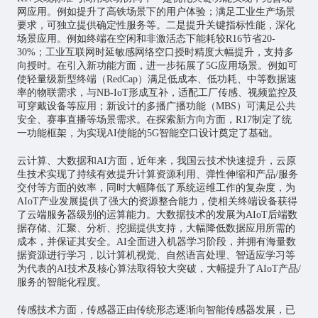
网应用。例如提升了高铁场景下的用户体验；满足工业生产场景
要求，可独立提供确定性服务等。二是提升关键指标性能，深化
场景应用。例如终端在空闲和非激活态下能耗较R16节省20-
30%；工业互联网时延敏感网络空口授时精度大幅提升，支持多
向授时。在引入新功能方面，进一步拓展了5G应用场景。例如可
使轻量级新型终端（RedCap）满足低成本、低功耗、中等数据速
率的物联需求，与NB-IoT形成互补，适配工厂传感、视频监控及
可穿戴设备等应用；新设计的多播广播功能（MBS）可满足公共
安全、赛事直播等场景需求。在探索新方向方面，R17制定了统
一功能框架，为实现AI使能的5G智能空口设计奠定了基础。
云计算、大数据和
AI方面，近年来，我国云技术快速提升，云原
生技术实现了持续有效提升计算资源利用、弹性伸缩和产品/服务
交付等方面的效率，同时大幅降低了系统运维工作的复杂度，为
AIoT产业发展提供了强大的资源整合能力，使相关终端设备获得
了云端服务器级别的运算能力。大数据技术的发展为AIoT后端数
据存储、汇聚、分析、挖掘提供支持，大幅降低数据应用所需的
成本，并保证其安全。AI全面进入机器学习阶段，并拥有海量数
据资源进行学习，以计算机视觉、自然语言处理、智适应学习等
为代表的AI技术及核心算法取得较大突破，大幅提升了AIoT产品/
服务的智能化程度。
传感技术方面，传感器正由传统形态逐渐向智能传感器发展，已