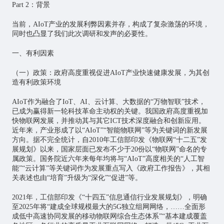
Part 2
：背景
当前，AIoT产业的发展利弊因素并存，构成了复杂激荡的环境，
同时也凸显了我们此次调研和发声的必要性。
一、有利因素
（一）政策：政府高度重视促进
AIoT产业快速健康发展，为其创
造有利政策环境
AIoT作为融合了IoT、AI、云计算、大数据的“万物智联”技术，
已成为赢得新一轮科技革命主动权的关键。我国政府高度重视加
快
物联网
发展，并推动其与其它ICT技术深度融合和创新应用。
近年来，产业形成了以“AIoT”“智能物联网”等为关键词的新发展
方向。据不完全统计，自2010年工信部印发《物联网“十二五”发
展规划》以来，国家层面已发布不少于20份以“物联网”命名的专
属政策。国务院近六年来每年均将与“AIoT”高度相关的“
人工智
能
”“云计算”等关键词作为发展重点写入《政府工作报告》，其相
关表述也由“培育”升级为“深化”“促进”等。
2021年，工信部印发《“十四五”信息通信行业发展规划》，明确
至2025年将“建成全球规模最大的5G独立组网网络，……全面形
成低中高速协同发展的
移动物联网
综合生态体系”“基本建成覆盖