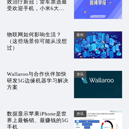
效治疗新冠；雷军票选最
受欢迎手机，小米6大
胜；华为芯片堆叠专利公
开；AMD作价121亿收购
DPU厂商
物联网如何影响生活？
案例
（这些场景你可能从没想
过）
Wallaroo与合作伙伴加快
资讯
研发5G边缘机器学习解决
方案
数据显示苹果iPhone是世
资讯
界上最畅销、最赚钱的5G
手机