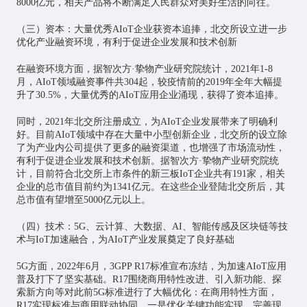
8000亿元，相关产品将不断满足人民群众对美好生活的向往。
（三）资本：大量优秀
AIoT企业获资本追捧，北交所设立进一步
优化产业融资环境，有利于促进企业发展和技术创新
在融资环境方面，据智次方·挚物产业研究院统计，2021年1-8
月，AIoT领域融资事件共304起，较疫情前的2019年全年大幅提
升了30.5%，
大量优秀的
AIoT应用企业涌现，获得了资本追捧。
同时，2021年北交所注册成立，为AIoT企业发展带来了明确利
好。目前AIoT领域中存在大量中小型创新企业，北交所的设立除
了为产业内公司提供了更多的融资渠道，也增强了市场流动性，
有利于促进企业发展和技术创新。据智次方·挚物产业研究院统
计，目前符合北交所上市条件的新三板IoT企业共有191家，相关
企业的总市值目前约为1341亿元。在这些企业登陆北交所后，其
总市值有望增至5000亿元以上。
（四）技术：
5G、云计算、大数据、AI、智能传感及区块链等技
术与IoT加速融合，为AIoT产业发展奠定了良好基础
5G方面，2022年6月，3GPP R17标准宣布冻结，为加速AIoT应用
普及打下了坚实基础。R17围绕商用特性改进、引入新功能、探
索新方向等对此前5G标准进行了大幅优化：在商用特性方面，
R17实现标准与商用联动协同，一是优化关键功能实现，完善现