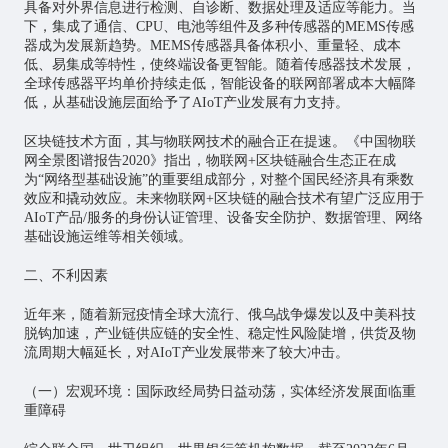
具备对外界信息进行检测、自诊断、数据处理及适应等能力。当
下，集成了通信、CPU、电池等组件及多种传感器的MEMS传感
器成为发展新趋势。MEMS传感器具备体积小、重量轻、成本
低、易集成等特性，使终端设备更智能。随着传感器技术发展，
全球传感器平均单价持续走低，智能设备的联网部署成本大幅降
低，从基础设施层面给予了AIoT产业发展有力支持。
区块链技术方面，其与物联网技术的融合正在提速。《中国物联
网全景图谱报告2020》指出，物联网+区块链融合生态正在成
为“网络型基础设施”的重要组成部分，对整个国民经济具有乘数
效应和撬动效应。未来物联网+区块链的融合技术有望广泛应用于
AIoT产品/服务的身份认证管理、设备安全防护、数据管理、网络
基础设施运维等相关领域。
二、不利因素
近年来，随着新冠疫情全球大流行、俄乌战争爆发以及中美科技
脱钩加速，
产业链供应链的安全性、稳定性风险陡增，供货及物
流周期大幅延长
，对AIoT产业发展带来了较大冲击。
（一）宏观环境：国际政经局势日益动荡，实体经济发展面临重
重障碍