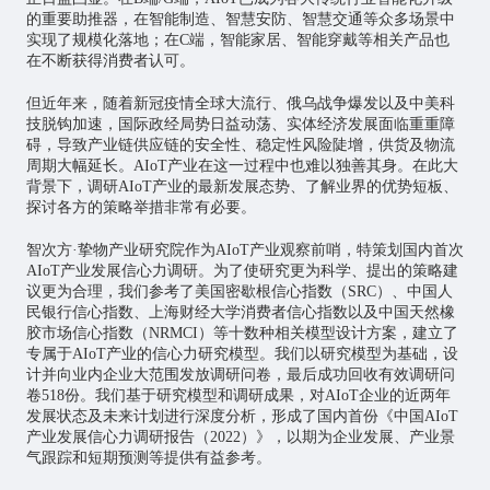
的重要助推器，在智能制造、智慧安防、智慧交通等众多场景中
实现了规模化落地；在C端，
智能家居
、智能穿戴等相关产品也
在不断获得消费者认可。
但近年来，随着新冠疫情全球大流行、俄乌战争爆发以及中美科
技脱钩加速，国际政经局势日益动荡、实体经济发展面临重重障
碍，导致产业链供应链的安全性、稳定性风险陡增，供货及物流
周期大幅延长。AIoT产业在这一过程中也难以独善其身。在此大
背景下，调研AIoT产业的最新发展态势、了解业界的优势短板、
探讨各方的策略举措非常有必要。
智次方·挚物产业研究院作为AIoT产业观察前哨，特策划国内首次
AIoT产业发展信心力调研。为了使研究更为科学、提出的策略建
议更为合理，我们参考了美国密歇根信心指数（SRC）、中国人
民银行信心指数、上海财经大学消费者信心指数以及中国天然橡
胶市场信心指数（NRMCI）等十数种相关模型设计方案，建立了
专属于AIoT产业的信心力研究模型。我们以研究模型为基础，设
计并向业内企业大范围发放调研问卷，最后成功回收有效调研问
卷518份。我们基于研究模型和调研成果，对AIoT企业的近两年
发展状态及未来计划进行深度分析，形成了国内首份《中国AIoT
产业发展信心力调研报告（2022）》，以期为企业发展、产业景
气跟踪和短期预测等提供有益参考。