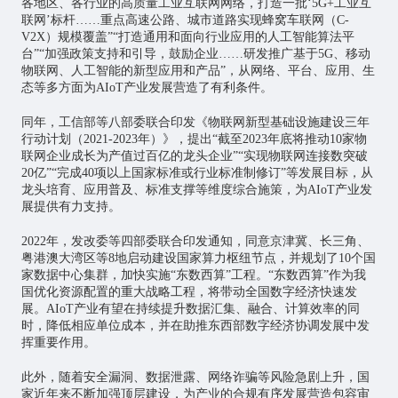
各地区、各行业的高质量
工业互联网
网络，打造一批‘5G+工业互
联网’标杆……重点高速公路、城市道路实现蜂窝车联网（C-
V2X）规模覆盖”“打造通用和面向行业应用的人工智能算法平
台”“加强政策支持和引导，鼓励企业……研发推广基于5G、移动
物联网、人工智能的新型应用和产品”，从网络、平台、应用、生
态等多方面为AIoT产业发展营造了有利条件。
同年，工信部等八部委联合印发《物联网新型基础设施建设三年
行动计划（2021-2023年）》，提出“截至2023年底将推动10家物
联网企业成长为产值过百亿的龙头企业”“实现物联网连接数突破
20亿”“完成40项以上国家标准或行业标准制修订”等发展目标，从
龙头培育、应用普及、标准支撑等维度综合施策，为AIoT产业发
展提供有力支持。
2022年，发改委等四部委联合印发通知，同意京津冀、长三角、
粤港澳大湾区等8地启动建设国家算力枢纽节点，并规划了10个国
家数据中心集群，加快实施“
东数西算
”工程。“东数西算”作为我
国优化资源配置的重大战略工程，将带动全国数字经济快速发
展。AIoT产业有望在持续提升数据汇集、融合、计算效率的同
时，降低相应单位成本，并在助推东西部数字经济协调发展中发
挥重要作用。
此外，随着安全漏洞、数据泄露、网络诈骗等风险急剧上升，国
家近年来不断加强顶层建设，为产业的合规有序发展营造包容审