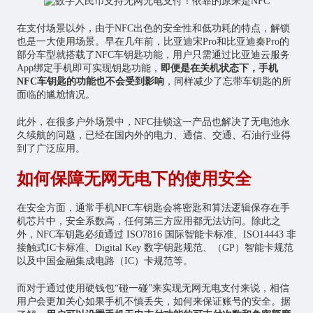
在支付场景以外，由于NFC出色的安全性和低功耗的特点，解锁
也是一大使用场景。早在几年前，比亚迪宋Pro和比亚迪秦Pro的
部分车型就搭载了NFC车钥匙功能，用户只需通过比亚迪云服务
App绑定手机即可实现钥匙功能，
即便是在关机状态下，手机
NFC车钥匙的功能也不会受到影响
，同样减少了忘带车钥匙的所
面临的尴尬情况。
此外，在很多户外场景中，NFC挂锁这一产品也解决了无电池永
久续航的问题，已经在国内外的电力、通信、交通、石油行业得
到了广泛应用。
如何保障无网无电下的使用安全
在安全方面，通常手机NFC车钥匙会将密匙和算法逻辑保存在手
机芯片中，安全系数高，任何第三方应用都无法访问。除此之
外，NFC车钥匙必须通过 ISO7816 国际智能卡标准、ISO14443 非
接触式IC卡标准、Digital Key 数字钥匙规范、（GP）智能卡规范
以及中国金融集成电路（IC）卡规范等。
而对于通过使用硬钱包“碰一碰”来实现无网无电支付来说，相信
用户会更加关心如果手机不慎丢失，如何来保证账号的安全。据