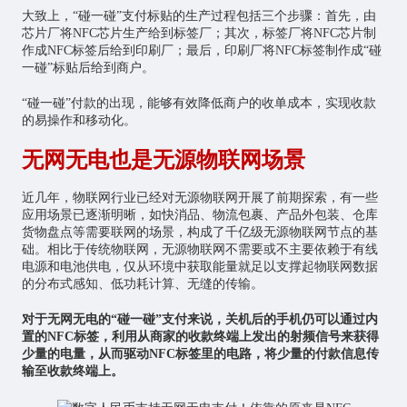
大致上，“碰一碰”支付标贴的生产过程包括三个步骤：首先，由
芯片
厂将NFC芯片生产给到标签厂；其次，标签厂将NFC芯片制
作成NFC标签后给到印刷厂；最后，印刷厂将NFC标签制作成“碰
一碰”标贴后给到商户。
“碰一碰”付款的出现，能够有效降低商户的收单成本，实现收款
的易操作和移动化。
无网无电也是无源物联网场景
近几年，
物联网
行业已经对
无源物联网
开展了前期探索，有一些
应用场景已逐渐明晰，如快消品、物流包裹、产品外包装、仓库
货物盘点等需要联网的场景，构成了千亿级无源物联网节点的基
础。相比于传统物联网，无源物联网不需要或不主要依赖于有线
电源和电池供电，仅从环境中获取能量就足以支撑起物联网数据
的分布式感知、低功耗计算、无缝的传输。
对于无网无电的“碰一碰”支付来说，关机后的手机仍可以通过内
置的NFC标签，利用从商家的收款终端上发出的射频信号来获得
少量的电量，从而驱动NFC标签里的电路，将少量的付款信息传
输至收款终端上。