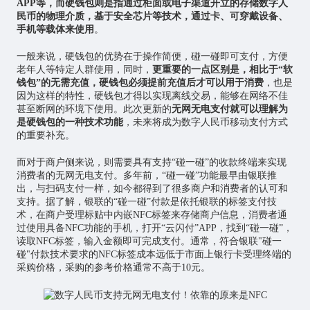
APP等，而硬钱包则是指通过柜面或电子渠道开立的存储数字人
民币的物理介质，基于安全芯片等技术，通过卡、可穿戴设备、
手机等载体来使用
。
一般来说，硬钱包的优势在于操作简便，碰一碰即可支付，方便
老年人等特定人群使用，同时，
更重要的一点区别是，相比于“软
钱包”的无需充值，硬钱包必须提前充值后才可以用于消费
，也是
因为这样的特性，硬钱包才得以实现离线交易，能够在网络不佳
甚至断网的环境下使用。此次更新的
无网无电支付就可以理解为
是硬钱包的一种技术功能
，未来将成为数字人民币移动支付方式
的重要补充。
而对于商户侧来说，则需要具有支持“碰一碰”的收款终端来实现
消费者的无网无电支付。多年前，“碰一碰”功能最早由银联推
出，与扫码支付一样，如今都得到了很多商户和消费者的认可和
支持。据了解，银联的“碰一碰”付款是依托银联的标签支付技
术，在商户受理标贴中内嵌NFC标签来存储商户信息，消费者通
过使用具备NFC功能的手机，打开“云闪付”APP，找到“碰一碰”，
读取NFC标签，输入金额即可完成支付。通常，符合银联"碰一
碰"付款技术要求的NFC标签成本远低于市面上银行卡受理终端的
采购价格，采购的参考价格通常不高于10元。