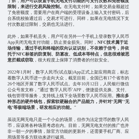
了解，
用户可以设置手机无电支付功能的可支付次数和免密额度
限制，来进行交易风险控制。
在无电支付时，如果交易金额超过
了免密额度，需要用户在商户端的受理设备上输入支付密码，后
台系统校验通过后，交易才可进行。同样，如果在无电情况下支
付次数超过限制，交易也无法进行。
此外，如果手机丢失，用户可在另外一个手机上登录数字人民币
App关闭无电支付功能，防止资金损失。同时，
NFC技术属于近
场传输，通过手机和终端的双向认证识别，不依赖于信号，并依
托于NFC标签的防复制、防篡改、低成本等特点，信息很难被恶
意拦截或窃取
，很大程度上保障了消费者的付款安全。
2022年1月时，数字人民币(试点版)App正式上架应用商店，标志
着数字人民币进一步走向大众，截至目前，全国已有17个省市的
26个地区开展了数字人民币试点。去年10月12日，人民银行微信
公众号发文称，“通过‘数字人民币’APP，便捷提供兑换、支付、
钱包管理等服务，支持线上线下全场景数字人民币应用。
推出多
种形态的硬件钱包，探索软硬融合的产品能力，并针对
‘
无网
’‘
无
电
’
等极端场景，研发相应的功能。
”
虽说无网无电只是一个小众的场景，但作为法定货币的数字人民
币，应该将各种场景考虑在内。目前，无网无电支付的推广也并
非一朝一夕的事情，除官方功能的更新外，还需要手机厂商、应
用场景等多方联动来进行破局。