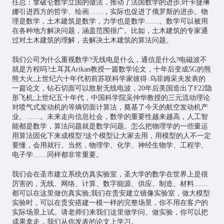
任总：拿破仑数学立国的做法，推动了法国数学的进步;叶卡捷琳
娜引进西方的哲学、绘画……，实际也促进了俄罗斯的进步。物
理是数学，土木建筑是数学，力学也是数学……。数学可以被用
在各种地方解决问题，涵盖范围很广。比如，土木建筑的专家通
过对土木建筑的理解，去解决土木建筑的算法问题。
我们公司为什么重视数学?无线电是什么，通信是什么?电磁波不
就是方程吗?土耳其Arikan教授一篇数学论文，十年后变成5G的熊
熊大火;上世纪六十年代初前苏联科学家彼得·乌菲姆采夫发表的
一篇论文，钻石切面可以散射无线电波，20年后美国造出了F22隐
形飞机;上世纪五十年代，中国科学院吴仲华教授的三元流动理论
对喷气式发动机的等熵切面计算法，奠基了今天的航空发动机产
业。……。未来走向信息社会，数学的重要性越来越高，人工智
能都是数学，算法问题就是数学问题。怎么把物理学的一些量运
用算法固化下来成模型?这个模型让大家去用，用模型的人不一定
要懂，会用就行。当然，物理学、化学、神经生物学、工程学、
电子学……同样都非常重要。
我们会在圣市建立系统仿真实验室，圣大学的数学在世界上是很
厉害的，无线、网络、计算、数字能源、供应、制造、材料……
都可以在这里做仿真实验;我们在贵安建立镜像实验室，做大模型
实验时，可以在贵安搭建一模一样的完整场景，你不用在客户的
实际场景上试。请老师们来我们这里做学问、做实验，你可以把
成果拿走，我们从你发表的论文上学习。