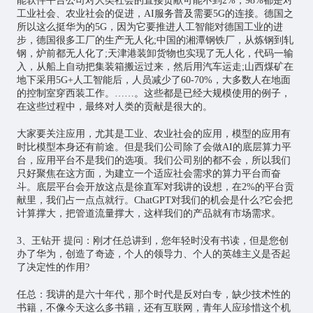
能软件平台公司对人类社会的直接贡献可能不到2%，98%都是对
工业社会、农业社会的促进，AI服务普及需要5G的连接。德国之
所以这么挺华为的5G，因为它要推进人工智能对德国工业的进
步，德国很多工厂的生产无人化;中国的湘潭钢铁厂，从炼钢到轧
钢，炉前都无人化了;天津港装卸货物也实现了无人化，代码一输
入，从船上自动把集装箱搬运过来，然后用汽车运走;山西煤矿在
地下采用5G+人工智能后，人员减少了60-70%，大多数人在地面
的控制室穿西装工作。……。这些都是已经大规模使用的例子，
在这些过程中，最终对人类的贡献是很大的。
大家要关注应用，尤其是工业、农业社会的应用，模型的应用有
时比模型本身还有前途。但是我们公司除了会做AI的底层算力平
台，应用平台不是我们的选项。我们公司别的都不会，所以我们
只好聚焦在这方面，为建立一个适应社会需求的算力平台而奋
斗。底层平台会开放这点是徐直军对我讲的设想，在2%的平台贡
献里，我们占一点点就行。ChatGPT对我们的机会是什么?它会把
计算撑大，把管道流量撑大，这样我们的产品就有市场需求。
3、王钻开 提问：刚才任总讲到，您年轻时没有书读，但是您创
办了华为，创造了奇迹，个人的领导力、个人的英雄主义是否起
了决定性的作用?
任总：我讲的是六十年代，那个时代是反对白专，缺少技术性的
书籍，不像今天这么多书籍，还有互联网，青年人应珍惜这个机