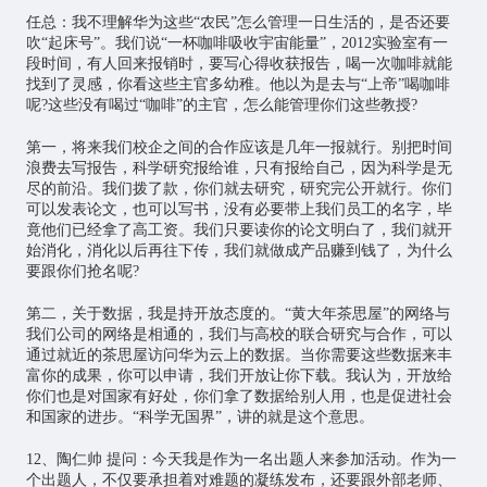
任总：我不理解华为这些“农民”怎么管理一日生活的，是否还要
吹“起床号”。我们说“一杯咖啡吸收宇宙能量”，2012实验室有一
段时间，有人回来报销时，要写心得收获报告，喝一次咖啡就能
找到了灵感，你看这些主官多幼稚。他以为是去与“上帝”喝咖啡
呢?这些没有喝过“咖啡”的主官，怎么能管理你们这些教授?
第一，将来我们校企之间的合作应该是几年一报就行。别把时间
浪费去写报告，科学研究报给谁，只有报给自己，因为科学是无
尽的前沿。我们拨了款，你们就去研究，研究完公开就行。你们
可以发表论文，也可以写书，没有必要带上我们员工的名字，毕
竟他们已经拿了高工资。我们只要读你的论文明白了，我们就开
始消化，消化以后再往下传，我们就做成产品赚到钱了，为什么
要跟你们抢名呢?
第二，关于数据，我是持开放态度的。“黄大年茶思屋”的网络与
我们公司的网络是相通的，我们与高校的联合研究与合作，可以
通过就近的茶思屋访问华为云上的数据。当你需要这些数据来丰
富你的成果，你可以申请，我们开放让你下载。我认为，开放给
你们也是对国家有好处，你们拿了数据给别人用，也是促进社会
和国家的进步。“科学无国界”，讲的就是这个意思。
12、陶仁帅 提问：今天我是作为一名出题人来参加活动。作为一
个出题人，不仅要承担着对难题的凝练发布，还要跟外部老师、