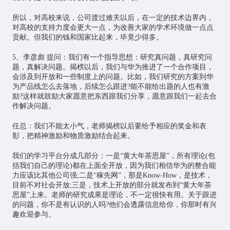
所以，对高校来说，公司渡过难关以后，在一定的技术边界内，
对高校的支持力度会更大一点，为改善大家的学术环境做一点点
贡献。但我们的钱和国家比起来，毕竟少得多。
5、李彦彪 提问：我们有一个指导思想：研究真问题，真研究问
题，真解决问题。揭榜以后，我们与华为推进了一个合作项目，
会涉及到开放和一些制度上的问题。比如，我们研究的方案到华
为产品线怎么去落地，后续怎么跟进?能不能给出题的人也有激
励?这样就鼓励大家愿意把东西跟我们分享，愿意跟我们一起去合
作解决问题。
任总：我们不能太小气，老师揭榜以后要给予相应的奖金和表
彰，把精神激励和物质激励结合起来。
我们的学习平台分成几部分：一是“黄大年茶思屋”，所有理论(包
括我们自己的理论)都在上面全开放，因为我们相信华为的整合能
力应该比其他公司强;二是“稼先网”，那是Know-How，是技术，
目前不对社会开放;三是，技术上开放的部分就发布到“黄大年茶
思屋”上来。老师的研究成果是理论，不一定很快有用。关于跟进
的问题，你不是有认识的人吗?他们会透露信息给你，你那时有兴
趣欢迎参与。