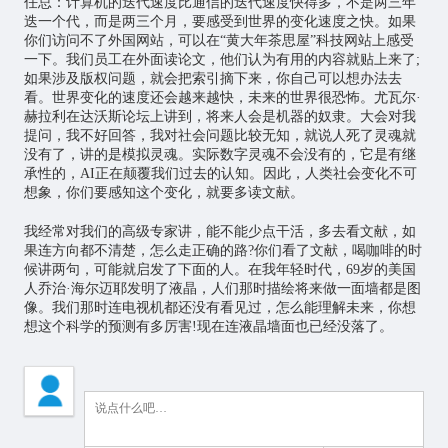
任总：计算机的迭代速度比通信的迭代速度快得多，不是两三年
迭一个代，而是两三个月，要感受到世界的变化速度之快。如果
你们访问不了外国网站，可以在“黄大年茶思屋”科技网站上感受
一下。我们员工在外面读论文，他们认为有用的内容就贴上来了;
如果涉及版权问题，就会把索引摘下来，你自己可以想办法去
看。世界变化的速度还会越来越快，未来的世界很恐怖。尤瓦尔·
赫拉利在达沃斯论坛上讲到，将来人会是机器的奴隶。大会对我
提问，我不好回答，我对社会问题比较无知，就说人死了灵魂就
没有了，讲的是模拟灵魂。实际数字灵魂不会没有的，它是有继
承性的，AI正在颠覆我们过去的认知。因此，人类社会变化不可
想象，你们要感知这个变化，就要多读文献。
我经常对我们的高级专家讲，能不能少点干活，多去看文献，如
果连方向都不清楚，怎么走正确的路?你们看了文献，喝咖啡的时
候讲两句，可能就启发了下面的人。在我年轻时代，69岁的美国
人乔治·海尔迈耶发明了液晶，人们那时描绘将来做一面墙都是图
像。我们那时连电视机都还没有看见过，怎么能理解未来，你想
想这个科学的预测有多厉害!现在连液晶墙面也已经没落了。