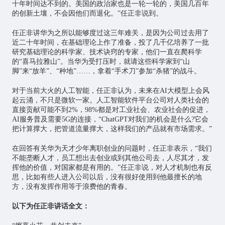
十年时间达不到的。美国的政治家也是一轮一轮的，美国几百年
的创新土壤，不会因他们而退化。”任正非说到。
任正非讲华为之所以能够度过这三年难关，是因为公司过去用了
近二十年时间，在基础理论上作了准备，投了几千亿培养了一批
研究基础理论的科学家、技术诀窍的专家，他们一直在爬科学
的“喜马拉雅山”。当华为受打压时，就请这些科学家到“山
脚”来“放羊”、“种地”……，拿着“手术刀”参加“杀猪”的战斗。
对于当前大火的
人工智能
，任正非认为，未来在AI大模型上会风
起云涌，不只是微软一家。人工智能软件平台公司对人类社会的
直接贡献可能不到2%，98%都是对工业社会、农业社会的促进，
AI服务普及需要5G的连接，“ChatGPT对我们的机会是什么?它会
把计算撑大，把管道流量撑大，这样我们的产品就有市场需求。”
在回答有关华为天才少年离职创业的问题时，任正非表示，“我们
不能垄断人才，员工想出去创业或到其他公司去，人尽其才，发
挥他的价值，对国家都是有用的。”任正非说，对人才机制也有反
思，比如有些人进入公司以后，没有很好使用到他最擅长的地
方，没有发挥作用等于浪费他的青春。
以下为任正非讲话全文：