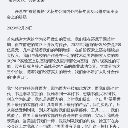
“擦亮火花、共创未来”
——任总在“难题揭榜”火花奖公司内外的获奖者及出题专家座谈
会上的讲话
2023年2月24日
首先感谢大家给华为公司做出的贡献。我们现在还属于困难时
期，但在前进的道路上并没有停步。2022年我们的研发经费是238
亿美元，几年后随着我们的利润增多，在前沿探索上还会继续加
大投入。我们与高校的合作是在一定的技术边界内探索人类的未
来;2012实验室是以基础理论及应用理论为基础，探讨现实性的可
能，没有目标考核;产品线是对产品的商业成功负责。大致分为这
三个阶段，随着我们经济实力的增长，我们会不断扩大对外合作
的“喇叭口”。
我年轻时候很崇拜西方，因为西方科技如此发达，而我们那个时
代，书是非常宝贵的，很难看到一本好书，想读书但买不到书。
创立华为以后，我也是亲西方的，当时我们提出一个口号“要用世
界上最好的零部件和工具造世界上最好的产品”，我们实现了。后
来突然受到制裁，别人不能给我们提供零部件、工具……，我们
就傻了。世界上最好的零部件很多是来自美国的，实际上我就是
亲美的。当美国打我们一棒，狠狠制裁我们的时候，徐直军在办
公会议上对我说了一句话：“美国没有明白，他们这一棒打下去，