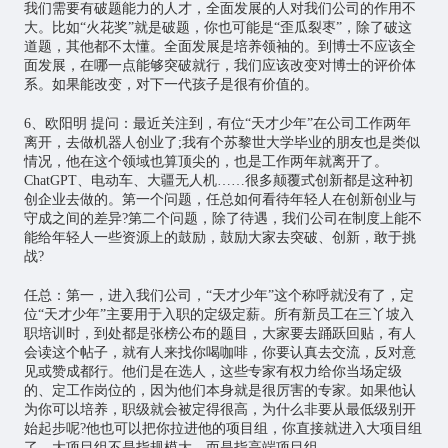
我们需要有破题能力的人才，全面发展的人对我们公司的作用不
大。比如“火花奖”就是破题，你也可能是“歪瓜裂枣”，除了破这
道题，其他都不太懂。全面发展是培养领袖的。到博士不应该全
面发展，在哪一点能够突破就行，我们应该改变对博士的评价体
系。如果能改变，对下一代孩子是很有价值的。
6、欧阳明 提问：最近关注到，有位“天才少年”在公司工作两年
离开，去做机器人创业了;我有个苏黎世大学毕业的朋友也是类似
情况，他在这个领域也算顶尖的，也是工作两年就离开了。
ChatGPT、电动车、大疆无人机……很多颠覆式创新都是这种初
创企业去做的。第一个问题，任总如何看待年轻人在创新创业与
守成之间的差异?第二个问题，除了待遇，我们公司在制度上能不
能给年轻人一些资源上的鼓励，鼓励大家去突破、创新，敢于挑
战?
任总：第一，进入我们公司，“天才少年”这个称呼就没有了，定
位“天才少年”主要用于入职的定级定薪。所有新员工在三丫坡入
职培训时，到处都是张榜公布的题目，大家要去踊跃回贴，有人
会读这个帖子，就有人来找你喝咖啡，你要认真去交流，反对意
见或赞成都行。他们是在选人，这些专家有权力给你当场定级
的、定工作岗位的，因为他们本身就是很厉害的专家。如果他认
为你可以培养，职级就会被定得很高，为什么非要从最低级别开
始起步呢?他也可以把你拉进他的项目组，你直接就进入大项目组
了。大项目组不是指规模大，而是指高端项目组。