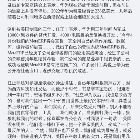
及出题专家座谈会上表示，华为现在还处于困难时期，但在前进
的道路上并没有停步。2022年华为研发经费是238亿美元，几年后
随着公司利润增多在前沿探索上还会继续加大投入。
谈到被美国制裁的三年，任正非表示，华为用三年时间内完成
13000+颗器件的替代开发、4000+电路板的反复换板开发，“今年4
月份我们的MetaERP将会宣誓，完全用自己的操作系统、数据
库、编译器和语言……，做出了自己的管理系统MetaERP软件。
MetaERP已经历了公司全球各部门的应用实战考验，经过了公司
的总账使用年度结算考验，我们公司的账是业界中很复杂的，已
成功地证明MetaERP是有把握推广的。许多设计工具也上华为云
公开给社会应用，逐步克服了断供的尴尬。”
任正非还对参加座谈会的师生讲述，自己年轻时很崇拜西方，因
为西方科技如此发达，而他那个时代，书是非常宝贵的，很难看
到一本好书，想读书但买不到书。“创立华为以后，我也是亲西方
的，当时我们提出一个口号‘要用世界上最好的零部件和工具造世
界上最好的产品’，我们实现了。后来突然受到制裁，别人不能给
我们提供零部件、工具……我们就傻了。当美国打我们一棒，狠
狠制裁我们的时候，徐直军在办公会议上对我说了一句话：‘美国
没有明白，他们这一棒打下去，把一个最亲美的人，变成了一个
最反美的人’。当然，我现在也不反美，我们想成为最先进，就必
须向一切先进的人学习。美国在科教上的软实力，还是我们用几