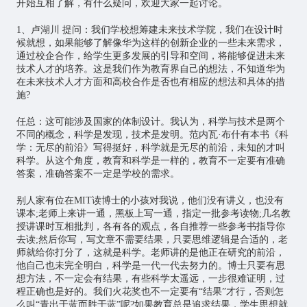
开始互相了解，有什么疑问，欢迎大家一起讨论。
1、卢湖川 提问：我们学校想筹建未来技术学院，我们在设计时
候就想，如果能够了解像华为这样的创新企业的一些未来需求，
通过校企合作，给学生更多发展的引导和空间，将能够促进未来
技术人才的培养。这是我们作为教育界自己的想法，不知道华为
在未来技术人才方面和高校合作是否也有相应的想法和具体的措
施?
任总：这可能涉及国家的体制设计。我认为，科学与技术是两个
不同的概念，科学是发现，技术是发明。范内瓦·布什有本书《科
学：无尽的前沿》写得挺好，科学就是无尽的前沿，未知的才叫
科学。从这个角度，教育和科学是一样的，教育不一定要有准确
答案，准确答案不一定是学校的需求。
别人家有位在MIT读博士的小孩对我说，他们没有讲义，也没有
课本;老师上来讲一通，黑板上写一通，指定一批参考读物;几名教
授讲课时互相批判，各有各的观点，各自推荐一些参考书指导你
去读;然后你写，写文章不需要结果，只要思维逻辑是合适的，老
师就给你打分了，这就是科学。老师讲的是他正在研究的前沿，
他自己也未完全明白，科学是一代一代去努力的。博士只要有思
想方法，不一定会有结果，有些科学太遥远，一步很难证明，过
程正确也是好的。我们火花奖也不一定要有“结果”才行，否则怎
么叫“青出于蓝而胜于蓝”呢?如果教育总是追求结果，学生思想就