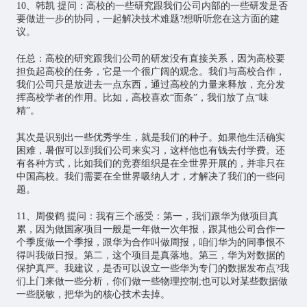
10、韩凯 提问：高校的一些研究跟我们公司内部的一些研发是否
要做进一步的协同，一起解决技术难题?想听听您在这方面的建
议。
任总：高校的研究跟我们公司的研发没有直接关系，因为高校要
担负起高校的任务，它是一个很广阔的观念。我们与高校合作，
我们公司只是放进去一点东西，通过高校的力量来释放，充分发
挥高校学者的作用。比如，高校喜欢“面条”，我们放了点“味
精”。
其次是识别出一些优秀学生，就是我们的种子。如果他生活确实
困难，暑假可以到我们公司来实习，这样他也有钱去付学费。还
有各种方式，比如我们的竞赛组织是在全世界开展的，并非只在
中国高校。我们需要在全世界吸纳人才，才解决了我们的一些问
题。
11、周俊鹤 提问：我有三个感受：第一，我们跟华为做项目真
累，因为做国家项目一般是一年做一次年报，跟其他公司合作一
个季度做一个季报，跟华为合作叫做周报，咱们华为的同事恨不
得叫我做日报。第二，这个项目是真落地。第三，华为对数据的
保护真严。我建议，是否可以设立一些华为专门的数据发布点?我
们上门来做一些分析，你们做一些物理控制;也可以对某些数据做
一些脱敏，把华为的核心技术去掉。