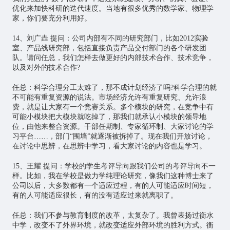
优化来加快科研的迭代速度。当地有很多优秀的数学家、物理学
家，你们要充分利用好。
14、刘广垚 提问：公司内部有不同的研究部门，比如2012实验
室、产品线研究部，包括直接负责产品交付部门的各个研发团
队。请问任总，我们怎样去做更好的内部技术合作、技术竞争，
以及对外的技术合作?
任总：科学合理分工太难了，那不成计划经济了吗?科学合理的就
不可能有重复资源的说法。市场经济允许有重复研究、允许浪
费，就是让大家有一个竞赛关系。多个模块的研究，在竞争中有
可能小模块把大模块就吃掉了，那我们就承认小模块的领导地
位，由他来整合资源。干部任期制、专家循环制、大家讨论的学
习平台……，部门“围墙”就逐渐被拆掉了。现在我们开放讨论，
在讨论中思辨，在思辨中学习，看大家讨论的内容也是学习。
15、王耀 提问：学校的学生考评导向跟我们公司的考评导向不一
样。比如，我在学校是做力学纯理论研究，像我们这种博士来了
公司以后，大多数都有一个适应过程，有的人可能适应时间短，
有的人可能适应很长，有的没有适应过来就离职了。
任总：我们不参与教育制度的改革，太复杂了。我曾表扬过衡水
中学，改变不了外界环境，就改变适应外部环境的胜利方式。衡