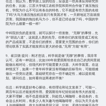
任总：我认为，数学跟工业的结合，应该是一些具体应用研究所
的任务。比如，江苏大学镇江农机学院和郑州合作做了液压拖拉
机，学院为什么不可以有各自的特色，它不就是有些方面的名校
了吗?大马力液压拖拉机目前只有美国才有，一天耕地近万亩就很
厉害。我国做的拖拉机马力小，但不是已经会做了吗，中国的学
院为什么都要一模一样?
中科院担负的是发现，就可以探讨一些发散、“无聊”的事情，允
许“胡说八道”，这就是人类的先导。但将你们的发现变成工程化
的产品或装置，不是你们的擅长，需要更大范围的合作，你们的
理论联系了实践才能发挥出更大的价值,“无用”方能“有用”。
9、崔汉骁 提问：刚才您说，科学就是做“无聊”的事情，我非常
认可。还有一种说法，比如100年前爱因斯坦坐在自己的房间里就
能做出相对论，但现代科学可能需要大仪器、大科学装置。在这
种情况下，如果一个青年科学家没有明确的目标导向，可能很难
做出一些突出进展。基础研究存在一些不确定性，难以提前规
划。请问任总，如何看待这两者的平衡?
任总：科学就是好奇心驱动，有些理论和论文发表了，可能一、
两百年以后才能发挥作用。爱因斯坦年纪轻轻就有伟大的发现，
大家不理解，他不也是很寂寞，到处找人喝咖啡，各说各的，生
命这么长时间，有多少人有兴趣与他喝咖啡呀，你以为天天会有
人与他喝咖啡。伟大与孤独是同义词。比如，孟德尔的豌豆杂交