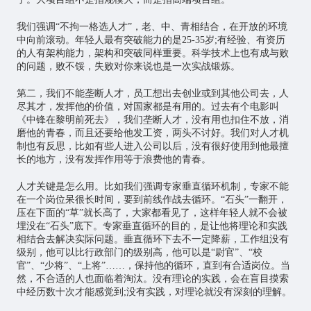
我们强调“不拘一格选人才”，老、中、青相结合，在开放的环境
中向前滚动。年轻人最有突破能力的是25-35岁;有经验、有资历
的人有架构能力，架构和突破同样重要。科学技术上也有成与败
的问题，败不馁，失败对你来说也是一次实战锻炼。
第二，我们不能垄断人才，员工想出去创业或到其他公司去，人
尽其才，发挥他的价值，对国家都是有用的。过去有个电影叫
《中锋在黎明前死去》，我们垄断人才，没有用也扣住不放，消
磨他的青春，而且还要给他发工资，两头不讨好。我们对人才机
制也有反思，比如有些人进入公司以后，没有很好使用到他最擅
长的地方，没有发挥作用等于浪费他的青春。
人才关键是怎么用。比如我们强调专家垂直循环机制，专家不能
在一个岗位呆很长时间，要到前线作战去循环。“石头”一翻开，
压在下面的“草”就长高了，大家都看见了，这样年轻人就不会被
埋没在“石头”底下。专家垂直循环的目的，是让他将理论和实践
相结合去解决实际问题。垂直循环下去不一定降薪，工作组没有
级别，他可以比行政部门的级别高，他可以是“尉官”、“校
官”、“少将”、“上将”……，保持他的循环，直到有合适岗位。当
然，不合适的人也面临着淘汰。没有理论的实践，会在盲目摸索
中经历数十次才能感觉到;没有实践，对理论就没有深刻的理解。