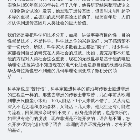
实验从1856年至1863年共进行了八年，他将研究结果整理成论文
《植物杂交试验》发表，他发现了遗传基因，但当时未能引起学
术界的重视，孟德尔的思想和实验太超前了。经历百年后，人们
才认识到遗传基因对人类社会的巨大价值。
我们还是要把科学和技术分开，如果一讲做事要有目的性，目的
性就是技术，不是科学。科学就是你的兴趣爱好，为了搞清楚不
惜一切代价。所以，科学家大多数看上去都是“疯子”，很少科学
家能看到自己的研究在人类社会的成就。比如，麦克斯韦不知道
他的方程对人类社会这么重要，现在的无线世界是基于他的电磁
场理论;法拉第也不知道现在的电气化社会是源自他的线圈框实验;
毕达哥拉斯也想不到他的几何学理论演变成了微积分的萌
芽……。
科学家也是“苦行僧”，科学家挺进科学的前沿与传教士挺进非洲
的过程是一样的。那些去非洲的传教士非常苦，几百年前从欧洲
到非洲只能坐小木船，100人能活下1个人来就不错了。又从海边
深入不毛之地和原始森林，又能活下几人来。他此生还有可能逆
向流程，回英国探亲吗?回不去了，献身是痛苦的，也是快乐的。
如果没有他们的虔诚，现在非洲是不能开发的，语言都不通，怎
么开发?因为他们传播了语言，非洲的语言环境是好的，才有开发
的基础。