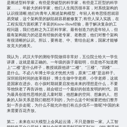
是阐述型科学家，有些是突破型的科学家，有些是工匠型的科学
家……。年龄大的科学家，他们人生阅历很丰富，对系统架构的
认识很清晰;他们向青年人阐述架构模型，年轻人有奇思怪想就容
易突破，这个架构里的缺陷就容易被修复了;有些人深入实践，在
工程实现方面积累了丰富的Know-How经验，善于解决复杂的工
程问题，我们也称之为工匠科学家。最有创造力的是年轻人，但
最有架构能力的还是有经验的老专家、老教授，他们对整个架构
有很清晰的认识。所以，要将老、中、青结合起来，国家才能够
攻克大的难关。
我认为，武汉大学的测绘学院做得非常好，五位院士给大一学生
讲课，这就是最正确的。一年级的孩子最聪明，但是他不知道爬
上“二楼”是什么样子，教授就跟他讲“二楼”、“三楼”、“四楼”……
是什么。不必八年博士毕业才恍然大悟，原来“二楼”是这样子。
深圳前段时间的改革很好，博士生做中学老师、小学老师，这就
是国家在进步。在小孩时期就要启发他未来的理想是什么，不要
等他快老了再告诉他，就会错过一个最好的创造发明的时代。因
为最具创造性思维的是儿童时期，他想象的空间、想象的人、想
象的人际关系是我们都想不到的，为什么这个时候要把他们整齐
划一齐步走呢，为什么不能允许他们有点步伐不一致呢?中国的未
来需要百花齐放。
第二，未来在AI大模型上会风起云涌，不只是微软一家。人工智