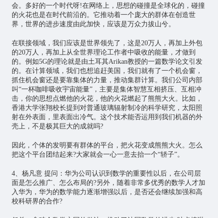
会。多好的一个时代呀!在网络上，思想的碰撞是全球化的，碰撞
的火花也是在时代前沿的。它推动着一个庞大的群体在创造世
界，世界的进步速度由此加快，应该是万众力拔山兮。
在联接领域，我们应该是世界领先了，这是20万人，再加上外包
的20万人，再加上从全世界理论工作者中吸收的能量，才做到
的。例如5G的理论就是由土耳其Arikan教授的一篇数学论文引发
的。在计算领域，我们也想追赶美国，我们就有了一个机会窗，
抓住机会窗还是要靠集体的力量，推动集群计算。我们公司内部
叫“一杯咖啡吸收宇宙能量”，主要是集体智慧互相挤压、互相冲
击，你的思想点燃他的火花，他的火花燃起了熊熊大火。比如，
香港大学张翔校长提到对普通玻璃辐射制冷的科学研究，太阳照
射在外表面，里表面出冷气。这个技术能否运用到我们机器的外
壳上，不是极其巨大的成就吗?
因此，个体的发明要有群体的平台，把火花变成熊熊大火。怎么
把这个平台团结起来?大家就会一心一意去抬一个“轿子”。
4、杨凡意 提问：华为公司认识到数学的重要性以后，在公司层
面是怎么推广、怎么布局的?另外，随着非常多优秀的数学人才加
入华为，华为的数学能力逐渐增强以后，是否还会继续加强和高
校科研界的合作?