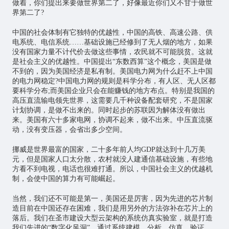
做着，你们提出来要做世界第二了，好像最近你们又不甘于做世
界第二了?
中国的社会体制有它独特的优越性，中国的高铁、高速公路、供
电系统、电信系统……基础设施已经修到了无人烟的地方，如果
没有国家力量不计代价去做这些事情，农民就不可能脱贫。这就
是社会主义的优越性。中国提出“
东数西算
”这个概念，美国是做
不到的，因为美国经济是私有制。美国电力网为什么赶不上中国
的电力网稳定?中国电力网的规则是科学分布，有人区、无人区都
要科学分布;而美国企业只会在能赚钱的地方布点。特别是我国的
高压直流输电领先世界，这需要几千种设备配套研究，不是国家
计划协调，是做不出来的。同时起步的苏联因为解体没有做出
来。美国有六十多家电网，协调不起来，做不出来。中压直流驱
动，没有变压器，会省出多少空间。
挪威是世界最富的国家，二十多年前人均GDP就达到十几万美
元，但是国家人口太分散，农村就没人建通信基础设施，有些地
方看不到电视，电话也很难打通。所以，中国社会主义的优越机
制，会使中国的算力有可能崛起。
当然，我们还不可能是第一，美国还是厉害，因为先进的
芯片
制
造目前在中国还存在困难，我们是用另外的方法弥补在芯片上的
落后。我们在圣市建设大型云架构的系统仿真实验室，就是打造
我们先进的“数字化风洞”，通过系统建模、分析、仿真、验证、