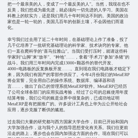
把一个最亲美的人，变成了一个最反美的人”。当然，我现在也不
反美，我们想成为最先进，就必须向一切先进的人学习。美国在
科教上的软实力，还是我们用几十年时间达不到的。美国的政治
家也是一轮一轮的，美国几百年的创新土壤，不会因他们而退
化。
幸亏我们过去用了近二十年时间，在基础理论上作了准备，投了
几千亿培养了一批研究基础理论的科学家、技术诀窍的专家。他
们一直在爬科学的“喜马拉雅山”。当我们受打压时，就请这些科
学家到“山脚”来“放羊”、“种地”……，拿着“手术刀”参加“杀猪”的
战斗。我们用三年时间内完成13000+颗器件的替代开发、
4000+电路板的反复换板开发……。直到现在我们电路板才稳定下
来，因为我们有国产的零部件供应了。今年4月份我们的MetaERP
将会宣誓，完全用自己的操作系统、数据库、编译器和语
言……，做出了自己的管理系统MetaERP软件。MetaERP已经历
了公司全球各部门的应用实战考验，经过了公司的总账使用年度
结算考验，我们公司的账是业界中很复杂的，已成功地证明
MetaERP是有把握推广的。许多设计工具也上华为云公开给社会
应用，逐步克服了断供的尴尬。
过去我们大量的研究都与西方国家大学合作，目前已开始和国内
大学加强合作，这与我个人的指导思想变化有关系。我们往更前
沿走的路上，逐步也会在国内加强这方面的合作。现在我们可以