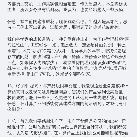
内部员工交流，工作其实也相当繁重。作为出题人，不是揭榜获
奖者，所以会务没有给鲜花。我认为，也要给出题人一些激励。
任总：我面前的这束鲜花，现在就送给你。出题人是真难的，总
有一天你出不出题来，江郎才尽，那时真要给你送花鼓励你。
我们科学家的成长道路：一种是垂直往上走，为了科学理想爬“喜
马拉雅山”，工资钱少一点，但是收入一定还是体面的;另一种是
拿着“手术刀”参加“杀猪”的战斗，用你学到的本事，帮我们发现
存在的问题，解决问题，产生商业价值，按价值评价也许钱会多
一点。如果你认为钱拿少了，就拿着你的理论知识参加“杀猪”的
战斗去，收入多少与“杀猪”产生的价值相关。“杀完猪”以后还能
重新选择“爬山”吗?可以，这就是全能科学家。
13、张子阳 提问：与产品线同事交流，我发现通过业务建模和计
算仿真可以发现问题并改进问题，使我们的产品做到极高质量、
极简架构，能用一些不那么先进的工艺达到一些先进系统。请问
任总，在计算产业的系统仿真建模方面的前沿研究，对我们有什
么指导?
任总：首先我们要感谢朱广平，朱广平曾经是公司的Fellow，已
经退休了。当时他提出“我们要做世界第五台计算机”，我们都笑
他，认为是“胡说八道”，在计算产品上我们怎么可能崛起呢?做着