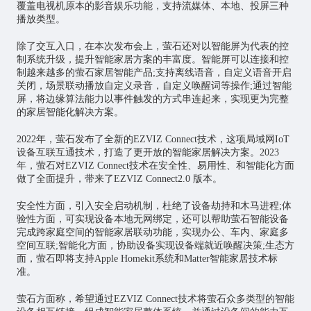
覆盖电视机原本的影音娱乐功能，支持流媒体、本地、投屏三种
播放类型。
除了交互入口，在本次发布会上，萤石还对以智能屏为代表的控
制系统升级，提升智能家居方案的丰富度。智能屏可以连接和控
制越来越多的萤石家居智能产品;支持离线语音，自定义语音开启
关闭，场景联动播放自定义录音，自定义唤醒词等操作;通过智能
屏，将边缘算法能力以事件触发的方式串连起来，实现更为完整
的家居智能化解决方案。
2022年，萤石发布了全新的EZVIZ Connect技术，这项局域网IoT
设备互联互通技术，打造了更开放的智能家居解决方案。2023
年，萤石对EZVIZ Connect技术在安全性、易用性、和智能化方面
做了全面提升，带来了EZVIZ Connect2.0 版本。
安全性方面，引入安全启动机制，杜绝了设备劫持和木马进程;体
验性方面，可实现设备本地无网绑定，还可以帮助萤石智能设备
完成跨家庭空间的智能家居联动功能，实现办公、车内、家庭多
空间互联;智能化方面，协助设备实现设备端就近唤醒决策;生态方
面，萤石即将支持Apple Homekit系统和Matter智能家居技术标
准。
萤石方面称，希望通过EZVIZ Connect技术将萤石众多类型的智能