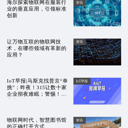
海尔探索物联网在服装行
资讯
业的垂直应用，引领标准
创新
让万物互联的物联网技
资讯
术，在哪些领域有革新的
应用？
IoT早报|马斯克找普京“单
IoT早报
挑”；昨夜！315让数十家
企业彻夜难眠；警惕！元
宇宙网络陷阱盯上学生；
腾讯阿里市值蒸发6万亿
物联网时代，智慧图书馆
资讯
的正确打开方式