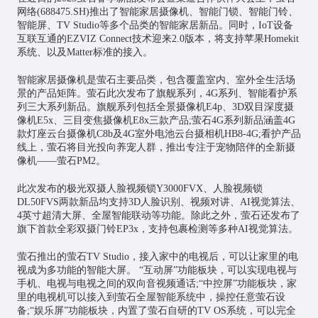
网络(688475.SH)推出了
智能家居
摄像机、智能门锁、智能门铃、
智能屏、TV Studio等多个品类的智能家居新品。同时，IoT设备
互联互通的EZVIZ Connect技术迎来2.0版本，将支持苹果Homekit
系统、以及Matter标准的接入。
智能家居摄像机是萤石主要品类，包含覆盖室内、室外全生活场
景的产品矩阵。萤石此次发布了旗舰系列，4G系列、智能看护系
列三大系列新品。旗舰系列包括全景摄像机E4p、3D双目深度摄
像机E5x、三目变焦摄像机E8x三款产品;萤石4G系列新品涵盖4G
款灯座云台摄像机C8b及4G室外电池云台摄相机HB8-4G;看护产品
线上，萤石将目光投向养宠人群，推出专注于宠物陪伴的全新摄
像机——萤石PM2。
此次发布的极光双摄人脸视频锁Y3000FVX、人脸视频锁
DL50FVS两款新品均支持3D人脸识别、视频对讲、AI视觉算法、
4英寸超清大屏、全屋智能联动等功能。除此之外，萤石还发布了
旗下首款全彩双摄门铃EP3x，支持包裹检测等多种AI视觉算法。
萤石推出的萤石TV Studio，接入家中的电视后，可以让家里的电
视成为多功能的智能大屏。 “互动屏”功能板块，可以实现电视与
手机、电视与电视之间的双向音视频通话;“中控屏”功能板块，家
里的电视机可以接入到萤石全屋智能系统中，操控任意萤石设
备;“娱乐屏”功能板块，内置了萤石自研的TV OS系统，可以完全