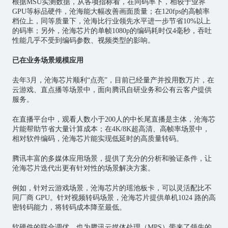
根据MSU实测数据，从各项指标看，在同码率下，相较于业界
GPU等标品硬件，沧海能大幅改善画面质量；在120fps的高帧率
档位上，同等质量下，沧海比行业领先水平进一步节省10%以上
的码率；另外，沧海芯片的单帧1080p的编码耗时仅4毫秒，吞吐
性能几乎不受到编码参数、视频类型的影响。
已在业务场景规模应用
去年3月，沧海芯片顺利“点亮”，目前已经量产并投用数万片，在
云游戏、直点播等场景中，面向腾讯自研业务和公有云客户提供
服务。
在直播平台中，观看人数小于200人的中长尾直播是主体，沧海芯
片能帮助节省大量计算成本；在4K/8K超高清、高帧率场景中，
相对软件编码，沧海芯片能实现低延时的高质量转码。
腾讯丰富的多媒体应用场景，提供了充分的分析和验证条件，让
沧海芯片迭代出更有针对性的场景解决方案。
例如，针对云游戏场景，沧海芯片的瑶池板卡，可以灵活配比不
同厂商 GPU。针对视频转码场景，沧海芯片提供单机1024 路的高
密转码能力，将转码成本降至最低。
软硬件的联合调优，也为腾讯云媒体处理（MPS）带来了领先的