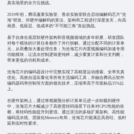
真实场景的全方位挑战。
2019年初，腾讯蓬莱实验室、香农实验室联合启动编解码芯片”沧
海“研发。对硬件编解码的算法、架构和工程进行深度攻关，向高
画质、低延迟、低成本的“不可能三角”发起挑战。
基于自身在底层软硬件架构和音视频领域的多年积累，研发团队
对每个模块的计算任务都作了并行拆解。通过分配不同的计算单
元，从而叠加大量处理任务；为沧海芯片内置视频编码加速专用
功能模块，让流水控制逻辑更纯粹，减少重复计算和分支判断，
带来更低的功耗和成本。
沧海芯片的编码器设计中完整实现了高精度运动搜索、全率失真
优化、高效自适应量化等所有主流编码工具，并融合腾讯云软件
编码器码率控制等方面的领先技术，压缩率高于市面标品35%以
上。
在硬件架构上，通过将视频预分析计算单元进一步卸载到硬件
中，沧海芯片大幅减少了高密度转码场景下任务对CPU性能的依
赖，将转码性能提升到更强。通过灵活的多核扩展架构、高性能
编码流水线、层级化Memory布局，沧海芯片能满足高吞吐、低时
延和实时性要求。