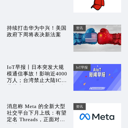
持续打击华为中兴！美国
资讯
政府下周将表决新法案
IoT早报丨日本突发大规
IoT早报
模通信事故！影响近4000
万人；台湾禁止大陆IC企
业从事研发；航天科工揭
牌某实验室；芯片业下半
年会很惨？
消息称 Meta 的全新大型
资讯
社交平台下月上线：有望
定名 Threads，正面对抗
推特