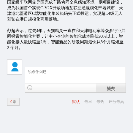
国家级车联网先导区完成车路协同全息感知环境一期项目建设，
成为我国首个实现C-V2X开放场地互联互通规模化部署城市，天
津港北疆港区C端智能化集装箱码头正式投运，实现超L4级
无人
驾驶
在港口规模化商用落地。
彭超表示，过去4年，天猫精灵一直在和天津电动车等众多行业共
同探索智能化方案，让中小企业的智能化成本降低90%以上，智
能化接入最快缩至2周，智能新品的研发周期最快从8个月缩短至
2 个月。
提交
0
条
默认
最早
最热
评分最高