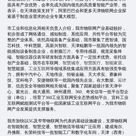
面具有产业优势，会率先成为国内领先的高质量智能产业带。他
表示，在天津政策支持下，阿里巴巴会和更多天津物联网企业探
索基于制造业需求的企业专属大模型。
市工业和信息化局相关负责人介绍，我市物联网产业基础较好，
初步形成了网络通信、感知制造、系统应用、共性平台等较为完
整的产业体系。依托高端装备产业基础，我市聚集了恩智浦、国
芯科技、中科慧眼、高新兴智联、天津鲲鹏等一批国内领先的智
能感知设备制造企业，在射频
芯片
、专用传感器、视觉采集终
端、智能仪器仪表等研发制造方面具备了一定技术优势。依托信
创产业基础，我市在车联网、
智慧城市
、
智慧医疗
、
智能家居
、
智慧能源、
工业互联网
等领域系统集成应用方面具有较强竞争能
力，拥有中汽中心、天地伟业、恒银金融、天大求实、赛象科
技、宜科电子、安捷物联等一批国内领先企业。在大数据、云计
算、信息安全等物联网相关领域，聚集了国家超级计算天津中
心、紫光云、南大通用、神州通用、360、奇安信等一批平台型企
业（单位），培育了360工业互联网安全态势感知平台、宜科工业
互联网赋能测试平台等一批国家级工业互联网平台，为我市物联
网产业发展提供支撑服务。
我市加快以5G及窄带物联网为代表的基础设施建设，支撑物联网
在智能制造、智慧交通、智慧物流等领域广泛应用，建成海尔、
丹佛斯、长荣科技等一批智能工厂和数字化车间，天津（西青）