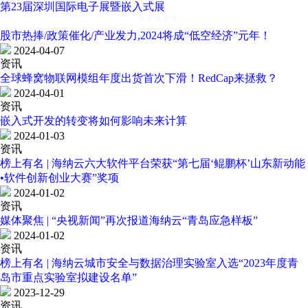
第23届深圳国际电子展暨嵌入式展
股市热捧/政策催化/产业发力,2024将成“低空经济”元年！
2024-04-07
资讯
全球蜂窝物联网模组年度出货首次下滑！RedCap来拯救？
2024-04-01
资讯
嵌入式开发的转变将如何影响未来计算
2024-01-03
资讯
榜上有名 | 海纳云六大软件平台荣获“第七届‘鲲鹏杯’山东新动能
•软件创新创业大赛”奖项
2024-01-02
资讯
媒体聚焦 | “央视新闻”再次报道海纳云“青岛应急样板”
2024-01-02
资讯
榜上有名 | 海纳云城市安全与数据治理实验室入选“2023年度青
岛市重点实验室拟建设名单”
2023-12-29
资讯