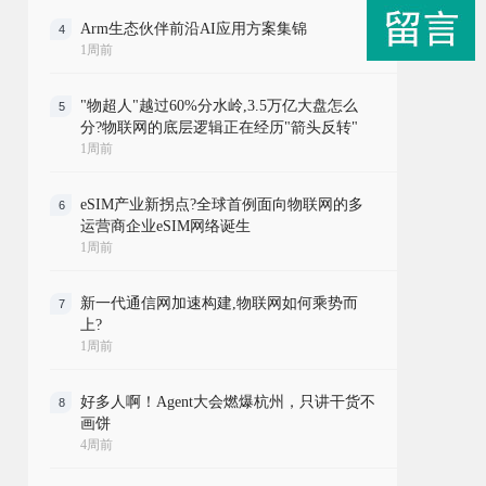
Arm生态伙伴前沿AI应用方案集锦
4
1周前
"物超人"越过60%分水岭,3.5万亿大盘怎么
5
分?物联网的底层逻辑正在经历"箭头反转"
1周前
eSIM产业新拐点?全球首例面向物联网的多
6
运营商企业eSIM网络诞生
1周前
新一代通信网加速构建,物联网如何乘势而
7
上?
1周前
好多人啊！Agent大会燃爆杭州，只讲干货不
8
画饼
4周前