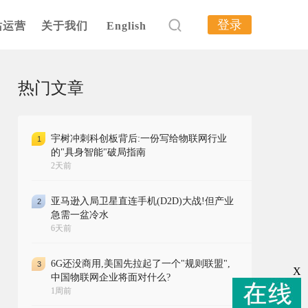
登录
站运营
关于我们
English
热门文章
宇树冲刺科创板背后:一份写给物联网行业
1
的"具身智能"破局指南
2天前
亚马逊入局卫星直连手机(D2D)大战!但产业
2
急需一盆冷水
6天前
6G还没商用,美国先拉起了一个"规则联盟",
3
X
中国物联网企业将面对什么?
1周前