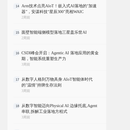
Arm技术点亮AloT！嵌入式AI落地的“加速
14
器”，安谋科技“星辰300”亮相WAIC
2周前
面壁智能端侧模型落地三星盖乐世AI
15
2周前
CSDI峰会开启：Agentic AI 落地应用的黄金
16
期，智能系统重塑生产力
3周前
从数字人格到万物具身:AIoT智能体时代
17
的"温情"持牌生存法则
3周前
从数字智能迈向Physical AI:边缘托底,Agent
18
串联,拆解工业落地方程式
3周前