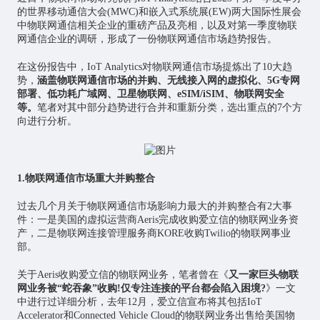
的世界移动通信大会(MWC)和嵌入式系统展(EW)两大国际性展会
中物联网通信相关企业的重磅产品及亮相，以及对第一季度物联
网通信企业的调研，形成了一份物联网通信市场趋势报告。
在这份报告中，IoT Analytics对物联网通信市场提炼出了10大趋
势，
涵盖物联网通信市场的并购、无线接入网的虚拟化、5G专网
部署、低功耗广域网、卫星物联网、eSIM/iSIM、物联网安全
等。
笔者对其中部分趋势进行合并和重新分类，选出重点的7个方
向进行分析。
1.物联网通信市场重大并购整合
过去几个月关于物联网通信市场影响力最大的并购整合有2大事
件：一是美国的虚拟运营商Aeris完成收购爱立信的物联网业务资
产，二是物联网连接管理服务商KORE收购Twilio的物联网事业
部。
关于Aeris收购爱立信的物联网业务，笔者曾在《
又一家巨头物联
网业务被“蛇吞象”收购!仅专注连接的平台都会陷入困境?
》一文
中进行过详细分析，去年12月，爱立信宣布将其包括IoT
Accelerator和Connected Vehicle Cloud的物联网业务出售给美国物