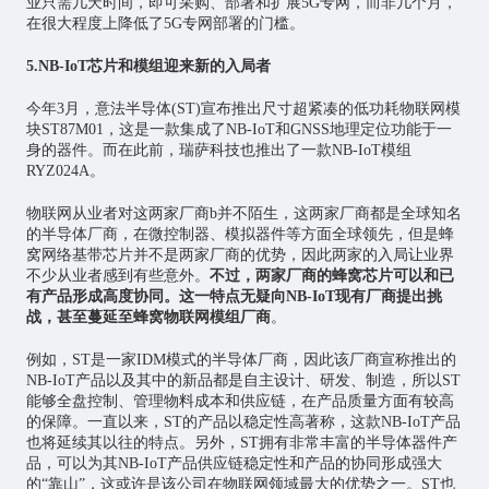
业只需几天时间，即可采购、部署和扩展5G专网，而非几个月，
在很大程度上降低了5G专网部署的门槛。
5.NB-IoT芯片和模组迎来新的入局者
今年3月，意法半导体(ST)宣布推出尺寸超紧凑的低功耗物联网模
块ST87M01，这是一款集成了NB-IoT和GNSS地理定位功能于一
身的器件。而在此前，瑞萨科技也推出了一款NB-IoT模组
RYZ024A。
物联网从业者对这两家厂商b并不陌生，这两家厂商都是全球知名
的半导体厂商，在微控制器、模拟器件等方面全球领先，但是蜂
窝网络基带芯片并不是两家厂商的优势，因此两家的入局让业界
不少从业者感到有些意外。
不过，
两家厂商的蜂窝芯片可以和已
有产品形成高度协同。这一特点无疑向NB-IoT现有厂商提出挑
战，甚至蔓延至蜂窝物联网模组厂商
。
例如，ST是一家IDM模式的半导体厂商，因此该厂商宣称推出的
NB-IoT产品以及其中的新品都是自主设计、研发、制造，所以ST
能够全盘控制、管理物料成本和供应链，在产品质量方面有较高
的保障。一直以来，ST的产品以稳定性高著称，这款NB-IoT产品
也将延续其以往的特点。另外，ST拥有非常丰富的半导体器件产
品，可以为其NB-IoT产品供应链稳定性和产品的协同形成强大
的“靠山”，这或许是该公司在物联网领域最大的优势之一。ST也