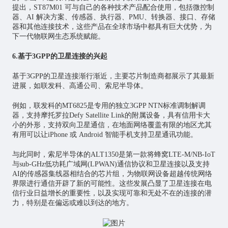
提出，ST87M01 可与自己的各种技术产品配合使用，包括微控制
器、AI 解决方案、传感器、执行器、PMU、转换器、接口、存储
器和其他连接技术，这些产品在全球市场中都具有巨大优势，为
下一代物联网生态系统赋能。
6.基于3GPP的卫星连接的兴起
基于3GPP的卫星连接渐行渐近，主要芯片制造商都展示了其最新
进展，如联发科、高通公司、索尼半导体。
例如，联发科的MT6825是专用的独立3GPP NTN标准调制解调
器，支持摩托罗拉Defy Satellite Link的附属设备，具有信用卡大
小的外形，支持双向卫星通信，在地面网络覆盖有限的地区尤其
有用可以让iPhone 或 Android 智能手机支持卫星通讯功能。
与此同时，索尼半导体的ALT1350是第一款将蜂窝LTE-M/NB-IoT
与sub-GHz低功耗广域网(LPWAN)通信协议和卫星连接以及支持
AI的传感器集线器相结合的芯片组，为物联网设备超越传统网络
界限进行通信开辟了新的可能性。这些发展凸显了卫星连接在电
信行业日益增长的重要性，以及实现可靠和无处不在的连接的潜
力，特别是在偏远或难以到达的地方。