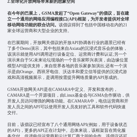
2.全球化开放网络带来新的想象空间
在今年的巴展上，GSMA发起了“Open Gateway”的倡议，旨在建
立一个通用的网络应用编程接口(API)框架，为开发者提供对全球
移动网络功能的联合访问。
该倡议得到了包括中国移动在内的21
家全球运营商和大型企业的支持。
在巴展期间，开放网关倡议的开放API协调各行业的愿景已经有
了多个Demo演示，其中包括来自Axiata的沉浸式音乐会的体验，
该演示就使用API调用进行设备定位、运营商计费和认证;另一个
演示来自于5G未来论坛现场的一个音乐家即兴表演，由边缘位置
模型API提供支持，来自世界各地的音乐家参加演出;还有一个演
示是由Orange、西班牙电信、沃达丰和爱立信等提供的沉浸式游
戏和高清视频展示，是调用按需提升网络质量的API形成的。
GSMA开放网关API是在CAMARA中定义、开发和发布的，
CAMARA是一个开源项目，由Linux基金会与GSMA合作驱动，供
开发人员访问增强的网络功能。在CAMARA中，电信运营商和开
发人员之间的API可以使用开发人员友好的工具和软件代码快速
交付。
目前，该倡议已经宣布了八个通用网络API(例如，用于设备状态
的API)，更多的API正在计划中。总体来说，该框架旨在简化服
务交付，促进电信运营商和云计算厂商之间的合作。该倡议还可