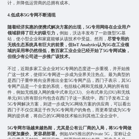
计，并降低运营商的总拥有成本。
4.低成本5G专网不断涌现
随着经济实惠的便携式解决方案的出现，5G专用网络在企业用户
领域获得了巨大的吸引力，
例如，沃达丰发布了一款微型5G基
站，使小型企业和家庭能够从该技术中受益。然而，
尽管专用的
无线生态系统具有巨大的前景，但IoT Analytics认为5G在工业领
域的采用率仍然很低，数百家工业企业已经开始了5G专网试验，
但很少有公司进一步推广该技术。
不过，近期多家工业企业对5G专网的态度进一步重视，并开始推
广这一技术，使得5G专网进一步成为业界关注热点。最为典型的
是西门子重申将向业界推出全套5G专网产品，西门子表示，其5G
专网产品是一个全套的系统，包括核心网和无线接入网的所有组
件，例如无线接入网的集中式单元(CU)、分布式单元(DU)和无线
单元(RU)所有部分均包含在西门子这一系统中。西门子发布工业
5G专网解决方案，则进一步成为5G网络方案的供应商，可以看出
西门子不仅仅满足于作为5G专网用户的角色，而更希望成为5G专
网的提供者，将自己的5G网络技术输出到其他工业企业中。
5G专网市场越来越热闹，尤其是公有云厂商的入局，将5G专网做
到更加廉价、更容易部署。
例如AWS推出的Private 5G，宣称让企