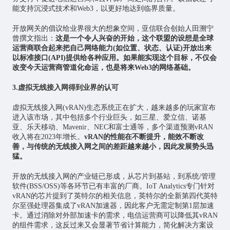
能支持沉浸式技术和Web3，以更好地达到临界质量。
开放网关的倡议给业界很大的想象空间，亚信联合创始人田溯宁
曾撰文指出：
这是一个令人兴奋的开始，这个联盟的设想是全球
运营商联合起来把自己网络能力(如位置、状态、认证)开放出来
以标准接口(API)提供给各种应用。如果能实现这个目标，不仅会
改变今天运营商管道化命运，也是将来Web3的网络基础。
3.虚拟无线接入网得到业界的认可
虚拟无线接入网(vRAN)生态系统正在扩大，越来越多的玩家宣布
进入该市场，其中包括多个行业巨头，如三星、爱立信、诺基
亚、乐天移动、Mavenir、NEC和富士通等，多个渠道预测vRAN
收入将在2023年增长。
vRAN的性能在不断提升，能效不断改
善，与传统的无线接入网之间的差距越来越小，因此发展势头迅
猛。
开放的无线接入网的产业链已形成，从
芯片
到基站，到系统/管理
软件(BSS/OSS)等各环节已有丰富的厂商。IoT Analytics专门针对
vRAN的芯片提到了英特尔的相关信息，英特尔的全新第四代英特
尔至强处理器集成了vRAN加速器，因此客户无需定制第1层加速
卡。通过消除对外部加速卡的需求，电信运营商可以降低其vRAN
的组件需求，这反过来又会显著节省计算能力，简化解决方案设