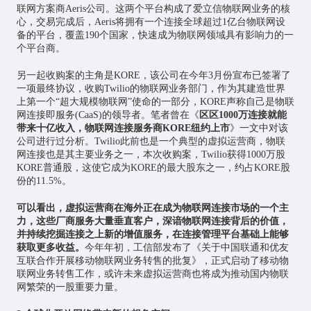
联网方案商Aeris公司。这两个平台构成了爱立信物联网业务的核
心，交易完成后，Aeris将拥有一个连接全球超过1亿台物联网设
备的平台，覆盖190个国家，快速成为物联网领域具有影响力的一
个平台商。
另一起收购案的主角是KORE，该公司在今年3月份宣布已签署了
一项最终协议，收购Twilio的物联网业务部门，作为其建造世界
上第一个“超大规模物联网”使命的一部分，KORE声称自己是物联
网连接即服务(CaaS)的领导者。笔者曾在《
区区1000万连接就能
带来十亿收入，物联网连接服务商KORE纽约上市
》一文中对该
公司进行过分析。Twilio此前也是一个典型的虚拟运营商，物联
网连接也是其主要业务之一，本次收购案，Twilio获得1000万股
KORE普通股，这使它成为KORE的最大股东之一，约占KORE股
份的11.5%。
可以看出，虚拟运营商在海外正在成为物联网连接市场的一个主
力，这些厂商服务大量垂直客户，深谙物联网连接背后的价值，
并持续挖掘连接之上新的增值服务，在连接管理平台基础上能够
获取更多收益。
今年年初，工信部发布了《关于中国联通和优友
互联合作开展
移动物联网
业务转售的批复》，正式启动了移动物
联网业务转售工作，或许未来虚拟运营商也将成为推动国内物联
网繁荣的一股重要力量。