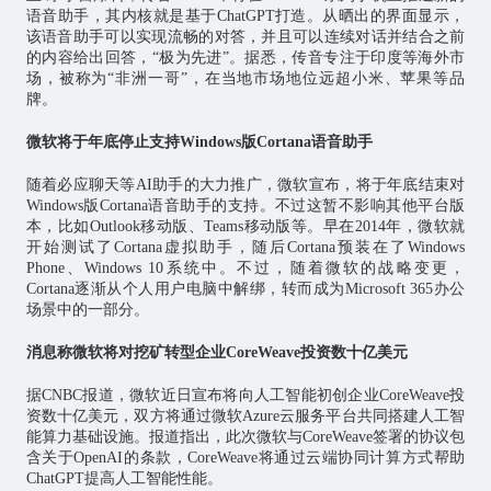
语音助手，其内核就是基于ChatGPT打造。从晒出的界面显示，
该语音助手可以实现流畅的对答，并且可以连续对话并结合之前
的内容给出回答，“极为先进”。据悉，传音专注于印度等海外市
场，被称为“非洲一哥”，在当地市场地位远超小米、苹果等品
牌。
微软将于年底停止支持Windows版Cortana语音助手
随着必应聊天等AI助手的大力推广，微软宣布，将于年底结束对
Windows版Cortana语音助手的支持。不过这暂不影响其他平台版
本，比如Outlook移动版、Teams移动版等。早在2014年，微软就
开始测试了Cortana虚拟助手，随后Cortana预装在了Windows
Phone、Windows 10系统中。不过，随着微软的战略变更，
Cortana逐渐从个人用户电脑中解绑，转而成为Microsoft 365办公
场景中的一部分。
消息称微软将对挖矿转型企业CoreWeave投资数十亿美元
据CNBC报道，微软近日宣布将向
人工智能
初创企业CoreWeave投
资数十亿美元，双方将通过微软Azure云服务平台共同搭建人工智
能算力基础设施。报道指出，此次微软与CoreWeave签署的协议包
含关于OpenAI的条款，CoreWeave将通过云端协同计算方式帮助
ChatGPT提高人工智能性能。