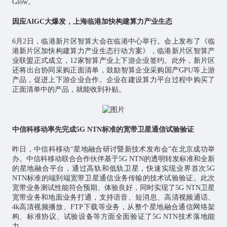
Glow。
因应AIGC大爆发，上海临港加快构建算力产业生态
6月2日，临港新片区智算大会在临港中心举行。会上发布了《临
港新片区加快构建算力产业生态行动方案》，临港新片区智算产
业联盟正式成立，12家智算产业上下游企业签约。此外，新片区
还将出台协同采购正面清单，鼓励智算企业采购国产GPU等上游
产品，促进上下游企业合作。企业在建设算力平台过程中购买了
正面清单中的产品，就能收到补贴。
中信科移动率先完成5G NTN标准的宽带卫星通信试验验证
昨日，中信科移动“星地融合研讨暨新技术发布会”在北京成功举
办。中信科移动联合合作伙伴基于5G NTN的透明转发标准和全新
的星地融合平台，通过高轨和低轨卫星，快速实现业界首次5G
NTN标准的端到端宽带卫星通信业务传输的技术试验验证。此次
宽带业务测试性能符合预期、体验良好，同时实现了5G NTN卫星
宽带业务和地面业务打通，支持语音、短消息、高清视频通话、
4k高清视频播放、FTP下载等业务，从整个星地融合通信网络架
构、标准协议、试验设备等方面全面验证了5G NTN技术落地能
力。