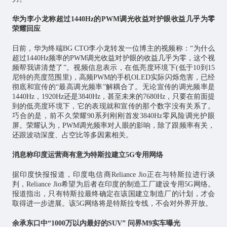
华为李小龙称超过1440Hz的PWM调光收益对护眼收益几乎为零
荣耀回应
日前，华为终端BG CTO李小龙转发一位博主的视频称：“为什么
超过1440Hz频率的PWM调光收益对护眼的收益几乎为零，这个视
频帮我讲清楚了”。视频信息表示，在低亮度环境下(低于10到15
尼特的亮度范围里)，高频PWM的手机OLED实际闪烁危害，已经
彻底和宣传的“最高调光频率”解耦合了。无论宣传的调光频率是
1440Hz，1920Hz还是3840Hz，甚至未来的7680Hz，只要在前面提
到的低亮度环境下，它的表现就和宣传的那个数字没有关系了。
巧合的是，前不久荣耀90系列刚刚首发3840Hz零风险调光护眼
屏。荣耀认为，PWM调光频率对人眼的影响，除了跟频率有关，
还跟波动深度、占空比等多因素相关。
消息称印度运营商有意为特斯拉建立5G专用网络
据印度快报报道，印度电信商Reliance Jio正在与特斯拉进行谈
判，Reliance Jio希望为后者在印度的制造工厂建设专用5G网络。
报道指出，只有特斯拉最终确定在该国建立制造厂的计划，才会
取得进一步进展。该5G网络将是特斯拉专线，不会对外界开放。
余承东口中“1000万以内最好的SUV” 问界M9实车曝光