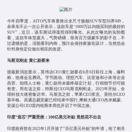
今年四季度，AITO汽车将要推出全尺寸旗舰SUV车型问界M9，
余承东不止一次公开表示，这款车是“1000万以内能买到的最好的
SUV”，近日，该车测试得谍照得到曝光。从此次曝光的实拍图
看，这款车体型庞大，气势磅礴，很有百万级豪车的影子在，不
过遗憾的是，没能看到内饰，预计会保持家族化设计，当然也会
针对身份定位做出相应的改进。
马斯克刚走 黄仁勋要来
据最新消息显示，英伟达CEO黄仁勋要在6月6日前往上海，爆料
称，他将会见腾讯、字节跳动、理想汽车、比亚迪和小米等企业
高管。知情人士称，黄仁勋尚未最终敲定计划，行程细节仍可能
有变。而在这之前，特斯拉CEO马斯克刚刚走。2023年开始，全
球科技大佬密集访华。马斯克之前，苹果CEO库克、英特尔CEO
基辛格、高通总裁安蒙已经结束中国行;摩根大通CEO杰米戴蒙、
安谋公司CEO雷内哈斯本周也开启了中国之旅。
印度“造芯”严重受挫：100亿美元补贴 竟然花不出去
印度政府曾在2022年1月开放了“百亿美元补贴”的申请，给了相关