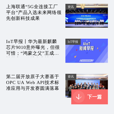
上海联通“5G全连接工厂
资讯
平台”产品入选未来网络领
先创新科技成果
IoT早报丨华为最新麒麟
IoT早报
芯片9010意外曝光，但很
可惜；“鸿蒙之父”王成录
被禁言？微博内容被清
空；宁德时代单季盈利破
百亿
第二届开放原子大赛基于
资讯
OPC UA Web API技术标
准应用与开发赛圆满落幕
下一篇