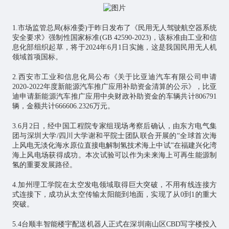
1.市场监管总局(标准委)于昨日发布了《民用
无人驾驶
航空器系统
安全要求》强制性国家标准(GB 42590-2023)，该标准由工业和信
息化部组织起草，将于2024年6月1日实施，这是我国民用无人机
领域首项国标。
2.西安市工业和信息化局公布《关于比亚迪汽车有限公司申请
2020-2022年度新能源汽车推广应用补助资金清算的公示》，比亚
迪申请新能源汽车推广应用中央财政补助资金的车辆共计806791
辆，金额共计666606.2326万元。
3.6月2日，经中国工程院专家组现场考察后确认，由东方电气集
团与深圳大学/四川大学谢和平院士团队联合开展的“全球首次海
上风电无淡化海水原位直接电解制氢技术海上中试”在福建兴化湾
海上风电场获得成功。本次试验可以作为未来海上可再生能源制
氢的重要发展路径。
4.加州理工学院在太空发电领域取得巨大突破，不用有线连接方
式连接下，成功从太空传输太阳能到地面，实现了从0到1的重大
突破。
5.4台顺丰智能楼宇配送机器人正式在深圳南山区CBD写字楼投入