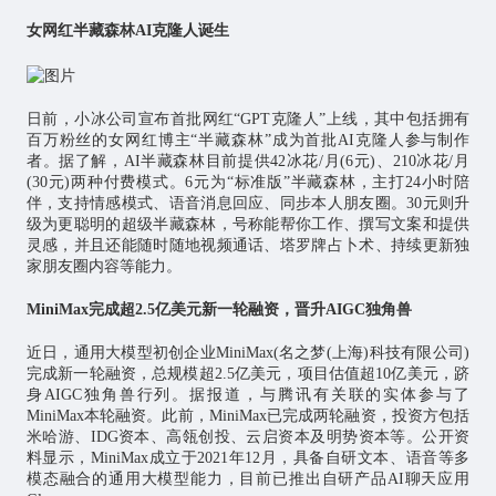
女网红半藏森林AI克隆人诞生
日前，小冰公司宣布首批网红“GPT克隆人”上线，其中包括拥有
百万粉丝的女网红博主“半藏森林”成为首批AI克隆人参与制作
者。据了解，AI半藏森林目前提供42冰花/月(6元)、210冰花/月
(30元)两种付费模式。6元为“标准版”半藏森林，主打24小时陪
伴，支持情感模式、语音消息回应、同步本人朋友圈。30元则升
级为更聪明的超级半藏森林，号称能帮你工作、撰写文案和提供
灵感，并且还能随时随地视频通话、塔罗牌占卜术、持续更新独
家朋友圈内容等能力。
MiniMax完成超2.5亿美元新一轮融资，晋升AIGC独角兽
近日，通用大模型初创企业MiniMax(名之梦(上海)科技有限公司)
完成新一轮融资，总规模超2.5亿美元，项目估值超10亿美元，跻
身AIGC独角兽行列。据报道，与腾讯有关联的实体参与了
MiniMax本轮融资。此前，MiniMax已完成两轮融资，投资方包括
米哈游、IDG资本、高瓴创投、云启资本及明势资本等。公开资
料显示，MiniMax成立于2021年12月，具备自研文本、语音等多
模态融合的通用大模型能力，目前已推出自研产品AI聊天应用