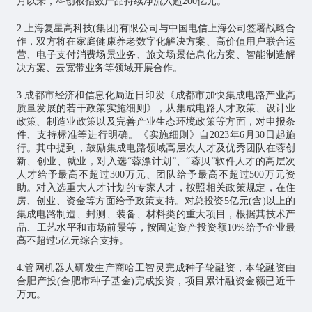
月以来，科创板指数产品持续净流入超200亿元。
2.上海复星高科技(集团)有限公司与中国电信上海公司签署战略合
作，双方将在家庭健康养老数字化解决方案、高价值用户联合运
营、电子支付消费场景业务、旅文场景信息化方案、智能制造解
决方案、云宽带业务等领域开展合作。
3.成都市经济和信息化局近日印发《成都市加快集成电路产业高
质量发展的若干政策实施细则》，从集成电路人才政策、设计业
政策、制造业政策以及完善产业生态环境政策等方面，对申报条
件、支持标准等进行明确。《实施细则》自2023年6月30日起施
行。其中提到，鼓励集成电路领域高层次人才及优秀团队在蓉创
新、创业、就业，对入选“蓉漂计划”、“蓉贝”软件人才的高层次
人才给予最高不超过300万元、团队给予最高不超过500万元资
助。对入选重大人才计划的专家人才，按照相关政策规定，在住
房、创业、资金等方面给予政策支持。对总投资5亿元(含)以上的
集成电路制造、封测、装备、材料类的重大项目，根据其技术产
品、工艺水平和市场前景等，按固定资产投资额10%给予企业最
高不超过5亿元综合支持。
4.管网机器人研发生产商哈工智灵完成种子轮融资，本轮融资由
合肥产投(合肥市种子基金)完成投资，项目累计融资金额已近千
万元。