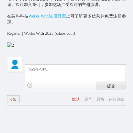
途。欢迎加入我们，参加这场广受欢迎的主题演讲。
在芯科科技
Works With注册页面
上可了解更多信息并免费注册参
加。
Register | Works With 2023 (silabs.com)
提交
0
条
默认
最早
最热
评分最高