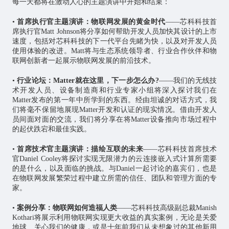
每一天都将在激动人心的主题演讲中开始和结束：
•
首席执行官主题演讲：物联网发展的黄金时代
——芯科科技首
席执行官Matt Johnson将分享如何帮助开发人员加快其设计的上市
速度，包括对芯科科技的下一代平台先睹为快，以及对开发人员
使用体验的改进。Matt将与生态系统领导者、行业合作伙伴和物
联网创新者一起展示物联网发展的前沿技术。
•
行业论坛：Matter就在这里，下一步怎么办?
——我们的无线技
术开发人员、设备制造商和行业专家小组将深入探讨我们在
Matter发布的第一年中所学到的东西。经由坦诚的对话方式，我
们将毫不保留地展现Matter开发和认证的现实情况。借由开发人
员间面对面的交流，我们将分享在将Matter设备推向市场过程中
的起伏跌宕和最佳实践。
•
首席技术官主题演讲：描绘互联的未来
——芯科科技首席技术
官Daniel Cooley将探讨实现无限潜力的云连接嵌入式计算所需要
的是什么，以及面临的挑战。与Daniel一起讨论的嘉宾们，也是
在物联网发展繁荣过程中建立所需的信任、团队和管理方面的专
家。
•
案例分享：物联网如何造福人类
——芯科科技高级副总裁Manish
Kothari将展示利用物联网实现更大收益的真实案例，无论是关爱
地球、关心我们的健康，或是十年前我们从未想象过的其他新用