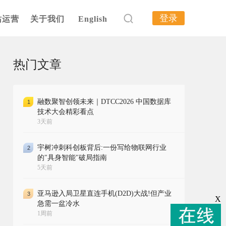
登录
站运营
关于我们
English
热门文章
融数聚智创领未来｜DTCC2026 中国数据库
1
技术大会精彩看点
3天前
宇树冲刺科创板背后:一份写给物联网行业
2
的"具身智能"破局指南
5天前
亚马逊入局卫星直连手机(D2D)大战!但产业
3
X
急需一盆冷水
1周前