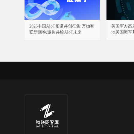
2026中国AIoT图谱共创征集:万物智
美国军方高
联新画卷,邀你共绘AIoT未来
地美国海军