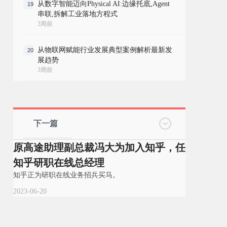
从数字智能迈向Physical AI:边缘托底,Agent
19
串联,拆解工业落地方程式
3周前
从物联网赋能行业发展典型案例解析最新发
20
展趋势
3周前
下一篇
原高途助理副总裁冯大为加入知乎，任
知乎研职在线总经理
知乎正为研职在线业务招兵买马。
2023-06-20