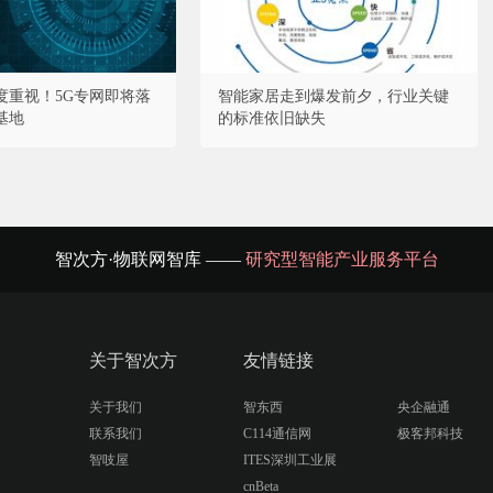
度重视！5G专网即将落
智能家居走到爆发前夕，行业关键
基地
的标准依旧缺失
智次方·物联网智库 ——
研究型智能产业服务平台
关于智次方
友情链接
关于我们
智东西
央企融通
联系我们
C114通信网
极客邦科技
智吱屋
ITES深圳工业展
cnBeta