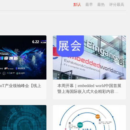
默认
最早
最热
评分最高
·AIoT产业领袖峰会【线上
本周开幕｜embedded world中国首展
暨上海国际嵌入式大会精彩内容抢
先看！