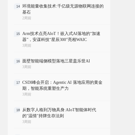
环境能量收集技术:千亿级无源物联网连接的
14
基石
2周前
Arm技术点亮AloT！嵌入式AI落地的“加速
15
器”，安谋科技“星辰300”亮相WAIC
3周前
面壁智能端侧模型落地三星盖乐世AI
16
3周前
CSDI峰会开启：Agentic AI 落地应用的黄金
17
期，智能系统重塑生产力
3周前
从数字人格到万物具身:AIoT智能体时代
18
的"温情"持牌生存法则
3周前