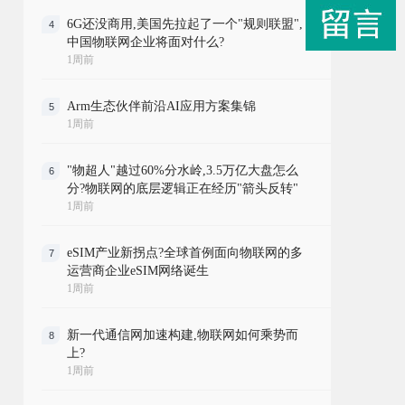
6G还没商用,美国先拉起了一个"规则联盟",
4
中国物联网企业将面对什么?
1周前
Arm生态伙伴前沿AI应用方案集锦
5
1周前
"物超人"越过60%分水岭,3.5万亿大盘怎么
6
分?物联网的底层逻辑正在经历"箭头反转"
1周前
eSIM产业新拐点?全球首例面向物联网的多
7
运营商企业eSIM网络诞生
1周前
新一代通信网加速构建,物联网如何乘势而
8
上?
1周前