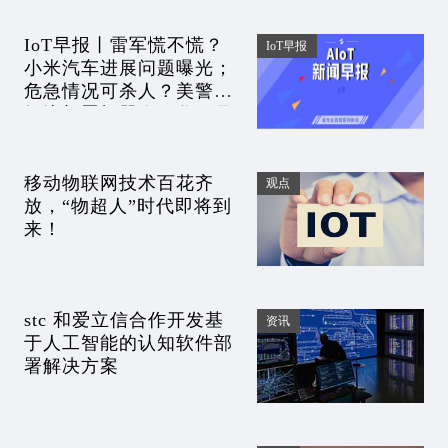
IoT早报丨雷军慌不慌？
IoT早报
小米汽车进展问题曝光；
危急情况可杀人？美警方
提议部署机器人；谷歌母
公司酝酿裁员上万人
移动物联网技术百花齐
观点
放，“物超人”时代即将到
来！
stc 和爱立信合作开发基
资讯
于人工智能的认知软件部
署解决方案