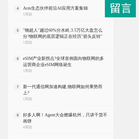
Arm生态伙伴前沿AI应用方案集锦
4
1周前
"物超人"越过60%分水岭,3.5万亿大盘怎么
5
分?物联网的底层逻辑正在经历"箭头反转"
1周前
eSIM产业新拐点?全球首例面向物联网的多
6
运营商企业eSIM网络诞生
1周前
新一代通信网加速构建,物联网如何乘势而
7
上?
1周前
好多人啊！Agent大会燃爆杭州，只讲干货不
8
画饼
4周前