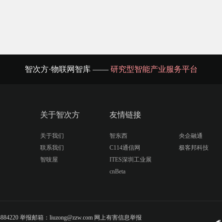
智次方·物联网智库 ——
研究型智能产业服务平台
关于智次方
友情链接
关于我们
智东西
央企融通
联系我们
C114通信网
极客邦科技
智吱屋
ITES深圳工业展
cnBeta
20 举报邮箱：liuzong@zzw.com 网上有害信息举报