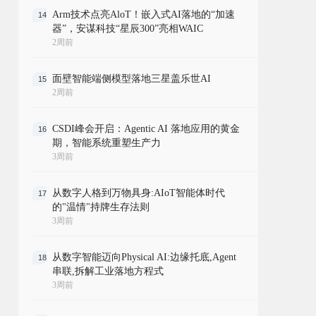
Arm技术点亮AloT！嵌入式AI落地的“加速
14
器”，安谋科技“星辰300”亮相WAIC
2周前
面壁智能端侧模型落地三星盖乐世AI
15
2周前
CSDI峰会开启：Agentic AI 落地应用的黄金
16
期，智能系统重塑生产力
3周前
从数字人格到万物具身:AIoT智能体时代
17
的"温情"持牌生存法则
3周前
从数字智能迈向Physical AI:边缘托底,Agent
18
串联,拆解工业落地方程式
3周前