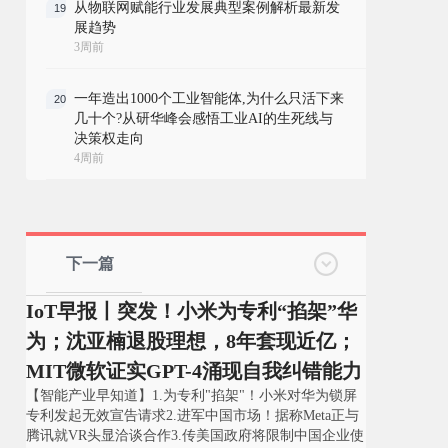
从物联网赋能行业发展典型案例解析最新发
19
展趋势
3周前
一年造出1000个工业智能体,为什么只活下来
20
几十个?从研华峰会感悟工业AI的生死线与
决策权走向
4周前
下一篇
IoT早报丨突发！小米为专利“掐架”华
为；沈亚楠退股理想，8年套现近亿；
MIT微软证实GPT-4涌现自我纠错能力
【智能产业早知道】1.为专利"掐架"！小米对华为锁屏
专利发起无效宣告请求2.进军中国市场！据称Meta正与
腾讯就VR头显洽谈合作3.传美国政府将限制中国企业使