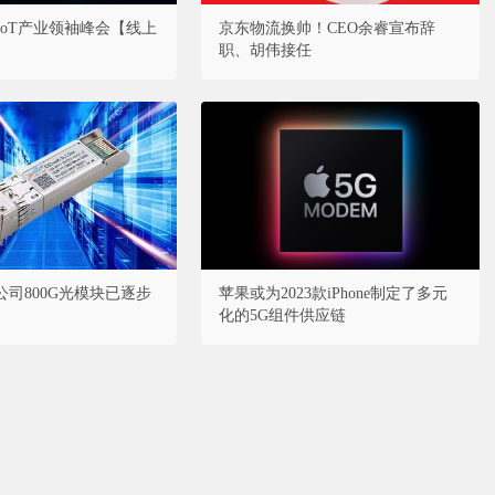
·AIoT产业领袖峰会【线上
京东物流换帅！CEO余睿宣布辞
职、胡伟接任
司800G光模块已逐步
苹果或为2023款iPhone制定了多元
化的5G组件供应链