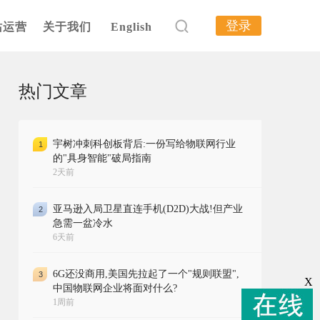
登录
站运营
关于我们
English
热门文章
宇树冲刺科创板背后:一份写给物联网行业
1
的"具身智能"破局指南
2天前
亚马逊入局卫星直连手机(D2D)大战!但产业
2
急需一盆冷水
6天前
6G还没商用,美国先拉起了一个"规则联盟",
3
X
中国物联网企业将面对什么?
1周前