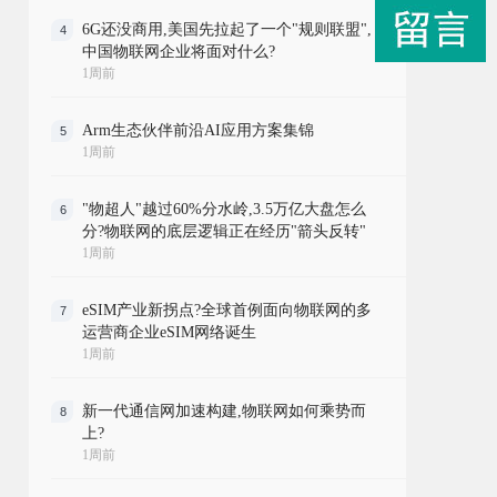
6G还没商用,美国先拉起了一个"规则联盟",
4
中国物联网企业将面对什么?
1周前
Arm生态伙伴前沿AI应用方案集锦
5
1周前
"物超人"越过60%分水岭,3.5万亿大盘怎么
6
分?物联网的底层逻辑正在经历"箭头反转"
1周前
eSIM产业新拐点?全球首例面向物联网的多
7
运营商企业eSIM网络诞生
1周前
新一代通信网加速构建,物联网如何乘势而
8
上?
1周前