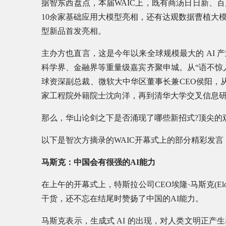
据智东西盘点，本届WAIC上，既有商汤日日新、
10余家基础应用大模型亮相，还有达观数据曹植大模
型新品首发亮相。
主办方也直言，这是今年以来全球规模最大的 AI 
科学界、金融界等重量级嘉宾齐聚申城。从“语不惊
球资深副总裁、微软大中华区董事长兼CEO侯阳，从图灵
家工程院外籍院士沈向洋，再到清华大学交叉信息
那么，华山论剑之下是否涌现了哪些新招式?顶尖的
以下是智次方摘录的WAIC开幕式上的部分精彩发言
马斯克：中国会有很强的AI能力
在上午的开幕式上，特斯拉公司CEO埃隆·马斯克(El
干货，还不忘在结尾时赞扬了中国的AI能力。
马斯克表示，生成式 AI 的出现，对人类文明正