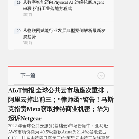
从数字智能迈向Physical AI:边缘托底,Agent
19
串联,拆解工业落地方程式
3周前
从物联网赋能行业发展典型案例解析最新发
20
展趋势
3周前
下一篇
AIoT情报|全球公共云市场座次重排，
阿里云掉出前三；“律师函”警告！马斯
克指责Meta窃取推特商业机密；华为
起诉Netgear
2022 年全球公共云服务(基础云)市场份额中：亚马逊
AWS市场份额为 40.5%;微软Azure为21.4%;谷歌云占
6.1%，排名由第四升至第三位;阿里云由第三位降至第