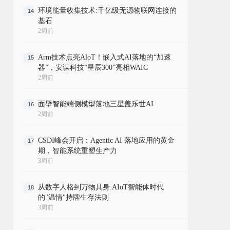
环境能量收集技术:千亿级无源物联网连接的
14
基石
2周前
Arm技术点亮AloT！嵌入式AI落地的“加速
15
器”，安谋科技“星辰300”亮相WAIC
2周前
面壁智能端侧模型落地三星盖乐世AI
16
2周前
CSDI峰会开启：Agentic AI 落地应用的黄金
17
期，智能系统重塑生产力
3周前
从数字人格到万物具身:AIoT智能体时代
18
的"温情"持牌生存法则
3周前