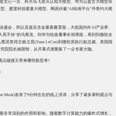
百度文心一言、科大讯飞星火认知大模型、华为云盘古大模型等
型、蜜度科技蜜巢大模型、网易伏羲“AI绘画平台”丹青约大模
产业盛会，所以其嘉宾含金量毋庸置疑，大批国内外AI产业界、
人死不休”的马斯克、到华为轮值董事长胡厚崑，再到到微软全
奖得主杨立昆(Yann LeCun)到微软原执行副总裁、美国国
研究院院长姚期智，从开幕式便聚集了一众专家大咖。
观点碰撞又带来哪些新思考?
：
on Musk)发表了9分钟左右的线上演讲，分享了诸多犀利观点与
产生着非常深刻的作用和影响。随着数字计算能力的爆炸式增长，