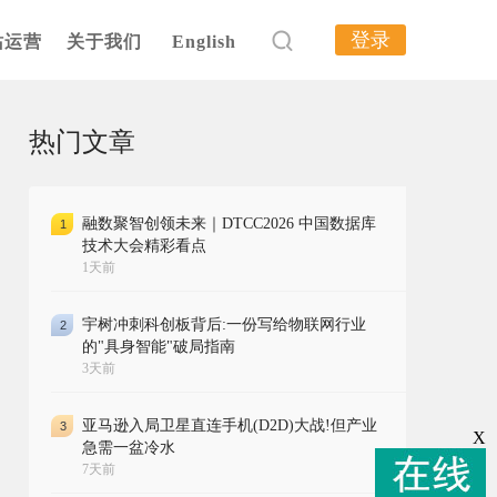
登录
站运营
关于我们
English
热门文章
融数聚智创领未来｜DTCC2026 中国数据库
1
技术大会精彩看点
1天前
宇树冲刺科创板背后:一份写给物联网行业
2
的"具身智能"破局指南
3天前
亚马逊入局卫星直连手机(D2D)大战!但产业
3
X
急需一盆冷水
7天前