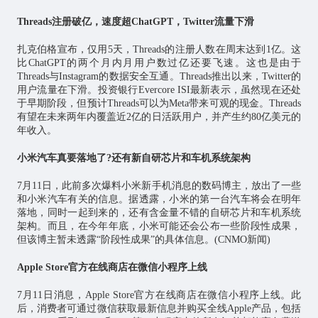
Threads注册破亿，速度超ChatGPT，Twitter流量下滑
扎克伯格宣布，仅用5天，Threads的注册人数在周末达到1亿。这
比ChatGPT的两个月内月用户数过亿还要飞速。这也是由于
Threads与Instagram的数据安全互通。Threads推出以来，Twitter的
用户流量在下滑。投资银行Evercore ISI最新表示，虽然现在还处
于早期阶段，但预计Threads可以为Meta带来可观的现金。Threads
有望在未来两年内覆盖近2亿的日活跃用户，并产生约80亿美元的
年收入。
小米汽车真要落地了?还有新自研芯片和车机系统架构
7月11日，此前多次爆料小米新手机消息的数码博主，放出了一些
和小米汽车有关的信息。据透露，小米的第一台汽车将会在明年
落地，同时一起到来的，还有含金量不错的自研芯片和车机系统
架构。而且，在今年年底，小米可能还会公布一些阶段性成果，
但该博主暂未透露“阶段性成果”的具体信息。(CNMO新闻)
Apple Store官方在线商店在微信小程序上线
7月11日消息，Apple Store官方在线商店在微信小程序上线。此
后，消费者可通过微信获取最新信息并购买全线Apple产品，包括