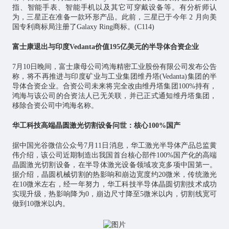
指、智能手表、智能手机以及其它可穿戴设备等。有分析师认
为，三星正在准备一款环形产品。此前，三星已于今年 2 月向美
国专利商标局注册了Galaxy Ring商标。(C114)
富士康退出与印度Vedanta价值195亿美元的半导体合资企业
7月10日晚间，富士康母公司鸿海精密工业股份有限公司发布公告
称，将不再推进与印度矿业与工业集团维丹塔(Vedanta)集团的半
导体合资企业。合资公司未来将完全改由维丹塔集团100%持有，
鸿海与该公司的合资法人已无关联，并已正式通知维丹塔集团，
移除合资公司中鸿海名称。
华工科技高端晶圆激光切割设备问世：核心100%国产
据中国光谷微信公众号7月11日消息，华工激光半导体产品总监黄
伟介绍，该公司近期制造出我国首台核心部件100%国产化的高端
晶圆激光切割设备，在半导体激光设备领域攻克多项中国第一。
据介绍，晶圆机械切割的热影响和崩边宽度约20微米，传统激光
在10微米左右，经一年努力，华工科技半导体晶圆切割技术成功
实现升级，热影响降为0，崩边尺寸降至5微米以内，切割线宽可
做到10微米以内。