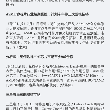
设计性能更优的量子算法，推动量子计算阶段性融入网络。(科技
日报)
ASML 称芯片行业短期受挫，计划今年停止大规模招聘
《荷兰时报》7月11日报道，荷兰光刻机巨头 ASML 计划今年停
止大规模招聘，并将重点放在去年雇佣的约 10000 名员工的培训
和安顿上。ASML 认为市场对
芯片
和光刻机的需求正在放缓。该
发言人强调，ASML 并没有完全冻结岗位招聘，只是招聘规模会
有所减少。芯片行业具有强劲的长期增长前景，但面临短期挫
折。”(IT之家)
分析师：英伟达将占AI芯片市场至少9成份额
7月11日消息，花旗研究分析师Christopher Danely在周一的报告中
表示，英伟达将占据AI芯片市场“至少90%”的市场份额，AMD位
居第二。Danely指出，上一代AI芯片(分别是MI250和A100) 中，
AMD的硬件速度大约是英伟达的80%，而英伟达的H100与AMD
的MI300相比，也具有类似的优势。(钛媒体)
三星布局智能戒指市场
三星电子于7月3日向韩国知识产权局提交了Galaxy Circle商标申
请，目前正等待注册。Galaxy Circle注册的产品类别包括智能戒