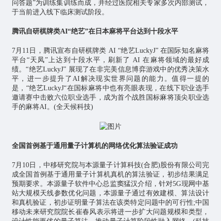
问答题”为训练集训练而成，并经过医院相关专家多次内部测试，
于当前进入线下临床测试阶段。
腾讯自研棋牌类AI“绝艺”在日本麻将平台达到十段水平
7月11日，腾讯宣布自研棋牌类 AI “绝艺LuckyJ” 在国际知名麻将
平台“天凤”上达到十段水平，刷新了 AI 在麻将领域的最好成
绩。“绝艺LuckyJ” 展现了在非完美信息博弈游戏中的优秀决策水
平，进一步提升了AI解决现实世界问题的能力。值得一提的
是，“绝艺LuckyJ“在国标麻将中也有亮眼表现，在线下职业选手
邀请赛中击败六位职业选手，成为首个战胜国标麻将顶尖职业选
手的麻将AI。(全天候科技)
全国首例基于通用量子计算机的网络优化算法验证成功
7月10日，中移研究院与本源量子计算科技(合肥)股份有限公司完
成全国首例基于通用量子计算机真机的算法验证，初步结果满足
预期要求。本源量子软件中心总监窦猛汉介绍，针对5G现网中基
站大规模天线参数优化问题，本源量子通过有效建模、算法设计
和真机验证，初步证明量子算法在该类特定问题中的可行性;中国
移动未来研究院院长崔春风表示将进一步扩大问题规模和类型，