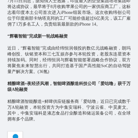
7月11日消息，据知情人士透露，印度最大的企业集团塔塔集团即
将达成协议，最早将于8月收购苹果公司的一家供应商工厂，这标
志着印度本土公司首次进入iPhone组装市场。这次收购纬创公司
位于印度南部卡纳塔克邦的工厂可能价值超过6亿美元，该工厂雇
佣了1万多名工人，负责组装最新款的iPhone 14。
“辉羲智能”完成新一轮战略融资
近日，“辉羲智能”完成由经纬恒润领投的数亿元战略融资，朗玛
峰创投、钛铭资本和三七互娱亦参与本轮投资，老股东连星资本
持续加码。同时，经纬恒润与辉羲智能签署战略合作协议，双方
将聚焦未来智慧出行，共同打造基于国产高性能SoC的自动驾驶
量产解决方案。(36氪)
精酿啤酒+夜经济风潮，智能啤酒酿造科技公司「爱咕噜」获千万
级A轮融资
精酿啤酒智能酿造+鲜啤供应链服务商「爱咕噜」近日已完成数千
万A轮融资，本轮投资方为中集安瑞科、宁波云雀、中昊麦文。
其中，中集安瑞科是液态食品行业酿造和储运装备公司，在全球
拥有多个品牌。