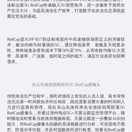
这标志着5G RedCap快速融入5G智慧海洋，进一步服务于渔民生
产生活大计，为提高渔业生产效率，打造数字化农业生态系统提
奠定坚实的基础。
RedCap是3GPP R17协议标准面向中高速物联场景定义的关键技
术，被业内称为轻量级的5G，通过降低基带、射频及天线复杂
性，将终端复杂度和成本下降50%至70%，从而有效均衡5G大宽
带、高速率、广连接、低时延之间的能力，满足行业差异化联网
需求。
东山岛渔排四周布控5G RedCap摄像头
传统渔业生产过程中，渔民对渔排上发生的人员入侵、落水等情
况无法第一时间获知并作出响应，因此需要花费大量的时间和人
力进行监测和管理。现在东山岛渔民率先在渔排四周部署5G
RedCap摄像头，并通过漳州电信5G+天翼云眼监控管理平台，随
时随地实时查看当前渔排视频画面。天翼云眼进一步叠加AI识别
能力，对RedCap摄像头拍摄的高清视频进行分析，可实现电子围
栏、防落水等功能，并及时提醒渔民进行检查。轻量化RedCap摄