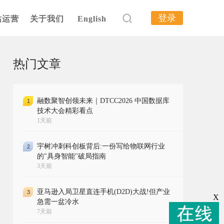
登录
站运营
关于我们
English
热门文章
融数聚智创领未来｜DTCC2026 中国数据库
1
技术大会精彩看点
1天前
宇树冲刺科创板背后:一份写给物联网行业
2
的"具身智能"破局指南
3天前
亚马逊入局卫星直连手机(D2D)大战!但产业
3
X
急需一盆冷水
7天前