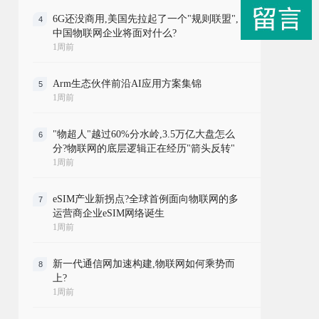
6G还没商用,美国先拉起了一个"规则联盟",
4
中国物联网企业将面对什么?
1周前
Arm生态伙伴前沿AI应用方案集锦
5
1周前
"物超人"越过60%分水岭,3.5万亿大盘怎么
6
分?物联网的底层逻辑正在经历"箭头反转"
1周前
eSIM产业新拐点?全球首例面向物联网的多
7
运营商企业eSIM网络诞生
1周前
新一代通信网加速构建,物联网如何乘势而
8
上?
1周前