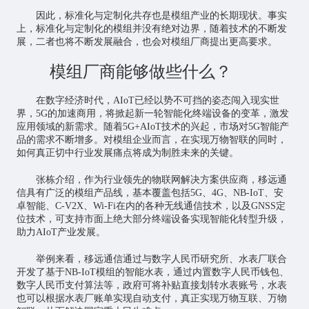
因此，标准化与定制化共存也是模组产业的长期现状。事实
上，标准化与定制化的模组并没有绝对边界，随着技术的不断发
展，二者也将不断发展融合，也会对模组厂商提出更高要求。
模组厂商能够做些什么？
在数字经济时代，AIoT已经以势不可挡的姿态闯入现实世
界，5G的加速商用，将掀起新一轮智能化终端设备的变革，激发
应用领域的新需求。随着5G+AIoT技术的兴起，市场对5G智能产
品的需求不断增多。对模组企业而言，在实现万物智联的同时，
如何真正切中行业发展痛点将成为制胜未来的关键。
张栋介绍，作为行业领先的物联网解决方案供应商，移远通
信具有广泛的模组产品线，基本覆盖包括5G、4G、NB-IoT、安
卓智能、C-V2X、Wi-Fi在内的各种无线通信技术，以及GNSS定
位技术，可支持市面上绝大部分终端设备实现智能化转型升级，
助力AIoT产业发展。
举例来看，移远通信通过与数字人民币研究所、水表厂联合
开发了基于NB-IoT模组的智能水表，通过内置数字人民币钱包、
数字人民币支付算法等，政府可将补贴直接划转水表账号，水表
也可以根据水表厂账单实现自动支付，真正实现万物互联、万物