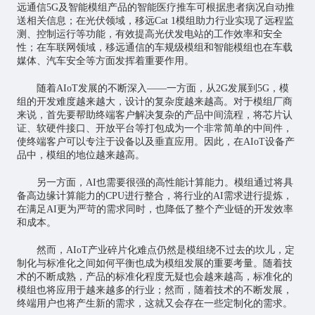
远通信5G及智能模组产品的智能医疗推车可根据患者病况自动推
送相关信息；在光伏领域，移远Cat 1模组助力行业实现了远程监
测、控制运行等功能，有效提高光伏发电站的工作效率和安全
性；在车联网领域，移远通信的车规级模组和智能模组也在车载
媒体、汽车安全等方面发挥着重要作用。
随着AIoT发展的不断深入——一方面，从2G发展到5G，模
组的开发难度越来越大，设计的复杂度越来越高。对于模组厂商
来说，首先要帮助终端客户解决复杂的产品中间流程，将
芯片
认
证、软硬件接口、开放平台等打包成为一个非常简单的中间件，
使终端客户可以专注于设备以及垂直应用。因此，在AIoT设备产
品中，模组的地位越来越高。
另一方面，AI也需要很强的高性能计算能力。模组通过将具
备高边缘计算能力的CPU进行整合，将行业的AI需求进行提炼，
在满足AI更为严苛的需求同时，也降低了整个产业链的开发效率
和成本。
然而，AIoT产业碎片化难点仍然是模组绕不过去的坎儿，定
制化与标准化之间如何平衡也成为模组发展的重要考量。随着技
术的不断成熟，产品的标准化程度无疑也会越来越高，标准化的
模组也将应用于越来越多的行业；然而，随着技术的不断发展，
终端用户也将产生新的需求，这就又会存在一些定制化的需求。