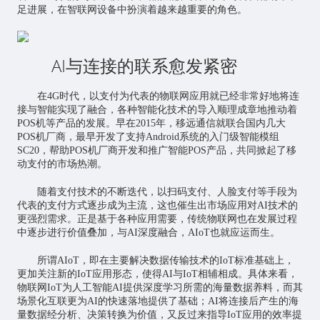
足进展，在智联网设备中扮演着越来越重要的角色。
AI与连接的联系愈发紧密
在4G时代，以支付为代表的
物联网应用
就已经非常好地将连
接与智能实现了融合，各种智能化技术的导入顺理成章地推动着
POS机等产品的发展。早在2015年，移远通信就联合国内几大
POS机厂商，最早开发了支持Android系统的入门级智能模组
SC20，帮助POS机厂商开发和推广智能POS产品，共同掀起了移
动支付的市场热潮。
随着支付技术的不断迭代，以扫码支付、人脸支付等手段为
代表的支付方式逐步成为主流，这也催生出市场应用对AI技术的
更强烈需求。正是基于各种应用需要，传统物联网也在发展过程
中逐步进行价值叠加，与AI深度融合，AIoT也就应运而生。
所谓AIoT，即在主要解决数据传输技术的IoT标准基础上，
更加关注新的IoT应用形态，使得AI与IoT相辅相成。具体来看，
物联网IoT为
人工智能
AI提供深度学习所需的海量数据养料，而其
场景化互联更为AI的快速落地提供了基础；AI将连接后产生的海
量数据经分析、决策转换为价值，又反过来指导IoT应用的效率提