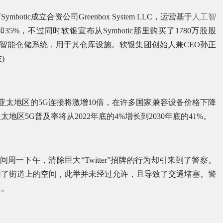
ic成立合资公司Greenbox System LLC，运营基于
人工智
和35%，不过同时软银宣布从Symbotic那里购买了1780万股股
的人工智能仓储系统，用于其仓库设施。软银集团创始人兼CEO孙正
)
底，亚太地区的5G连接将激增10倍，在许多国家兼容设备价格下降
区5G普及率将从2022年底的4%增长到2030年底的41%。
时间周一下午，清除巨大“Twitter”招牌的行为却引来到了警察。
用了街道上的空间，此举并未经过允许，且导致了交通堵塞。警
通。