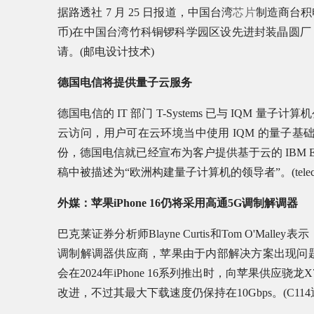
据路透社 7 月 25 日报道，中国台湾
芯片
制造商台积电
币)在中国台湾竹科铜锣科学园区设先进封装晶圆
请。(邮电设计技术)
德国电信将提供量子云服务
德国电信的 IT 部门 T-Systems 已与 IQ
云访问，用户可在云环境当中使用 IQM 的量子基
份，德国电信就已经宣布为客户提供基于云的 IBM E
稿中被描述为“欧洲构建量子计算机的领导者”。(teleco
外媒：苹果iPhone 16仍将采用高通5G调制解调器
巴克莱证券分析师Blayne Curtis和Tom O'Malle
调制解调器供应商，苹果由于内部解决方案出现问
会在2024年iPhone 16系列推出时，向苹果供应
改进，不过其最大下载速度仍保持在10Gbps。(C114