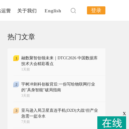
登录
站运营
关于我们
English
热门文章
融数聚智创领未来｜DTCC2026 中国数据库
1
技术大会精彩看点
1天前
宇树冲刺科创板背后:一份写给物联网行业
2
的"具身智能"破局指南
3天前
亚马逊入局卫星直连手机(D2D)大战!但产业
3
X
急需一盆冷水
7天前