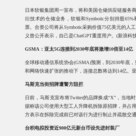
日本软银集团周一宣布，将和美国仓储供应链服务商Symbot
能
技术的仓储业务，软银和Symbotic分别持股65%
票。合资公司将从Symbotic采购价值75亿美元
义曾公开表示，自己是ChatGPT重度用户。(新浪科技
GSMA：亚太5G连接到2030年底将激增10倍至14亿
全球移动通信系统协会(GSMA)预测，到2030年
和网络快速扩张的推动下，连接总数将达到14亿。亚太地
马斯克当街招牌遭警方阻拦
日前，马斯克宣布将Twitter的品牌换成“X”，当地
据称该公司使用大型工人升降机拆除原招牌，并占
方表示在拆除完成前已对该行为进行制止并疏散交
台积电拟投资近900亿元新台币设先进封装厂