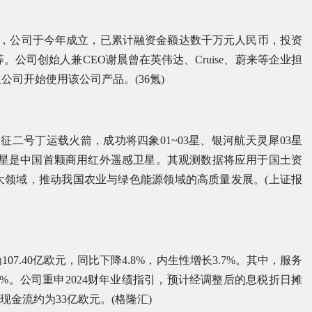
资，公司于今年成立，已累计融资金额达数千万元人民币，投资
等。公司创始人兼CEO谢晨曾在英伟达、Cruise、蔚来等企业担
司开始使用该公司产品。(36氪)
长征二号丁运载火箭，成功将四象01~03星、银河航天灵犀03星
”卫星是中国首颗商用红外遥感卫星。其观测数据将应用于国土资
大领域，推动我国农业与绿色能源领域的高质量发展。(上证报
7.40亿欧元，同比下降4.8%，内生性增长3.7%。其中，服务
3.7%。公司重申2024财年业绩指引，预计经调整后的息税折日摊
由现金流约为33亿欧元。(格隆汇)