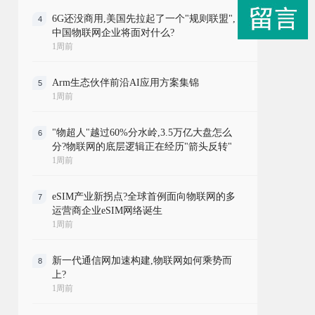
6G还没商用,美国先拉起了一个"规则联盟",
4
中国物联网企业将面对什么?
1周前
Arm生态伙伴前沿AI应用方案集锦
5
1周前
"物超人"越过60%分水岭,3.5万亿大盘怎么
6
分?物联网的底层逻辑正在经历"箭头反转"
1周前
eSIM产业新拐点?全球首例面向物联网的多
7
运营商企业eSIM网络诞生
1周前
新一代通信网加速构建,物联网如何乘势而
8
上?
1周前