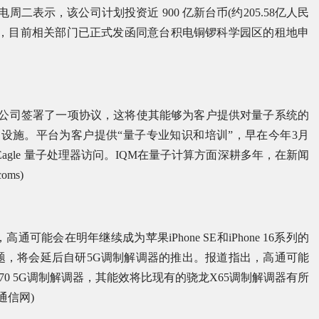
周二表示，该公司计划投资近 900 亿新台币(约205.58亿人民
厂，目前相关部门已正式发函同意台积电铜锣科学园区的租地申
M 量子计算机公司签署了一项协议，这将使其能够为客户提供对量子系统的
础设施。平台为客户提供“量子专业知识和培训”，早在今年3月
agle 量子处理器访问。IQM在量子计算方面深耕多年，在新闻
ms)
y表示，高通可能会在明年继续成为苹果iPhone SE和iPhone 16系列的
题，将会延后自研5G调制解调器的推出。报道指出，高通可能
骁龙X70 5G调制解调器，其能效将比现有的骁龙X65调制解调器有所
通信网)