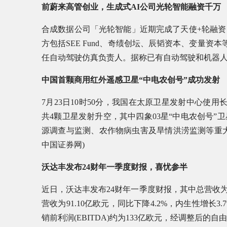
前蔚来高管创业，生成式AI公司光轮智能融资千万
合成数据公司「光轮智能」近期完成了天使+轮融
方包括SEE Fund、奇绩创坛、辰韬资本、变量资本
任自动驾驶仿真负责人。据称已有自动驾驶和机器人公
中国首颗商用红外遥感卫星“中电农创号”成功发射
7月23日10时50分，我国在太原卫星发射中心使用
共4颗卫星发射升空，其中四象03星“中电农创号
源调查与监测、农作物病虫害及旱情洪涝监测等重
中国证券网)
沃达丰发布24财年一季度财报，喜忧参半
近日，沃达丰发布24财年一季度财报，其中总营收为10
营收为91.10亿欧元，同比下降4.2%，内生性增长
销前利润(EBITDA)约为133亿欧元，经调整后的自