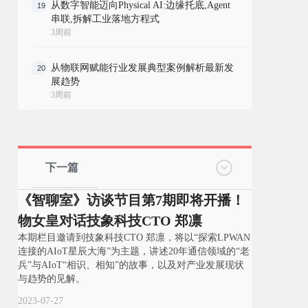
从数字智能迈向Physical AI:边缘托底,Agent
19
串联,拆解工业落地方程式
3周前
从物联网赋能行业发展典型案例解析最新发
20
展趋势
3周前
下一篇
《智聊室》访谈节目第7期即将开播！
物女皇对话技象科技CTO 郑凛
本期栏目邀请到技象科技CTO 郑凛，将以“探索LPWAN
连接的AIoT星辰大海”为主题，讲述20年通信领域的“老
兵”与AIoT“相识、相知”的故事，以及对产业发展现状
与趋势的见解。
2023-07-27