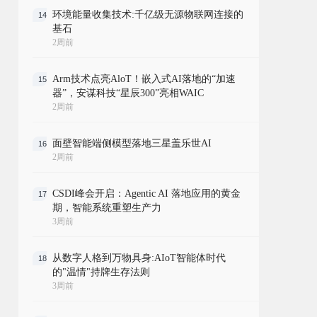
环境能量收集技术:千亿级无源物联网连接的
14
基石
2周前
Arm技术点亮AloT！嵌入式AI落地的“加速
15
器”，安谋科技“星辰300”亮相WAIC
2周前
面壁智能端侧模型落地三星盖乐世AI
16
2周前
CSDI峰会开启：Agentic AI 落地应用的黄金
17
期，智能系统重塑生产力
3周前
从数字人格到万物具身:AIoT智能体时代
18
的"温情"持牌生存法则
3周前