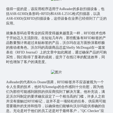
值得一提的是，该应用程序适用于AsReader的多款扫描设备，包
括ASR-0230D(条形码+RFID)和ASR-L251G枪式扫描器，以及
ASR-030D(仅RFID)扫描设备，这些设备在业界已经得到了广泛的
应用。
就像条形码在零售业的应用变得越来越普及一样，RFID技术也终
于开始迈入主流阶段。在短短几年内，那些配备有RFID标签的产
品数量预计将超过未贴标签的产品，沃尔玛在这方面扮演着积极
的推动者角色。沃尔玛的高级商品总监Shelly McDougal在一篇发
表在《RFID Journal》上的文章中如此阐述，通过确保产品的可购
买性，我们取得了显著的成就，提升了在线订单的配送效率，同
时也增加了客户的满意度。
AsReader的代表Kris Doane强调，RFID标签并不应该被视为一个
令人生畏的技术，他对与Xemelgo的合作感到十分欣慰，因为他
们为那些可能感到困扰的供应商找到了解决方案。他补充说，满
足沃尔玛制定的要求确实设定了一个相当高的门槛，许多人之前
并没有接触过RFID标记，这并不是一项轻松的任务。供应商可能
需要额外的支持和指导，以确保他们能够向沃尔玛提供准确的信
息。无论是对于他们的员工还是对于最终客户，"QC Checker"应