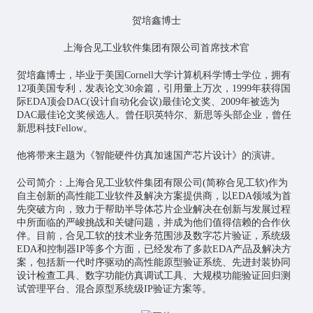
贺培鑫博士
上海合见工业软件集团有限公司首席技术官
贺培鑫博士，毕业于美国Cornell大学计算机科学博士学位，拥有
12项美国专利，发表论文30余篇，引用量上万次，1999年获得国
际EDA顶会DAC(设计自动化会议)最佳论文奖、2009年被选为
DAC最佳论文奖候选人。曾任职英特尔、新思等头部企业，曾任
新思科技Fellow。
他将带来主题为《智能硬件仿真加速国产芯片设计》的演讲。
公司简介：上海合见工业软件集团有限公司(简称合见工软)作为
自主创新的高性能工业软件及解决方案提供商，以EDA领域为首
先突破方向，致力于帮助半导体芯片企业解决在创新与发展过程
中所面临的严峻挑战和关键问题，并成为他们值得信赖的合作伙
伴。目前，合见工软的技术业务范围涉及数字芯片验证，系统级
EDA和控制器IP等多个方面，已经发布了多款EDA产品及解决方
案，包括新一代时序驱动的高性能原型验证系统、先进封装协同
设计检查工具、数字功能仿真调试工具、大规模功能验证回归测
试管理平台、混合原型系统级IP验证方案等。