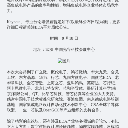
高集成电路产品的良率和性能，增强集成电路企业整体市场竞争
力。
Keynote、 专业分论坛设置暂定如下(以最终公布日程为准)，更多
详细日程请关注EDA平方后续公告。
时间：9 月18 日
地址：武汉·中国光谷科技会展中心
本次大会得到了广立微、概伦电子、鸿芯微纳、华大九天、合见
工软、东方晶源、华为、行芯、九同方微电子、国微芯EDA、芯
华章科技、全芯智造、上海立芯、亚科鸿禹、英诺达、芯行纪、
阿卡思微电子、北京比特安索、芯和半导体、墨研计算科学(南
京)有限公司、QT、比昂芯科技、智芯仿真等企业的大力支持。
感谢中国电子技术标准化研究院、赛迪集团、南京德成电路培训
基地、国家集成电路设计自动化技术创新中心、GSA全球半导体
联盟、一生一芯以及OpenGCC等产业组织的支持合作。
除了精彩的主论坛，还有涉及EDA产业链各领域的分论坛，有以
下六大方向：数字逻辑设计与验证领域，物理实现领域，泛模拟