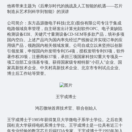
他将带来主题为《后摩尔时代的挑战及
人工智能
的机遇——芯片
制造从艺术到科学到智能》的演讲
公司简介：东方晶源微电子科技(北京)股份有限公司专注于集成
电路领域良率管理，自主研发出计算光刻软件OPC、电子束缺陷
检测设备EBI、关键尺寸量测设备CD-SEM等多款产品，填补多项
国内空白。上述产品均为国内率先经过产线验证并实现订单的应
用级产品，领跑国内相关领域发展。公司自成立以来坚持以创新
引领发展，申报国内外发明专利354项，授权发明专利93项，软件
著作权20项，注册商标37项，承担三项国家科技02重大专项及一
项工信部工业强基专项。获得国家级专精特新“小巨人”企业、国
家高新技术企业、中关村高新技术企业、北京市专利试点企业、
博士后工作站等荣誉。
王宇成博士
鸿芯微纳首席技术官、联合创始人
王宇成博士于1985年获得复旦大学微电子系学士学位。之后在美
国杜克大学获得电机系博士学位。王宇成博士是一位具有近三十
年专业经验的数字芯片后端EDA专家。王宇成博士于1993年加入