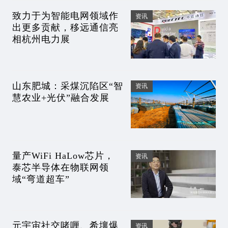
致力于为智能电网领域作
资讯
出更多贡献，移远通信亮
相杭州电力展
山东肥城：采煤沉陷区“智
资讯
慧农业+光伏”融合发展
量产WiFi HaLow芯片，
资讯
泰芯半导体在物联网领
域“弯道超车”
元宇宙社交啫喱、希壤爆
资讯