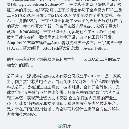
美国Integrated Silicon System公司，主要从事集成电路物理设计验
证工具的开发。在ISS期间，王宇成博士参与了至今仍为EDA主要
工具STAR-RC的开发，为STAR-RC的早期成功作了重要贡献。在
Avanti!并购ISS后，王宇成博士参与了Avanti!的布局布线旗舰产品
的研发，并主持开发了新一代布局布线产品Astro，获得了巨大的
成功。自2004年起，王宇成博士共同参与创立了AtopTech公司，
致力于建立在统一数据库之上的物理设计自动化工具的开发。
AtopTech的布局布线产品Aprisa曾领先业界十多年。王宇成博士曾
任Avanti!研发经理，AtopTech研发副总裁，Avatar Fellow。
他将带来主题为《为获取更高芯片性能——谈EDA点工具的深度
融合》的演讲。
公司简介：深圳鸿芯微纳技术有限公司成立于2018 年，是一家致
力于国产数字芯片电子设计自动化(EDA)研发、生产和销售的高
科技公司。旨在通过自主研发、技术引进、合作开发等模式，完
成数字EDA关键节点的技术部署，打造完整的国产数字芯片全流
程工具链，实现产业链的技术突破;企业依托国内完整的产业生
态，组建专业的研发和支持团队，建设具有竞争力的技术平台，
致力于在广阔的应用领域，为全球芯片设计业提供全方位的解决
方案和技术服务。