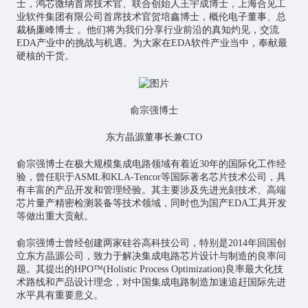
士，鸿芯微纳首席技术官、联合创始人王宇成博士，上海合见工
业软件集团有限公司首席技术官贺培鑫博士，概伦电子董事、总
裁杨廉峰博士 。他们将为我们分享行业前沿的真知灼见，交流
EDA产业中的挑战与机遇。为大家在EDA软件产业当中，奉献最
硬核的干货。
俞宗强博士
东方晶源董事长兼CTO
俞宗强博士在极大规模集成电路领域有着近30年的国际化工作经
验，曾任职于ASML和KLA-Tencor等国际著名
芯片
技术公司，具
有丰富的产品开发和管理经验。其主要涉及先进光刻技术、高端
芯片量产精密检测装备等技术领域，同时也为国产EDA工具开发
等做出重大贡献。
俞宗强博士曾经创建两家硅谷高科技公司，特别是2014年回国创
立东方晶源公司，致力于解决集成电路芯片设计与制造的良率问
题。其提出的HPO™(Holistic Process Optimization)良率最大化技
术路线和产品设计理念，对中国集成电路制造加速追赶国际先进
水平具有重要意义。