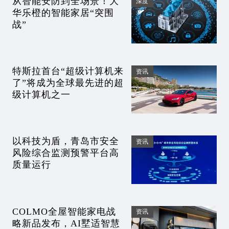
从智能安防到全场景！大
深度
华乐橙的智能家居“突围
战”
特斯拉首台“超级计算机来
资讯
了”将成为全球最先进的超
级计算机之一
以科技为盾，青岛市安全
资讯
风险综合监测预警平台高
质量运行
COLMO全屋智能家电战
资讯
略新品发布，AI墅适智慧