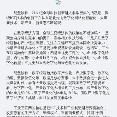
胡坚波称，21世纪全球科技创新进入非常密集的活跃期，围
绕ICT技术的创新正在从自动化走向数字化网络化智能化，大量
新技术、新产业、新业态不断涌现。
在数字经济方面，全球主要经济体的政策在不断加码：一是
聚焦自身科技竞争力的提升，发布相关科技战略；二是关注数字
经济核心产业链的重塑，关注在关键环节提升本国企业竞争力，
推动产业链多样化；三是更加重视基础设施建设，包括5G、工业
互联网融合性基础设施等；四是重视更广泛的中小企业数字化转
型，通过构建中小企业服务平台、相关资金体系推动中小企业数
字化转型；五是更加重视数字化与绿色化协调发展。
胡坚波称，数字经济包括数字产业化、产业数字化、数字化
治理、数据价值化等。数据是核心要素，未来数据会进一步进入
大爆发时代，会有大量数据交易出现。就我国数字经济情况来
看，数字产业化、产业数字化大概呈现二八分布，即产业数字化
的比重是80.9%，数字产业化的比重是19.1%。所以产业数字化是
数字经济的主战场，而且发展速度非常快。
工业互联网的核心是把ICT技术和工业制造进行深度融合，
改变原有的生产方式、组织模式，重塑商业模式。我国“十四