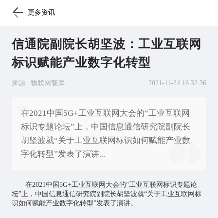
更多资讯
信通院副院长胡坚波：工业互联网
标识赋能产业数字化转型
来源 | 物联网智库
2021-11-24 16:32:36
在2021中国5G+工业互联网大会的“工业互联网
标识专题论坛”上，中国信息通信研究院副院长
胡坚波就“关于工业互联网标识如何赋能产业数
字化转型”发表了演讲...
在2021中国5G+
工业互联网
大会的“工业互联网标识专题论
坛”上，中国信息通信研究院副院长胡坚波就“关于工业互联网标
识如何赋能产业数字化转型”发表了演讲。