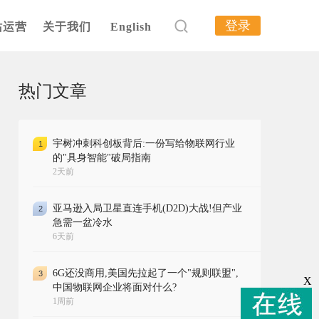
登录
站运营
关于我们
English
热门文章
宇树冲刺科创板背后:一份写给物联网行业
1
的"具身智能"破局指南
2天前
亚马逊入局卫星直连手机(D2D)大战!但产业
2
急需一盆冷水
6天前
6G还没商用,美国先拉起了一个"规则联盟",
3
X
中国物联网企业将面对什么?
1周前