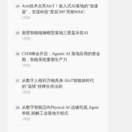
Arm技术点亮AloT！嵌入式AI落地的“加速
14
器”，安谋科技“星辰300”亮相WAIC
2周前
面壁智能端侧模型落地三星盖乐世AI
15
2周前
CSDI峰会开启：Agentic AI 落地应用的黄金
16
期，智能系统重塑生产力
3周前
从数字人格到万物具身:AIoT智能体时代
17
的"温情"持牌生存法则
3周前
从数字智能迈向Physical AI:边缘托底,Agent
18
串联,拆解工业落地方程式
3周前