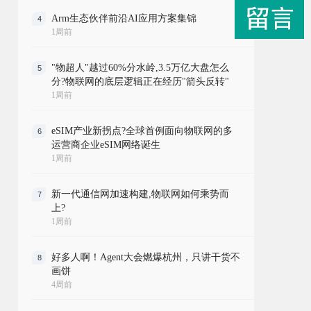
Arm生态伙伴前沿AI应用方案集锦
4
1周前
"物超人"越过60%分水岭,3.5万亿大盘怎么
5
分?物联网的底层逻辑正在经历"箭头反转"
1周前
eSIM产业新拐点?全球首例面向物联网的多
6
运营商企业eSIM网络诞生
1周前
新一代通信网加速构建,物联网如何乘势而
7
上?
1周前
好多人啊！Agent大会燃爆杭州，只讲干货不
8
画饼
4周前