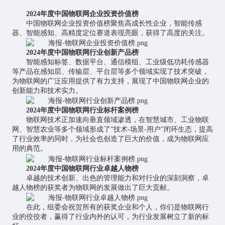
2024年度中国物联网
企业投资价值榜
中国物联网企业投资价值榜聚焦高成长性企业，智能传感
器、智能感知、高精度定位赛道表现亮眼，获得了高度的关注。
2024年度中国物联网行业
创新产品榜
智能感知标签、数据平台、通信模组、工业级低功耗传感器
等产品在感知层、传输层、平台层等多个领域实现了技术突破，
为物联网的广泛应用提供了有力支持，展现了中国物联网企业的
创新能力和技术实力。
2024年度中国物联网
行业
标杆案例榜
物联网技术正加速向垂直领域渗透，在
智慧城市
、工业物联
网、
智慧农业
等多个领域形成了“技术-场景-用户”闭环生态，提高
了行业效率的同时，为社会也创造了巨大的价值，成为
物联网应
用
的典范。
2024年度中国物联网行业
卓越人物榜
卓越的技术创新、出色的管理能力和对行业的深刻洞察，卓
越人物榜的获奖者为物联网的发展做出了巨大贡献。
在此，组委会祝贺所有的获奖企业和个人，你们是物联网行
业的佼佼者，赢得了行业内外的认可，为行业发展树立了新的标