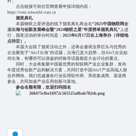
杆。
点击链接可前往官网查看申报详细内容：
https://vote.iotworld.com.cn
颁奖典礼
本届物联之星评选的线下颁奖典礼将会在
“2025中国物联网企
业出海与创新发展峰会暨“2024物联之星”年度榜单颁奖典礼”
上进
行，颁奖活动的举办时间是：
2025年6月17日在上海举办（详细地
点待定）。
本届大会除了颁奖活动之外，还将会邀请业界巨头与优秀的
企业聚焦于“AIoT出海”的话题，出海已是大趋势，但AIoT企业如
何出海，有哪些可以借鉴的经验等话题都是大会讨论的重点。
同时，大会将集聚中国最优秀的智联网产业企业集群，发布
年度优秀创新产品和解决方案，共同打造中国AIoT产业高端人脉
合作网络。我们也诚邀各行业应用软件商、系统集成商、渠道商
参会，共同加速产业应用创新与落地。
参会名额有限，欢迎扫码报名