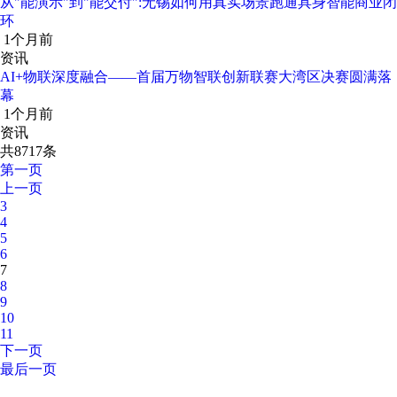
从"能演示"到"能交付":无锡如何用真实场景跑通具身智能商业闭
环
1个月前
资讯
AI+物联深度融合——首届万物智联创新联赛大湾区决赛圆满落
幕
1个月前
资讯
共8717条
第一页
上一页
3
4
5
6
7
8
9
10
11
下一页
最后一页