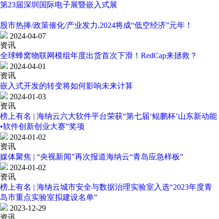
第23届深圳国际电子展暨嵌入式展
股市热捧/政策催化/产业发力,2024将成“低空经济”元年！
2024-04-07
资讯
全球蜂窝物联网模组年度出货首次下滑！RedCap来拯救？
2024-04-01
资讯
嵌入式开发的转变将如何影响未来计算
2024-01-03
资讯
榜上有名 | 海纳云六大软件平台荣获“第七届‘鲲鹏杯’山东新动能
•软件创新创业大赛”奖项
2024-01-02
资讯
媒体聚焦 | “央视新闻”再次报道海纳云“青岛应急样板”
2024-01-02
资讯
榜上有名 | 海纳云城市安全与数据治理实验室入选“2023年度青
岛市重点实验室拟建设名单”
2023-12-29
资讯