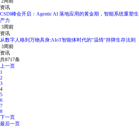
2周前
资讯
CSDI峰会开启：Agentic AI 落地应用的黄金期，智能系统重塑生
产力
3周前
资讯
从数字人格到万物具身:AIoT智能体时代的"温情"持牌生存法则
3周前
资讯
共8717条
上一页
1
2
3
4
5
6
7
8
下一页
最后一页