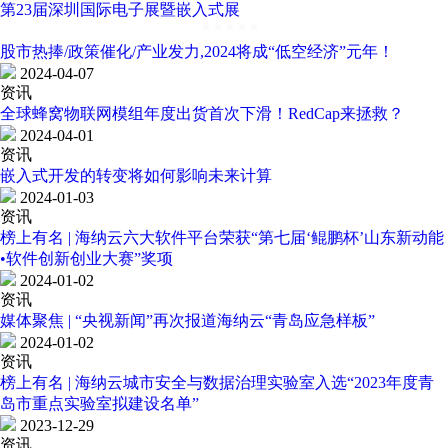
第23届深圳国际电子展暨嵌入式展
股市热捧/政策催化/产业发力,2024将成“低空经济”元年！
2024-04-07
资讯
全球蜂窝物联网模组年度出货首次下滑！RedCap来拯救？
2024-04-01
资讯
嵌入式开发的转变将如何影响未来计算
2024-01-03
资讯
榜上有名 | 海纳云六大软件平台荣获“第七届‘鲲鹏杯’山东新动能
•软件创新创业大赛”奖项
2024-01-02
资讯
媒体聚焦 | “央视新闻”再次报道海纳云“青岛应急样板”
2024-01-02
资讯
榜上有名 | 海纳云城市安全与数据治理实验室入选“2023年度青
岛市重点实验室拟建设名单”
2023-12-29
资讯