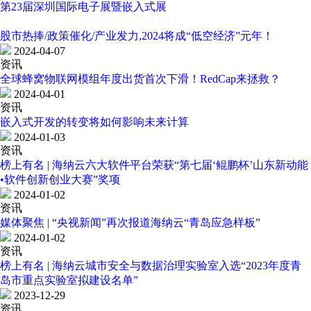
第23届深圳国际电子展暨嵌入式展
股市热捧/政策催化/产业发力,2024将成“低空经济”元年！
2024-04-07
资讯
全球蜂窝物联网模组年度出货首次下滑！RedCap来拯救？
2024-04-01
资讯
嵌入式开发的转变将如何影响未来计算
2024-01-03
资讯
榜上有名 | 海纳云六大软件平台荣获“第七届‘鲲鹏杯’山东新动能
•软件创新创业大赛”奖项
2024-01-02
资讯
媒体聚焦 | “央视新闻”再次报道海纳云“青岛应急样板”
2024-01-02
资讯
榜上有名 | 海纳云城市安全与数据治理实验室入选“2023年度青
岛市重点实验室拟建设名单”
2023-12-29
资讯